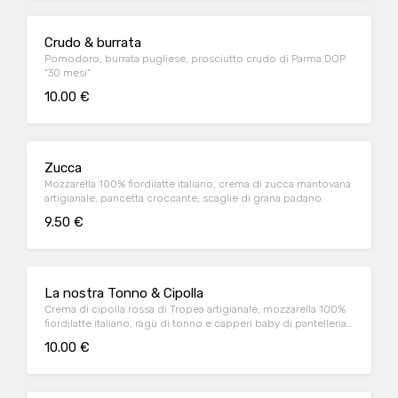
Crudo & burrata
Pomodoro, burrata pugliese, prosciutto crudo di Parma DOP
“30 mesi”
10.00 €
Zucca
Mozzarella 100% fiordilatte italiano, crema di zucca mantovana
artigianale, pancetta croccante, scaglie di grana padano
9.50 €
La nostra Tonno & Cipolla
Crema di cipolla rossa di Tropea artigianale, mozzarella 100%
fiordilatte italiano, ragù di tonno e capperi baby di pantelleria,
mayo al lime
10.00 €