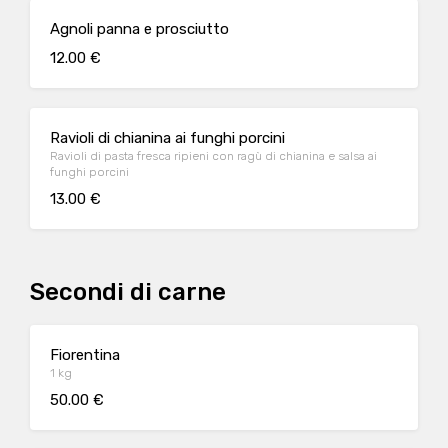
Agnoli panna e prosciutto
12.00 €
Ravioli di chianina ai funghi porcini
Ravioli di pasta fresca ripieni con ragù di chianina e salsa ai
funghi porcini
13.00 €
Secondi di carne
Fiorentina
1 kg
50.00 €