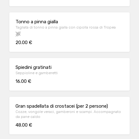
Tonno a pinna gialla
Tagliata di tonno a pinna gialla con cipolla rossa di Tropea
20.00 €
Spiedini gratinati
Seppioline e gamberetti
16.00 €
Gran spadellata di crostacei (per 2 persone)
Cozze, vongole veraci, gamberoni e scampi. Accompagnato
da pane caldo
48.00 €