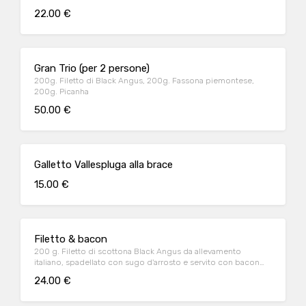
22.00 €
Gran Trio (per 2 persone)
200g. Filetto di Black Angus, 200g. Fassona piemontese,
200g. Picanha
50.00 €
Galletto Vallespluga alla brace
15.00 €
Filetto & bacon
200 g. Filetto di scottona Black Angus da allevamento
italiano, spadellato con sugo d'arrosto e servito con bacon
croccante
24.00 €