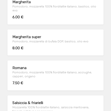
Margherita
Pomodoro, mozzarella 100% fiordilatte italiano, basilico, olio
evo
6.00 €
Margherita super
Pomodoro, mozzarella di bufala DOP, basilico, olio evo
8.00 €
Romana
Pomodoro, mozzarella 100% fiordilatte italiano, acciughe,
capperi, origano
7.50 €
Salsiccia & friarielli
Mozzarella 100% fiordilatte italiano, salsiccia mantovana,