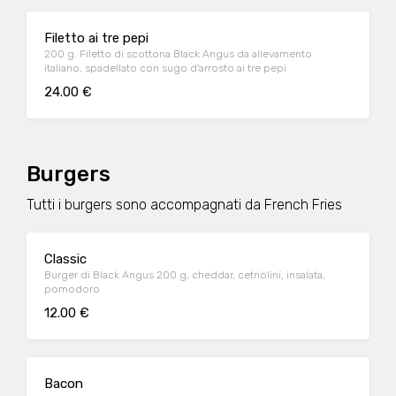
Filetto ai tre pepi
200 g. Filetto di scottona Black Angus da allevamento
italiano, spadellato con sugo d'arrosto ai tre pepi
24.00 €
Burgers
Tutti i burgers sono accompagnati da French Fries
Classic
Burger di Black Angus 200 g, cheddar, cetriolini, insalata,
pomodoro
12.00 €
Bacon