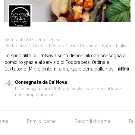
Ristorante & Pizzeria
Primi
Piatti
Pizza
Carne
Pesce
Cucine Regionali
Fritti
Taglieri
Le specialità di Ca' Nova sono disponibili con consegna a
domicilio grazie al servizio di Foodracers. Ordina a
Curtatone (Mn) e dintorni a pranzo e cena dalla nos
...
altro
Consegnato da Ca' Nova
La consegna sarà effettuata esclusivamente dal locale
con i propri fattorini.
carne
Primi di carne
Secondi di carne
Bu