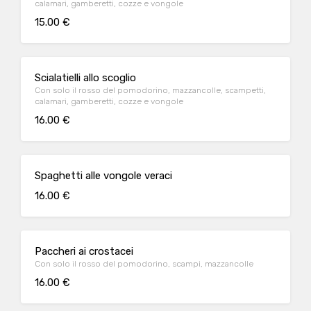
calamari, gamberetti, cozze e vongole
15.00 €
Scialatielli allo scoglio
Con solo il rosso del pomodorino, mazzancolle, scampetti,
calamari, gamberetti, cozze e vongole
16.00 €
Spaghetti alle vongole veraci
16.00 €
Paccheri ai crostacei
Con solo il rosso del pomodorino, scampi, mazzancolle
16.00 €