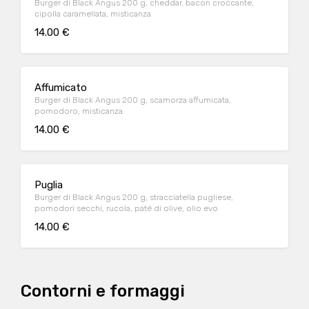
Burger di Black Angus 200 g, cheddar, bacon croccante,
cipolla caramellata, misticanza
14.00 €
Affumicato
Burger di Black Angus 200 g, scamorza affumicata,
pomodoro, misticanza
14.00 €
Puglia
Burger di Black Angus 200 g, stracciatella pugliese,
pomodori secchi, rucola, paté di olive, olio evo
14.00 €
Contorni e formaggi