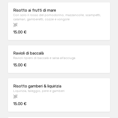
Risotto ai frutti di mare
Con solo il rosso del pomodorino, mazzancolle, scampetti,
calamari, gamberetti, cozze e vongole
15.00 €
Ravioli di baccalà
Ravioli ripieni di baccalà e salsa all’acciuga
15.00 €
Risotto gamberi & liquirizia
Liquirizia, taleggio, pere e gamberi
15.00 €