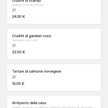
Crudité di scampi
Scampi porcupine 4 pz
24.00 €
Crudité di gamberi rossi
Gamberi rossi 4 pz
22.00 €
Tartare di salmone norvegese
15.00 €
Antipasto della casa
Insalata di mare, cocktail di gamberi, affumicato di salmone -