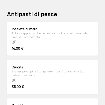
Antipasti di pesce
Insalata di mare
Polpo, seppia, gamberi e cozze conditi con olio evo, sale,
limone e prezzemolo
16.00 €
Crudité
Scampi porcupine 2pz, gamberi rossi 2pz, ostriche 2pz,
tartare di salmone
35.00 €