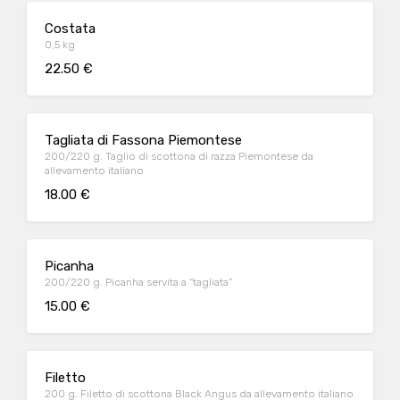
Costata
0,5 kg
22.50 €
Tagliata di Fassona Piemontese
200/220 g. Taglio di scottona di razza Piemontese da
allevamento italiano
18.00 €
Picanha
200/220 g. Picanha servita a “tagliata”
15.00 €
Filetto
200 g. Filetto di scottona Black Angus da allevamento italiano