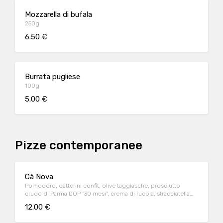
Mozzarella di bufala
250g
6.50 €
Burrata pugliese
100g
5.00 €
Pizze contemporanee
Cà Nova
Pomodoro, datterini confit, olive taggiasche, prosciutto
crudo di Parma DOP “30 mesi”, crema di rucola, stracciatella
vaccina, olio evo
12.00 €