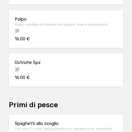
Polpo
Polpo scottato all’italiana con patate, olive e pomodorini
16.00 €
Ostriche 5pz
16.00 €
Primi di pesce
Spaghetti allo scoglio
Con solo il rosso del pomodorino, mazzancolle, scampetti,