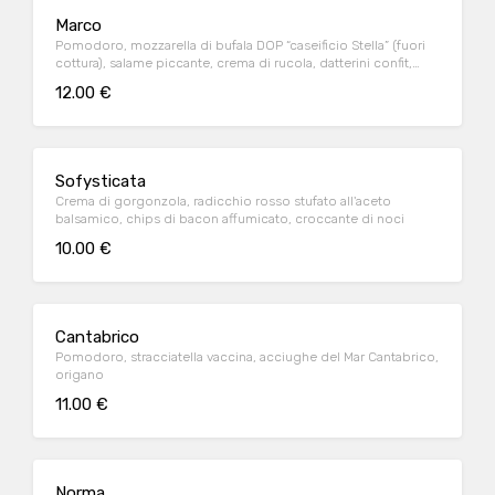
Marco
Pomodoro, mozzarella di bufala DOP “caseificio Stella” (fuori
cottura), salame piccante, crema di rucola, datterini confit,
scaglie di grana padano
12.00 €
Sofysticata
Crema di gorgonzola, radicchio rosso stufato all'aceto
balsamico, chips di bacon affumicato, croccante di noci
10.00 €
Cantabrico
Pomodoro, stracciatella vaccina, acciughe del Mar Cantabrico,
origano
11.00 €
Norma