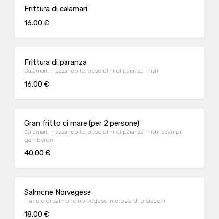
Frittura di calamari
16.00 €
Frittura di paranza
Calamari, mazzancolle, pesciolini di paranza misti
16.00 €
Gran fritto di mare (per 2 persone)
Calamari, mazzancolle, pesciolini di paranza misti, scampi,
gamberoni
40.00 €
Salmone Norvegese
Trancio di salmone norvegese in crosta di pistacchi
18.00 €