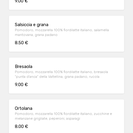
9.00 €
Salsiccia e grana
Pomodoro, mozzarella 100% fiordilatte italiano, salamella
mantovana, grana padano
8.50 €
Bresaola
Pomodoro, mozzarella 100% fiordilatte italiano, bresaola
"punta d'anca" della Valtellina, grana padano, rucola
9.00 €
Ortolana
Pomodoro, mozzarella 100% fiordilatte italiano, zucchine e
melanzane grigliate, peperoni, asparagi
8.00 €