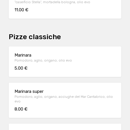
“caseificio Stella”, mortadella bologna, olio evo
11.00 €
Pizze classiche
Marinara
Pomodoro, aglio, origano, olio evo
5.00 €
Marinara super
Pomodoro, aglio, origano, acciughe del Mar Cantabrico, olio
evo
8.00 €