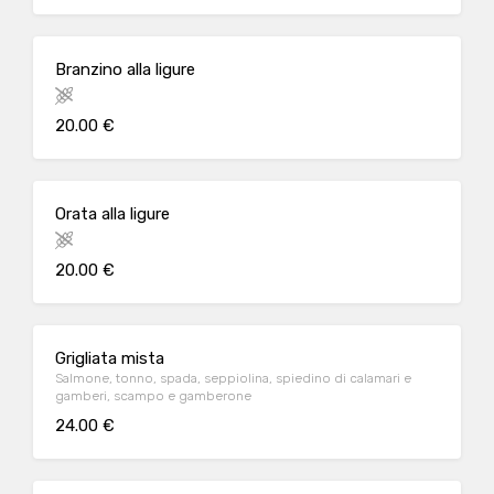
Branzino alla ligure
20.00 €
Orata alla ligure
20.00 €
Grigliata mista
Salmone, tonno, spada, seppiolina, spiedino di calamari e
gamberi, scampo e gamberone
24.00 €