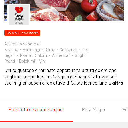
Solo su Foodracers
Autentico sapore di
Spagna
Formaggi
Carne
Conserve
Idee
regalo
Paella
Salumi
Alimentari
Sughi
Pronti
Dolciumi
Vini
Offrire gustose e raffinate opportunità a tutti coloro che
vogliono concedersi un “viaggio in Spagna” attraverso i
suoi migliori sapori è l’obiettivo di Cuore Iberico: una
...
altro
Prosciutti e salumi Spagnoli
Pata Negra
Fo