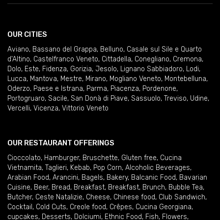
OUR CITIES
Aviano
,
Bassano del Grappa
,
Belluno
,
Casale sul Sile e Quarto
d'Altino
,
Castelfranco Veneto
,
Cittadella
,
Conegliano
,
Cremona
,
Dolo
,
Este
,
Fidenza
,
Gorizia
,
Jesolo
,
Lignano Sabbiadoro
,
Lodi
,
Lucca
,
Mantova
,
Mestre
,
Mirano
,
Mogliano Veneto
,
Montebelluna
,
Oderzo
,
Paese e Istrana
,
Parma
,
Piacenza
,
Pordenone
,
Portogruaro
,
Sacile
,
San Donà di Piave
,
Sassuolo
,
Treviso
,
Udine
,
Vercelli
,
Vicenza
,
Vittorio Veneto
OUR RESTAURANT OFFERINGS
Cioccolato
,
Hamburger
,
Bruschette
,
Gluten free
,
Cucina
Vietnamita
,
Taglieri
,
Kebab
,
Pop Corn
,
Alcoholic Beverages
,
Arabian Food
,
Arancini
,
Bagels
,
Bakery
,
Balcanic Food
,
Bavarian
Cuisine
,
Beer
,
Bread
,
Breakfast
,
Breakfast
,
Brunch
,
Bubble Tea
,
Butcher
,
Ceste Natalizie
,
Cheese
,
Chinese food
,
Club Sandwich
,
Cocktail
,
Cold Cuts
,
Creole food
,
Crêpes
,
Cucina Georgiana
,
cupcakes
,
Desserts
,
Dolciumi
,
Ethnic Food
,
Fish
,
Flowers
,