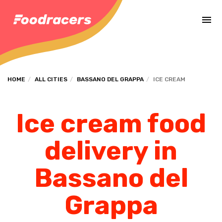
Complete the payment of the order in [missing %{deadline} value].
HOME
ALL CITIES
BASSANO DEL GRAPPA
ICE CREAM
Ice cream food
delivery in
Bassano del
Grappa