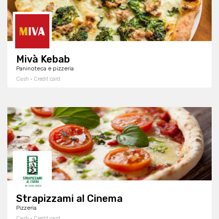
Mivà Kebab
Paninoteca e pizzeria
Cash · Credit card
Strapizzami al Cinema
Pizzeria
Cash · Credit card