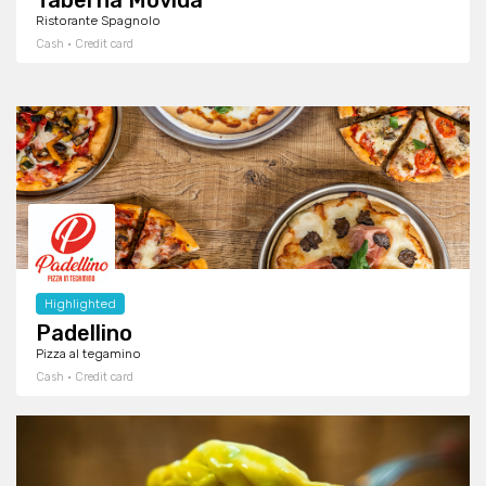
Taberna Movida
Ristorante Spagnolo
Cash · Credit card
Highlighted
Padellino
Pizza al tegamino
Cash · Credit card