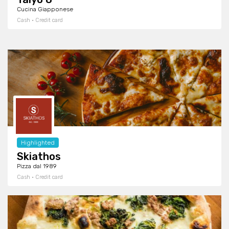
Cucina Giapponese
Cash · Credit card
Highlighted
Skiathos
Pizza dal 1989
Cash · Credit card