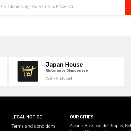
Japan House
Ristorante Giapponese
Cash · Credit card
LEGAL NOTICE
OUR CITIES
Terms and conditions
Aviano
,
Bassano del Grappa
,
Be