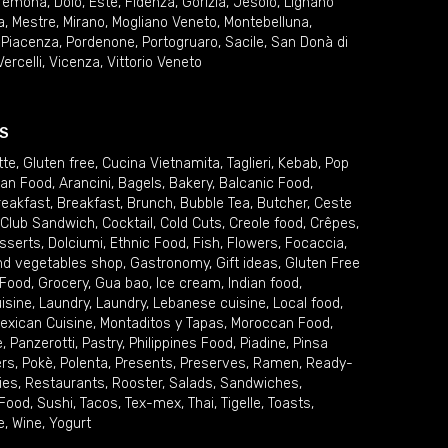
remona
,
Dolo
,
Este
,
Fidenza
,
Gorizia
,
Jesolo
,
Lignano
a
,
Mestre
,
Mirano
,
Mogliano Veneto
,
Montebelluna
,
,
Piacenza
,
Pordenone
,
Portogruaro
,
Sacile
,
San Donà di
Vercelli
,
Vicenza
,
Vittorio Veneto
S
tte
,
Gluten free
,
Cucina Vietnamita
,
Taglieri
,
Kebab
,
Pop
ian Food
,
Arancini
,
Bagels
,
Bakery
,
Balcanic Food
,
reakfast
,
Breakfast
,
Brunch
,
Bubble Tea
,
Butcher
,
Ceste
Club Sandwich
,
Cocktail
,
Cold Cuts
,
Creole food
,
Crêpes
,
sserts
,
Dolciumi
,
Ethnic Food
,
Fish
,
Flowers
,
Focaccia
,
and vegetables shop
,
Gastronomy
,
Gift ideas
,
Gluten Free
 Food
,
Grocery
,
Gua bao
,
Ice cream
,
Indian food
,
uisine
,
Laundry
,
Laundry
,
Lebanese cuisine
,
Local food
,
exican Cuisine
,
Montaditos y Tapas
,
Moroccan Food
,
e
,
Panzerotti
,
Pastry
,
Philippines Food
,
Piadine
,
Pinsa
ers
,
Pokè
,
Polenta
,
Presents
,
Preserves
,
Ramen
,
Ready-
ies
,
Restaurants
,
Rooster
,
Salads
,
Sandwiches
,
 Food
,
Sushi
,
Tacos
,
Tex-mex
,
Thai
,
Tigelle
,
Toasts
,
e
,
Wine
,
Yogurt