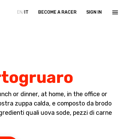
EN/
IT
BECOME A RACER
SIGN IN
rtogruaro
ch or dinner, at home, in the office or
nostra zuppa calda, e composto da brodo
ingredienti quali uova sode, pezzi di carne