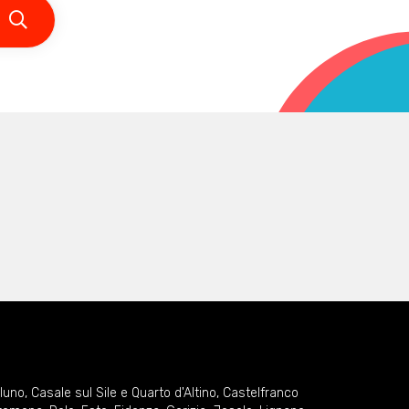
lluno
,
Casale sul Sile e Quarto d'Altino
,
Castelfranco