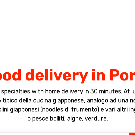
Complete the payment of the order in [missing %{deadline} value].
od delivery in Po
pecialties with home delivery in 30 minutes. At lun
o tipico della cucina giapponese, analogo ad una 
iolini giapponesi (noodles di frumento) e vari altri 
o pesce bolliti, alghe, verdure.