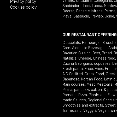
Veneto
,
Cittadella
,
Conegliano
,
C
Privacy policy
Sabbiadoro
,
Lodi
,
Lucca
,
Mantov
Cookies policy
Oderzo
,
Paese e Istrana
,
Parma
Piave
,
Sassuolo
,
Treviso
,
Udine
,
OUR RESTAURANT OFFERING
Cioccolato
,
Hamburger
,
Brusche
Corn
,
Alcoholic Beverages
,
Arab
Bavarian Cuisine
,
Beer
,
Bread
,
B
Natalizie
,
Cheese
,
Chinese food
,
Cucina Georgiana
,
cupcakes
,
De
Fresh pasta
,
Frico
,
Fries
,
Fruit 
AIC Certified
,
Greek Food
,
Greek
Japanese
,
Korean Food
,
Latin c
Main courses
,
Meat
,
Meatballs
,
M
Paella
,
panuozzi, calzoni & pucc
Romana
,
Pizza
,
Plants and Flow
made Sauces
,
Regional Specialt
Smoothies and extracts
,
Street
Tramezzino
,
Veggy & Vegan
,
Win