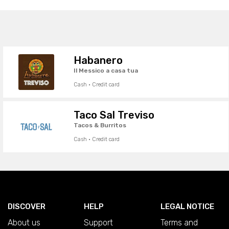
Habanero
Il Messico a casa tua
Cash · Credit card
Taco Sal Treviso
Tacos & Burritos
Cash · Credit card
DISCOVER
HELP
LEGAL NOTICE
About us
Support
Terms and