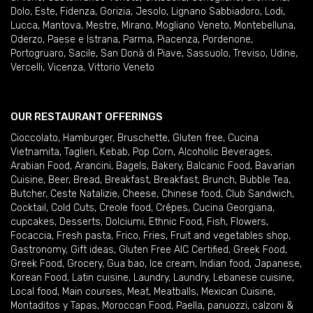
Dolo
,
Este
,
Fidenza
,
Gorizia
,
Jesolo
,
Lignano Sabbiadoro
,
Lodi
,
Lucca
,
Mantova
,
Mestre
,
Mirano
,
Mogliano Veneto
,
Montebelluna
,
Oderzo
,
Paese e Istrana
,
Parma
,
Piacenza
,
Pordenone
,
Portogruaro
,
Sacile
,
San Donà di Piave
,
Sassuolo
,
Treviso
,
Udine
,
Vercelli
,
Vicenza
,
Vittorio Veneto
OUR RESTAURANT OFFERINGS
Cioccolato
,
Hamburger
,
Bruschette
,
Gluten free
,
Cucina
Vietnamita
,
Taglieri
,
Kebab
,
Pop Corn
,
Alcoholic Beverages
,
Arabian Food
,
Arancini
,
Bagels
,
Bakery
,
Balcanic Food
,
Bavarian
Cuisine
,
Beer
,
Bread
,
Breakfast
,
Breakfast
,
Brunch
,
Bubble Tea
,
Butcher
,
Ceste Natalizie
,
Cheese
,
Chinese food
,
Club Sandwich
,
Cocktail
,
Cold Cuts
,
Creole food
,
Crêpes
,
Cucina Georgiana
,
cupcakes
,
Desserts
,
Dolciumi
,
Ethnic Food
,
Fish
,
Flowers
,
Focaccia
,
Fresh pasta
,
Frico
,
Fries
,
Fruit and vegetables shop
,
Gastronomy
,
Gift ideas
,
Gluten Free AIC Certified
,
Greek Food
,
Greek Food
,
Grocery
,
Gua bao
,
Ice cream
,
Indian food
,
Japanese
,
Korean Food
,
Latin cuisine
,
Laundry
,
Laundry
,
Lebanese cuisine
,
Local food
,
Main courses
,
Meat
,
Meatballs
,
Mexican Cuisine
,
Montaditos y Tapas
,
Moroccan Food
,
Paella
,
panuozzi, calzoni &