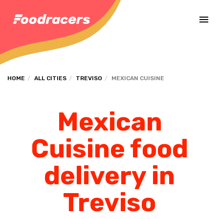
Complete the payment of the order in [missing %{deadline} value].
HOME
ALL CITIES
TREVISO
MEXICAN CUISINE
Mexican
Cuisine food
delivery in
Treviso