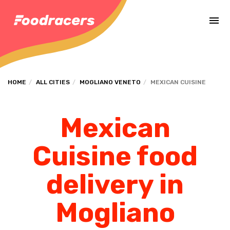
Complete the payment of the order in [missing %{deadline} value].
HOME
ALL CITIES
MOGLIANO VENETO
MEXICAN CUISINE
Mexican
Cuisine food
delivery in
Mogliano