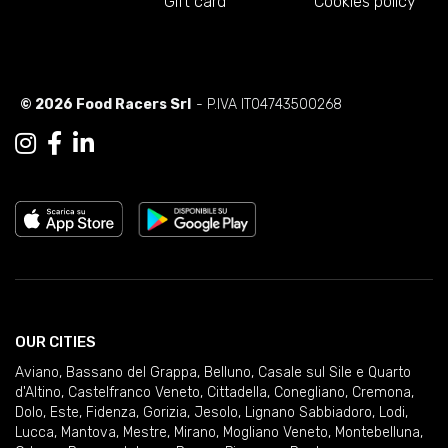
Gift card
Cookies policy
© 2026 Food Racers Srl
- P.IVA IT04743500268
OUR CITIES
Aviano
,
Bassano del Grappa
,
Belluno
,
Casale sul Sile e Quarto
d'Altino
,
Castelfranco Veneto
,
Cittadella
,
Conegliano
,
Cremona
,
Dolo
,
Este
,
Fidenza
,
Gorizia
,
Jesolo
,
Lignano Sabbiadoro
,
Lodi
,
Lucca
,
Mantova
,
Mestre
,
Mirano
,
Mogliano Veneto
,
Montebelluna
,