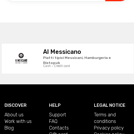
Al Messicano
Piatti tipici Messicani, Hamburgeria e
Ristopub
Cash · Credit card
DISCOVER
HELP
LEGAL NOTICE
About us
Support
Terms and
Work with us
FAQ
conditions
Blog
Contacts
Privacy policy