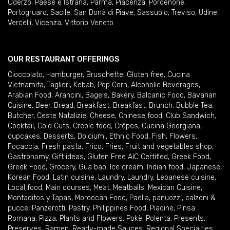
Oderzo
,
Paese e Istrana
,
Parma
,
Piacenza
,
Pordenone
,
Portogruaro
,
Sacile
,
San Donà di Piave
,
Sassuolo
,
Treviso
,
Udine
,
Vercelli
,
Vicenza
,
Vittorio Veneto
OUR RESTAURANT OFFERINGS
Cioccolato
,
Hamburger
,
Bruschette
,
Gluten free
,
Cucina
Vietnamita
,
Taglieri
,
Kebab
,
Pop Corn
,
Alcoholic Beverages
,
Arabian Food
,
Arancini
,
Bagels
,
Bakery
,
Balcanic Food
,
Bavarian
Cuisine
,
Beer
,
Bread
,
Breakfast
,
Breakfast
,
Brunch
,
Bubble Tea
,
Butcher
,
Ceste Natalizie
,
Cheese
,
Chinese food
,
Club Sandwich
,
Cocktail
,
Cold Cuts
,
Creole food
,
Crêpes
,
Cucina Georgiana
,
cupcakes
,
Desserts
,
Dolciumi
,
Ethnic Food
,
Fish
,
Flowers
,
Focaccia
,
Fresh pasta
,
Frico
,
Fries
,
Fruit and vegetables shop
,
Gastronomy
,
Gift ideas
,
Gluten Free AIC Certified
,
Greek Food
,
Greek Food
,
Grocery
,
Gua bao
,
Ice cream
,
Indian food
,
Japanese
,
Korean Food
,
Latin cuisine
,
Laundry
,
Laundry
,
Lebanese cuisine
,
Local food
,
Main courses
,
Meat
,
Meatballs
,
Mexican Cuisine
,
Montaditos y Tapas
,
Moroccan Food
,
Paella
,
panuozzi, calzoni &
pucce
,
Panzerotti
,
Pastry
,
Philippines Food
,
Piadine
,
Pinsa
Romana
,
Pizza
,
Plants and Flowers
,
Pokè
,
Polenta
,
Presents
,
Preserves
,
Ramen
,
Ready-made Sauces
,
Regional Specialties
,