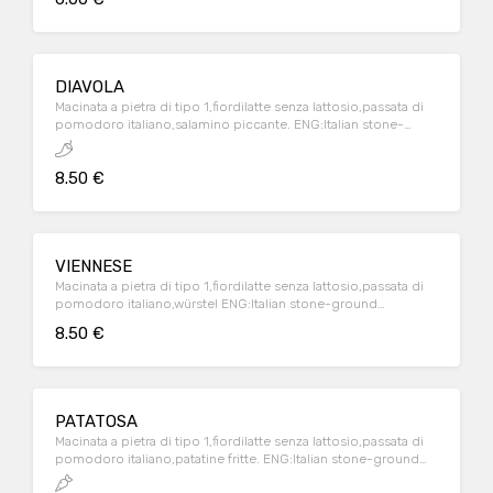
DIAVOLA
Macinata a pietra di tipo 1,fiordilatte senza lattosio,passata di
pomodoro italiano,salamino piccante. ENG:Italian stone-
ground flour,lactose-free italian milk mozzarella,italian
tomatoes souce.
8.50 €
VIENNESE
Macinata a pietra di tipo 1,fiordilatte senza lattosio,passata di
pomodoro italiano,würstel ENG:Italian stone-ground
flour,lactose-free italian milk mozzarella,italian tomatoes
8.50 €
source,hot dog
PATATOSA
Macinata a pietra di tipo 1,fiordilatte senza lattosio,passata di
pomodoro italiano,patatine fritte. ENG:Italian stone-ground
flour,lactose-free italian milk mozzarella,italian tomatoes