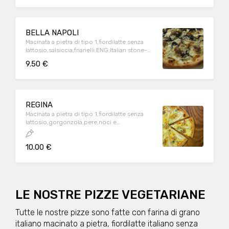
BELLA NAPOLI
Macinata a pietra di tipo 1,fiordilatte senza
lattosio,salsiccia,friarielli.ENG:Italian stone-
ground flour,lactose-free italian milk
9.50 €
mozzarella,sausage,turnip top
REGINA
Macinata a pietra di tipo 1,fiordilatte senza
lattosio,gorgonzola,pere,noci e
miele..ENG:Italian stone-ground
flour,lactose-free italian milk mozzarella,blue
10.00 €
cheese,pears,nuts,honey
LE NOSTRE PIZZE VEGETARIANE
Tutte le nostre pizze sono fatte con farina di grano
italiano macinato a pietra, fiordilatte italiano senza