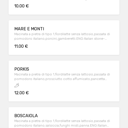
stone-ground flour,lactose-free italian milk mozzarella,italian
10.00 €
tomatoes source ,red chicory,porchetta(roasted pork)
MARE E MONTI
Macinata a pietra di tipo 1,fiordilatte senza lattosio,passata di
pomodoro italiano,porcini,gamberetti.ENG:Italian stone-
ground flour,lactose-free italian milk mozzarella,italian
11.00 €
tomatoes source,porcini mushrooms,shrimps
PORKIS
Macinata a pietra di tipo 1,fiordilatte senza lattosio,passata di
pomodoro italiano,prosciutto cotto affumicato,pancetta
stufata,salamino piccante,salsiccia nostrana,würstel.ENG:Italian
stone-ground flour,lactose-free italian milk mozzarella,italian
12.00 €
tomatoes souce ,smocked baked
ham,bacon,pepperoni,sausage,hot dog
BOSCAIOLA
Macinata a pietra di tipo 1,fiordilatte senza lattosio,passata di
pomodoro italiano,salsiccia,funghi misti,panna.ENG:Italian