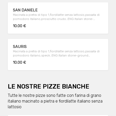
SAN DANIELE
Macinata a pietra di tipo 1,fiordilatte senza lattosio,passata di
pomodoro italiano,prosciutto crudo..ENG:Italian stone-
ground flour,lactose-free italian milk mozzarella,italian
10.00 €
tomatoes source,raw ham
SAURIS
Macinata a pietra di tipo 1,fiordilatte senza lattosio,passata di
pomodoro italiano,speck..ENG:Italian stone-ground
flour,lactose-free italian milk mozzarella,italian tomatoes
10.00 €
source,speck
LE NOSTRE PIZZE BIANCHE
Tutte le nostre pizze sono fatte con farina di grano
italiano macinato a pietra e fiordilatte italiano senza
lattosio