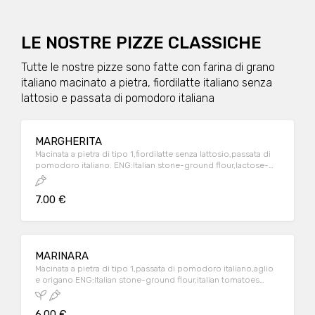
LE NOSTRE PIZZE CLASSICHE
Tutte le nostre pizze sono fatte con farina di grano
italiano macinato a pietra, fiordilatte italiano senza
lattosio e passata di pomodoro italiana
MARGHERITA
Macinata a pietra di tipo 1,fiordilatte senza lattosio,passata di
pomodoro italiano. ENG:Italian stone-ground flour,lactose-
free italian milk mozzarella,italian tomatoes souce
7.00 €
MARINARA
Macinata a pietra di tipo 1,passata di pomodoro italiano,aglio
e origano ENG:Italian stone-ground flour,italian tomatoes
souce
6.00 €