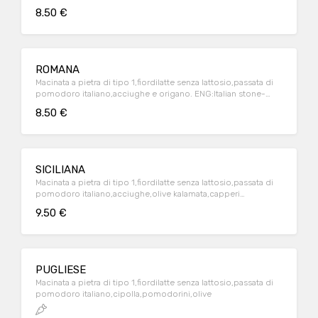
source ,french fries
8.50 €
ROMANA
Macinata a pietra di tipo 1,fiordilatte senza lattosio,passata di
pomodoro italiano,acciughe e origano. ENG:Italian stone-
ground flour,lactose-free italian milk mozzarella,italian
8.50 €
tomatoes source ,anchovies
SICILIANA
Macinata a pietra di tipo 1,fiordilatte senza lattosio,passata di
pomodoro italiano,acciughe,olive kalamata,capperi
ENG:Italian stone-ground flour,lactose-free italian milk
9.50 €
mozzarella,italian tomatoes source ,anchovies,olives
kalamata,capers
PUGLIESE
Macinata a pietra di tipo 1,fiordilatte senza lattosio,passata di
pomodoro italiano,cipolla,pomodorini,olive