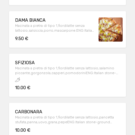
cheese
DAMA BIANCA
Macinata a pietra di tipo 1,fiordilatte senza
lattosio,salsiccia,porro,mascarpone.ENG:Italian
stone-ground flour,lactose-free italian milk
9.50 €
mozzarella,sausages,leek,mascarpone cheese
SFIZIOSA
Macinata a pietra di tipo 1,fiordilatte senza lattosio,salamino
piccante,gorgonzola,capperi,pomodoriniENG:Italian stone-
ground flour,lactose-free italian milk
mozzarella,pepperoni,blue cheese,capers,cherry tomatoes
10.00 €
CARBONARA
Macinata a pietra di tipo 1,fiordilatte senza lattosio,pancetta
stufata,panna,uovo,grana,pepeENG:Italian stone-ground
flour,lactose-free italian milk mozzarella,coocking
10.00 €
cream,eggs,bacon,parmesan cheese,peper