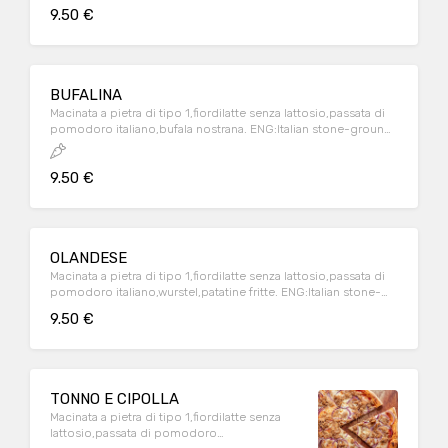
9.50 €
BUFALINA
Macinata a pietra di tipo 1,fiordilatte senza lattosio,passata di
pomodoro italiano,bufala nostrana. ENG:Italian stone-ground
flour,lactose-free italian milk mozzarella,italian tomatoes
source ,local buffalo mozzarella
9.50 €
OLANDESE
Macinata a pietra di tipo 1,fiordilatte senza lattosio,passata di
pomodoro italiano,wurstel,patatine fritte. ENG:Italian stone-
ground flour,lactose-free italian milk mozzarella,italian
9.50 €
tomatoes source ,hot dog,french fries
TONNO E CIPOLLA
Macinata a pietra di tipo 1,fiordilatte senza
lattosio,passata di pomodoro