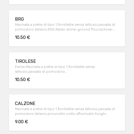
BRG
Macinata a pietra di tipo 1,fiordilatte senza lattosio,passata di
pomodoro italiano,ENG:Italian stone-ground flour,lactose-
free italian milk mozzarella,italian tomatoes
10.50 €
souce,bresaola,rucola,grana. bresaola,arugula,parmesan
cheese
TIROLESE
Farina Macinata a pietra di tipo 1,fiordilatte senza
lattosio,passata di pomodoro
italiano,panna,funghi,speck.ENG:Italian stone-ground
10.50 €
flour,lactose-free italian milk mozzarella,italian tomatoes
souce ,cooking cream,mushrooms,speck
CALZONE
Macinata a pietra di tipo 1,fiordilatte senza lattosio,passata di
pomodoro italiano,prosciutto cotto affumicato,funghi
champignones trifolati.ENG:Italian stone-ground
9.00 €
flour,lactose-free italian milk mozzarella,italian tomatoes
souce,smoked ham,champignon mushrooms,