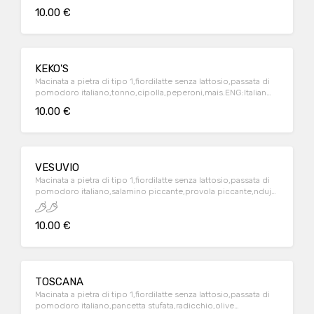
stone-ground flour,lactose-free italian milk mozzarella,italian
10.00 €
tomatoes source ,sausages,mixed mushrooms,coocking
cream
KEKO'S
Macinata a pietra di tipo 1,fiordilatte senza lattosio,passata di
pomodoro italiano,tonno,cipolla,peperoni,mais.ENG:Italian
stone-ground flour,lactose-free italian milk mozzarella,italian
10.00 €
tomatoes source ,tuna,onion,bell peppers,corn
VESUVIO
Macinata a pietra di tipo 1,fiordilatte senza lattosio,passata di
pomodoro italiano,salamino piccante,provola piccante,nduja
calabra,peperoncino.ENG:Italian stone-ground flour,lactose-
free italian milk mozzarella,italian tomatoes souce
10.00 €
,pepperoni,nduja,spicey provola cheese,chilli
TOSCANA
Macinata a pietra di tipo 1,fiordilatte senza lattosio,passata di
pomodoro italiano,pancetta stufata,radicchio,olive