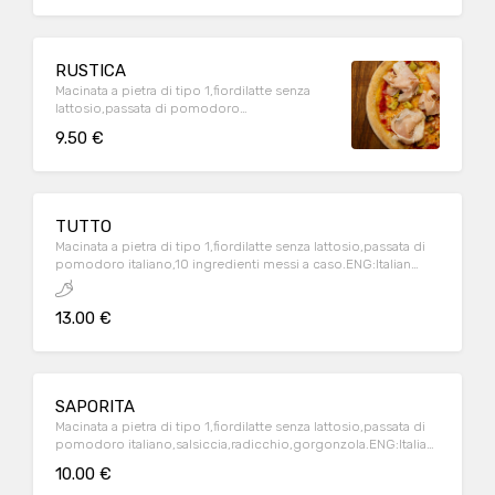
plants,parmesan cheese,raw ham
RUSTICA
Macinata a pietra di tipo 1,fiordilatte senza
lattosio,passata di pomodoro
italiano,porchetta trevisana,patate al
9.50 €
forno.ENG:Italian stone-ground
flour,lactose-free italian milk
mozzarella,italian tomatoes source
,porchetta,backed potatoes
TUTTO
Macinata a pietra di tipo 1,fiordilatte senza lattosio,passata di
pomodoro italiano,10 ingredienti messi a caso.ENG:Italian
stone-ground flour,lactose-free italian milk mozzarella,italian
tomatoes source ,10 random ingredients
13.00 €
SAPORITA
Macinata a pietra di tipo 1,fiordilatte senza lattosio,passata di
pomodoro italiano,salsiccia,radicchio,gorgonzola.ENG:Italian
stone-ground flour,lactose-free italian milk mozzarella,italian
10.00 €
tomatoes source ,sausage,red chicory,blue cheese