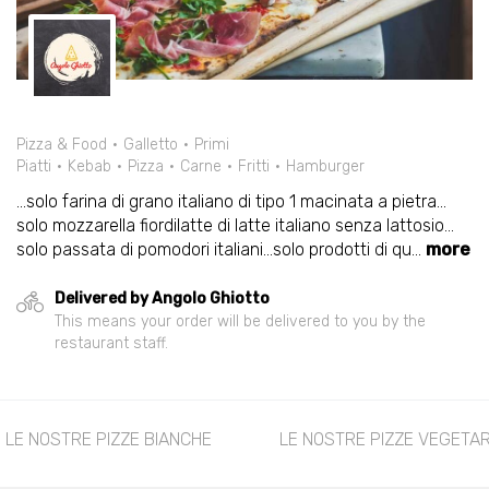
Pizza & Food
Galletto
Primi
Piatti
Kebab
Pizza
Carne
Fritti
Hamburger
...solo farina di grano italiano di tipo 1 macinata a pietra...
solo mozzarella fiordilatte di latte italiano senza lattosio...
solo passata di pomodori italiani...solo prodotti di qu
...
more
Delivered by Angolo Ghiotto
This means your order will be delivered to you by the
restaurant staff.
LE NOSTRE PIZZE BIANCHE
LE NOSTRE PIZZE VEGETA