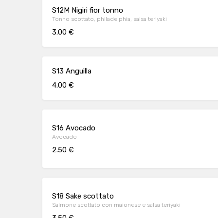
S12M Nigiri fior tonno
Tonno scottato, philadelphia, salsa teriyaki
3.00 €
S13 Anguilla
4.00 €
S16 Avocado
Avocado
2.50 €
S18 Sake scottato
Salmone scottato con maionese e salsa teriyaki
3.50 €