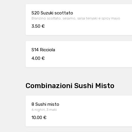
S20 Suzuki scottato
Branzino scottato, sesamo, salsa teriyaki e spicy mayo
3.50 €
S14 Ricciola
4.00 €
Combinazioni Sushi Misto
8 Sushi misto
6 nighiri, 3 maki
10.00 €