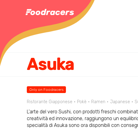
Asuka
Only on Foodracers
Ristorante Giapponese
Pokè
Ramen
Japanese
S
L'arte del vero Sushi, con prodotti freschi combinat
creatività ed innovazione, raggiungono un equilibrio 
specialità di Asuka sono ora disponibili con consegn