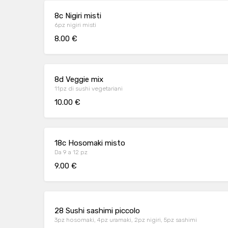
8c Nigiri misti
6pz nigiri misti
8.00 €
8d Veggie mix
11pz di sushi vegetariani
10.00 €
18c Hosomaki misto
Da 9 a 12 pz
9.00 €
28 Sushi sashimi piccolo
3pz hosomaki, 4pz uramaki, 2pz nigiri, 5pz sashimi