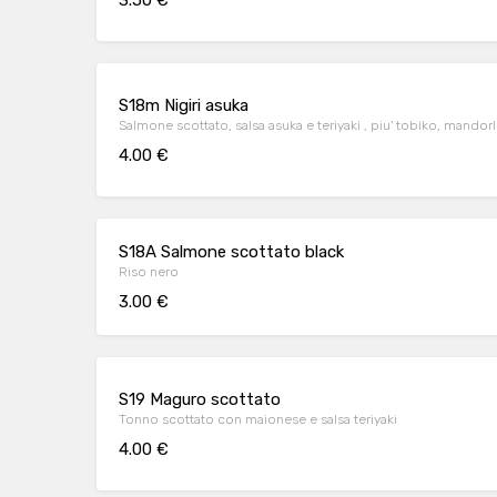
S18m Nigiri asuka
Salmone scottato, salsa asuka e teriyaki , piu' tobiko, mandor
4.00 €
S18A Salmone scottato black
Riso nero
3.00 €
S19 Maguro scottato
Tonno scottato con maionese e salsa teriyaki
4.00 €