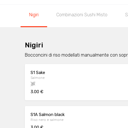
Nigiri
Combinazioni Sushi Misto
S
Nigiri
Bocconcini di riso modellati manualmente con sopra
S1 Sake
Salmone
3.00 €
S1A Salmon black
Riso nero e salmone
3.00 €