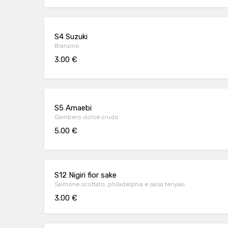
S4 Suzuki
Branzino
3.00 €
S5 Amaebi
Gambero dolce crudo
5.00 €
S12 Nigiri fior sake
Salmone scottato, philadelphia e salsa teriyaki
3.00 €