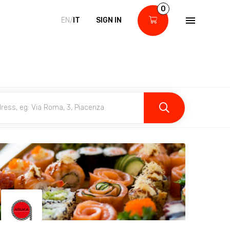
0
EN/
IT
SIGN IN