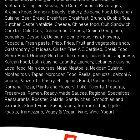
Vietnamita
,
Taglieri
,
Kebab
,
Pop Corn
,
Alcoholic Beverages
,
Arabian Food
,
Arancini
,
Bagels
,
Bakery
,
Balcanic Food
,
Bavarian
Cuisine
,
Beer
,
Bread
,
Breakfast
,
Breakfast
,
Brunch
,
Bubble Tea
,
Butcher
,
Ceste Natalizie
,
Cheese
,
Chinese food
,
Club Sandwich
,
Cocktail
,
Cold Cuts
,
Creole food
,
Crêpes
,
Cucina Georgiana
,
cupcakes
,
Desserts
,
Dolciumi
,
Ethnic Food
,
Fish
,
Flowers
,
Focaccia
,
Fresh pasta
,
Frico
,
Fries
,
Fruit and vegetables shop
,
Gastronomy
,
Gift ideas
,
Gluten Free AIC Certified
,
Greek Food
,
Greek Food
,
Grocery
,
Gua bao
,
Ice cream
,
Indian food
,
Japanese
,
Korean Food
,
Latin cuisine
,
Laundry
,
Laundry
,
Lebanese cuisine
,
Local food
,
Main courses
,
Meat
,
Meatballs
,
Mexican Cuisine
,
Montaditos y Tapas
,
Moroccan Food
,
Paella
,
panuozzi, calzoni &
pucce
,
Panzerotti
,
Pastry
,
Philippines Food
,
Piadine
,
Pinsa
Romana
,
Pizza
,
Plants and Flowers
,
Pokè
,
Polenta
,
Presents
,
Preserves
,
Ramen
,
Ready-made Sauces
,
Regional Specialties
,
Restaurants
,
Rooster
,
Salads
,
Sandwiches
,
Smoothies and
extracts
,
Street Food
,
Sushi
,
Tacos
,
Tex-mex
,
Thai
,
Tigelle
,
Toasts
,
Tramezzino
,
Veggy & Vegan
,
Wine
,
Wine
,
Yogurt