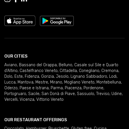
OUR CITIES
Aviano
,
Bassano del Grappa
,
Belluno
,
Casale sul Sile e Quarto
d'Altino
,
Castelfranco Veneto
,
Cittadella
,
Conegliano
,
Cremona
,
Dolo
,
Este
,
Fidenza
,
Gorizia
,
Jesolo
,
Lignano Sabbiadoro
,
Lodi
,
Lucca
,
Mantova
,
Mestre
,
Mirano
,
Mogliano Veneto
,
Montebelluna
,
Oderzo
,
Paese e Istrana
,
Parma
,
Piacenza
,
Pordenone
,
Portogruaro
,
Sacile
,
San Donà di Piave
,
Sassuolo
,
Treviso
,
Udine
,
Vercelli
,
Vicenza
,
Vittorio Veneto
OUR RESTAURANT OFFERINGS
Cioccolato
,
Hamburger
,
Bruschette
,
Gluten free
,
Cucina