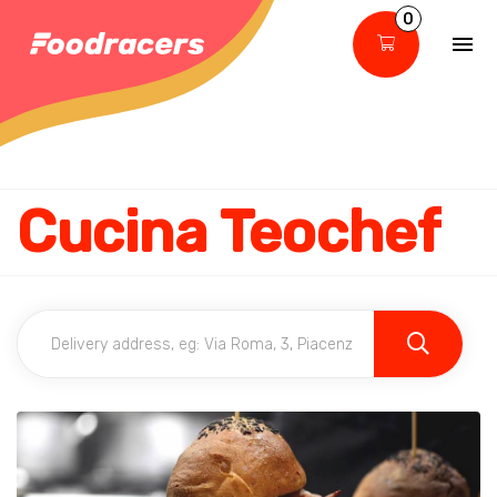
0
Cucina Teochef