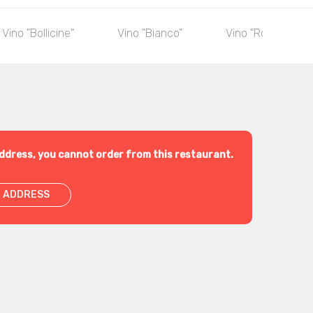
Vino "Bollicine"
Vino "Bianco"
Vino "Rosso"
ddress, you cannot order from this restaurant.
 ADDRESS