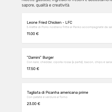
sapore, qualità e creatività.
Leone Fried Chicken - LFC
5 Alette di Pollo nostrano fritte al Panko accompagnate da s
11.00 €
"Damini" Burger
Con kale, cheddar, cipolla rossa (a parte), bacon, chips e s
17.50 €
Tagliata di Picanha americana prime
Con patate e verdure al forno
23.00 €