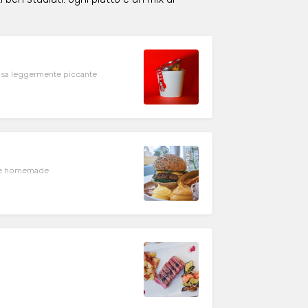
alsa leggermente piccante
alse homemade