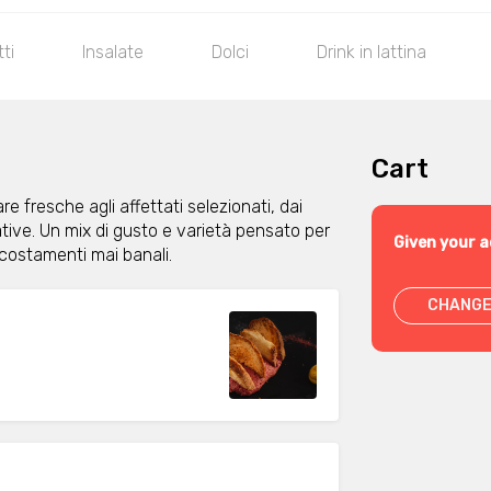
ti
Insalate
Dolci
Drink in lattina
Cart
are fresche agli affettati selezionati, dai
tive. Un mix di gusto e varietà pensato per
Given your a
ccostamenti mai banali.
CHANGE