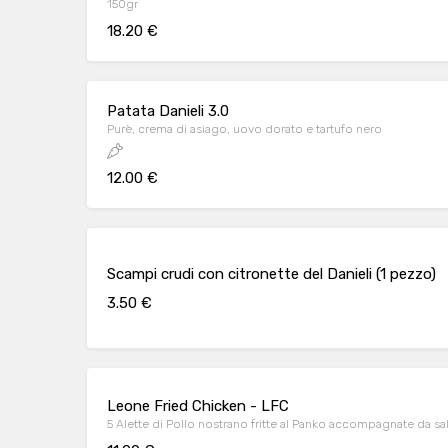
150gr
18.20 €
Patata Danieli 3.0
Purè, crema di asiago, uovo dorato e tartufo nero
12.00 €
Scampi crudi con citronette del Danieli (1 pezzo)
3.50 €
Leone Fried Chicken - LFC
5 Alette di Pollo nostrano fritte al Panko accompagnate da s