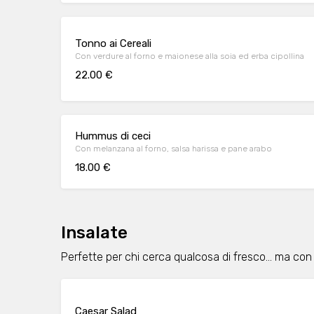
Tonno ai Cereali
Con verdure al forno e maionese alla soia ed erba cipollina
22.00 €
Hummus di ceci
Con melanzana al forno, salsa harissa e pane arabo
18.00 €
Insalate
Perfette per chi cerca qualcosa di fresco… ma con 
Caesar Salad