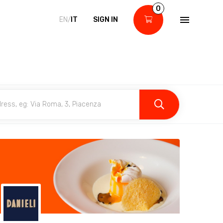
0
EN/
IT
SIGN IN