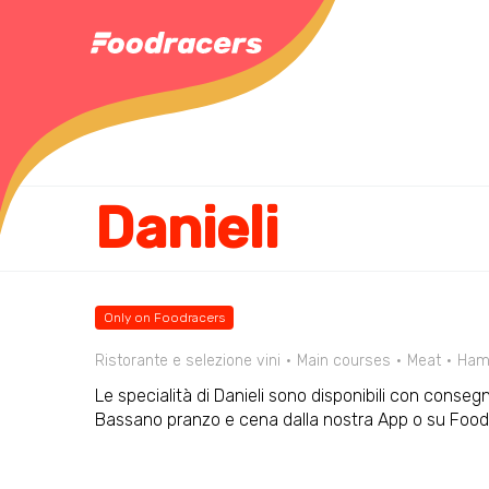
Danieli
Only on Foodracers
Ristorante e selezione vini
Main courses
Meat
Ham
Le specialità di Danieli sono disponibili con consegn
Bassano pranzo e cena dalla nostra App o su Foo