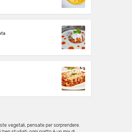
ata
oposte vegetali, pensate per sorprendere.
ben studiati: ogni piatto è un mix di