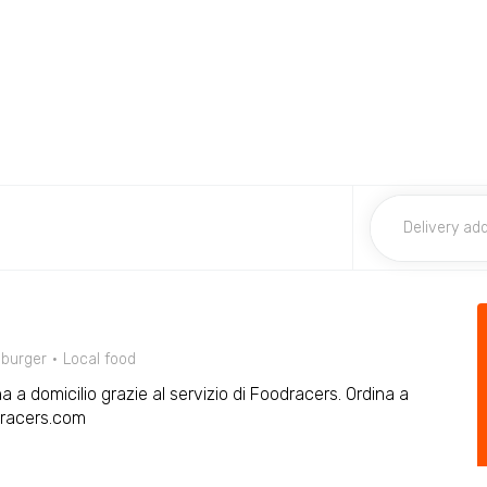
burger
Local food
a a domicilio grazie al servizio di Foodracers. Ordina a
dracers.com