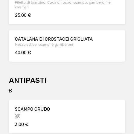
Filetto di branzino, Coda di rospo, scampo, gamberoni e
calamari
25.00 €
CATALANA DI CROSTACEI GRIGLIATA
Mezzo astice, scampi e gamberoni
40.00 €
ANTIPASTI
B
SCAMPO CRUDO
3.00 €