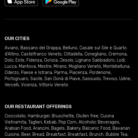
OUR CITIES
Aviano
,
Bassano del Grappa
,
Belluno
,
Casale sul Sile e Quarto
d'Altino
,
Castelfranco Veneto
,
Cittadella
,
Conegliano
,
Cremona
,
Dolo
,
Este
,
Fidenza
,
Gorizia
,
Jesolo
,
Lignano Sabbiadoro
,
Lodi
,
Lucca
,
Mantova
,
Mestre
,
Mirano
,
Mogliano Veneto
,
Montebelluna
,
Oderzo
,
Paese e Istrana
,
Parma
,
Piacenza
,
Pordenone
,
Portogruaro
,
Sacile
,
San Donà di Piave
,
Sassuolo
,
Treviso
,
Udine
,
Vercelli
,
Vicenza
,
Vittorio Veneto
OUR RESTAURANT OFFERINGS
Cioccolato
,
Hamburger
,
Bruschette
,
Gluten free
,
Cucina
Vietnamita
,
Taglieri
,
Kebab
,
Pop Corn
,
Alcoholic Beverages
,
Arabian Food
,
Arancini
,
Bagels
,
Bakery
,
Balcanic Food
,
Bavarian
Cuisine
,
Beer
,
Bread
,
Breakfast
,
Breakfast
,
Brunch
,
Bubble Tea
,