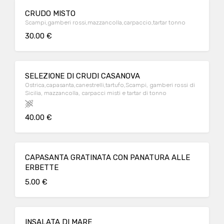
CRUDO MISTO
Scampi,gamberi rossi,mazzancolla,carpaccio,tartar tonno
30.00 €
SELEZIONE DI CRUDI CASANOVA
Ostrica,capasanta,canestrelli,tartufo,Scampi, gamberi rossi di
Sicilia, mazzancolla, carpacci misti e tartar di tonno
40.00 €
CAPASANTA GRATINATA CON PANATURA ALLE
ERBETTE
5.00 €
INSALATA DI MARE