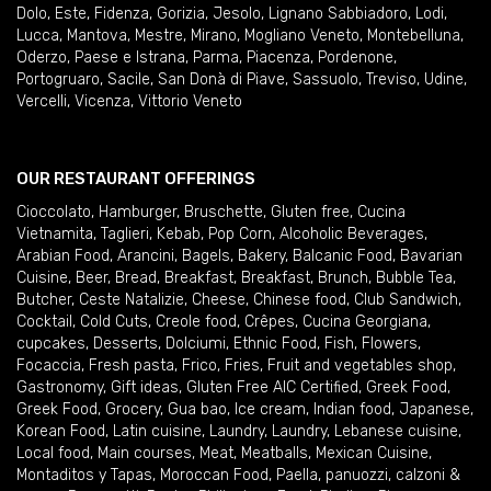
Dolo
,
Este
,
Fidenza
,
Gorizia
,
Jesolo
,
Lignano Sabbiadoro
,
Lodi
,
Lucca
,
Mantova
,
Mestre
,
Mirano
,
Mogliano Veneto
,
Montebelluna
,
Oderzo
,
Paese e Istrana
,
Parma
,
Piacenza
,
Pordenone
,
Portogruaro
,
Sacile
,
San Donà di Piave
,
Sassuolo
,
Treviso
,
Udine
,
Vercelli
,
Vicenza
,
Vittorio Veneto
OUR RESTAURANT OFFERINGS
Cioccolato
,
Hamburger
,
Bruschette
,
Gluten free
,
Cucina
Vietnamita
,
Taglieri
,
Kebab
,
Pop Corn
,
Alcoholic Beverages
,
Arabian Food
,
Arancini
,
Bagels
,
Bakery
,
Balcanic Food
,
Bavarian
Cuisine
,
Beer
,
Bread
,
Breakfast
,
Breakfast
,
Brunch
,
Bubble Tea
,
Butcher
,
Ceste Natalizie
,
Cheese
,
Chinese food
,
Club Sandwich
,
Cocktail
,
Cold Cuts
,
Creole food
,
Crêpes
,
Cucina Georgiana
,
cupcakes
,
Desserts
,
Dolciumi
,
Ethnic Food
,
Fish
,
Flowers
,
Focaccia
,
Fresh pasta
,
Frico
,
Fries
,
Fruit and vegetables shop
,
Gastronomy
,
Gift ideas
,
Gluten Free AIC Certified
,
Greek Food
,
Greek Food
,
Grocery
,
Gua bao
,
Ice cream
,
Indian food
,
Japanese
,
Korean Food
,
Latin cuisine
,
Laundry
,
Laundry
,
Lebanese cuisine
,
Local food
,
Main courses
,
Meat
,
Meatballs
,
Mexican Cuisine
,
Montaditos y Tapas
,
Moroccan Food
,
Paella
,
panuozzi, calzoni &