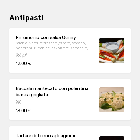
Antipasti
Pinzimonio con salsa Gunny
Stick di verdure fresche (carote, sedano,
peperoni, zucchine, cavolfiore, finocchio,
asparagi) con salsa Gunny fatta in casa
12.00 €
Baccalà mantecato con polentina
bianca grigliata
13.00 €
Tartare di tonno agli agrumi