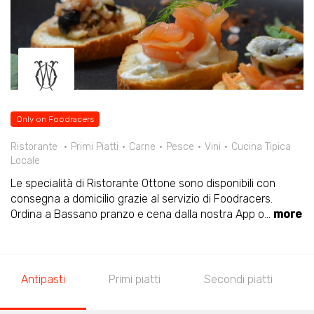
Only on Foodracers
Ristorante
Primi Piatti
Carne
Pesce
Vini
Cucina Tipica
Locale
Le specialità di Ristorante Ottone sono disponibili con
consegna a domicilio grazie al servizio di Foodracers.
Ordina a Bassano pranzo e cena dalla nostra App o
...
more
Antipasti
Primi piatti
Secondi piatti