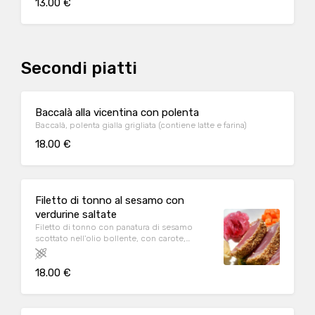
13.00 €
Secondi piatti
Baccalà alla vicentina con polenta
Baccalà, polenta gialla grigliata (contiene latte e farina)
18.00 €
Filetto di tonno al sesamo con
verdurine saltate
Filetto di tonno con panatura di sesamo
scottato nell'olio bollente, con carote,
zucchine, zenzero e cipolla marinata
18.00 €