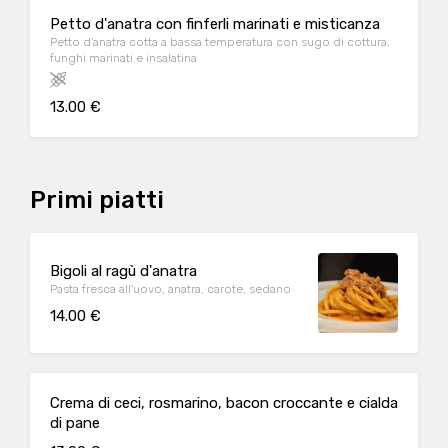
Petto d'anatra con finferli marinati e misticanza
Petto d'anatra cotta a bassa temperatura con sugo di cottura,
funghi marinati e insalatina
13.00 €
Primi piatti
Bigoli al ragù d'anatra
Pasta fresca all'uovo, anatra, carote, sedano
14.00 €
Crema di ceci, rosmarino, bacon croccante e cialda
di pane