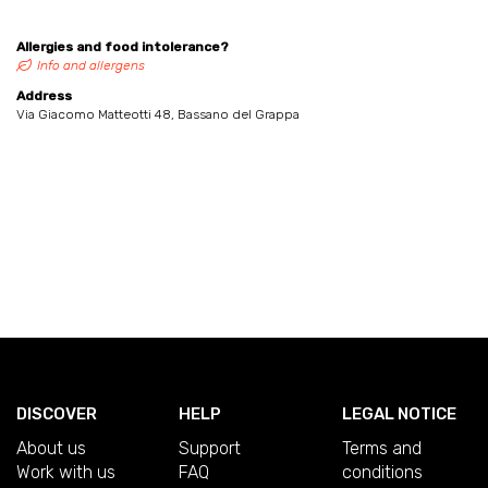
Allergies and food intolerance?
Info and allergens
Address
Via Giacomo Matteotti 48, Bassano del Grappa
DISCOVER
HELP
LEGAL NOTICE
About us
Support
Terms and
Work with us
FAQ
conditions