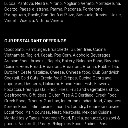
Lucca
,
Mantova
,
Mestre
,
Mirano
,
Mogliano Veneto
,
Montebelluna
,
Oderzo
,
Paese e Istrana
,
Parma
,
Piacenza
,
Pordenone
,
Portogruaro
,
Sacile
,
San Donà di Piave
,
Sassuolo
,
Treviso
,
Udine
,
Vercelli
,
Vicenza
,
Vittorio Veneto
OUR RESTAURANT OFFERINGS
Cioccolato
,
Hamburger
,
Bruschette
,
Gluten free
,
Cucina
Vietnamita
,
Taglieri
,
Kebab
,
Pop Corn
,
Alcoholic Beverages
,
Arabian Food
,
Arancini
,
Bagels
,
Bakery
,
Balcanic Food
,
Bavarian
Cuisine
,
Beer
,
Bread
,
Breakfast
,
Breakfast
,
Brunch
,
Bubble Tea
,
Butcher
,
Ceste Natalizie
,
Cheese
,
Chinese food
,
Club Sandwich
,
Cocktail
,
Cold Cuts
,
Creole food
,
Crêpes
,
Cucina Georgiana
,
cupcakes
,
Desserts
,
Dolciumi
,
Ethnic Food
,
Fish
,
Flowers
,
Focaccia
,
Fresh pasta
,
Frico
,
Fries
,
Fruit and vegetables shop
,
Gastronomy
,
Gift ideas
,
Gluten Free AIC Certified
,
Greek Food
,
Greek Food
,
Grocery
,
Gua bao
,
Ice cream
,
Indian food
,
Japanese
,
Korean Food
,
Latin cuisine
,
Laundry
,
Laundry
,
Lebanese cuisine
,
Local food
,
Main courses
,
Meat
,
Meatballs
,
Mexican Cuisine
,
Montaditos y Tapas
,
Moroccan Food
,
Paella
,
panuozzi, calzoni &
pucce
,
Panzerotti
,
Pastry
,
Philippines Food
,
Piadine
,
Pinsa