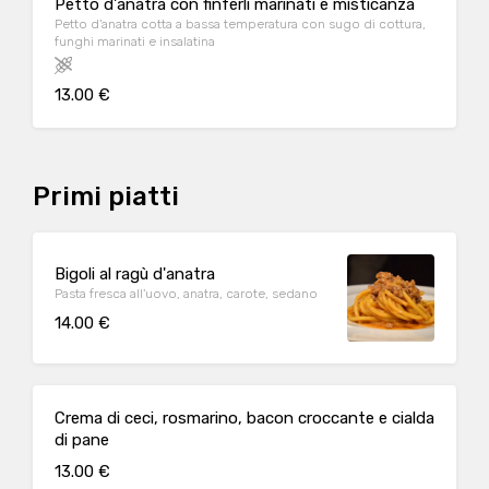
Petto d'anatra con finferli marinati e misticanza
Petto d'anatra cotta a bassa temperatura con sugo di cottura,
funghi marinati e insalatina
13.00 €
Primi piatti
Bigoli al ragù d'anatra
Pasta fresca all'uovo, anatra, carote, sedano
14.00 €
Crema di ceci, rosmarino, bacon croccante e cialda
di pane
13.00 €