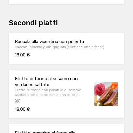
Secondi piatti
Baccalà alla vicentina con polenta
Baccalà, polenta gialla grigliata (contiene latte e farina)
18.00 €
Filetto di tonno al sesamo con
verdurine saltate
Filetto di tonno con panatura di sesamo
scottato nell'olio bollente, con carote,
zucchine, zenzero e cipolla marinata
18.00 €