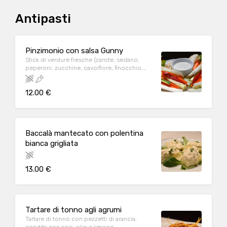
Antipasti
Pinzimonio con salsa Gunny
Stick di verdure fresche (carote, sedano,
peperoni, zucchine, cavolfiore, finocchio,
asparagi) con salsa Gunny fatta in casa
12.00 €
Baccalà mantecato con polentina
bianca grigliata
13.00 €
Tartare di tonno agli agrumi
Tartare di tonno con pezzetti di arancia,