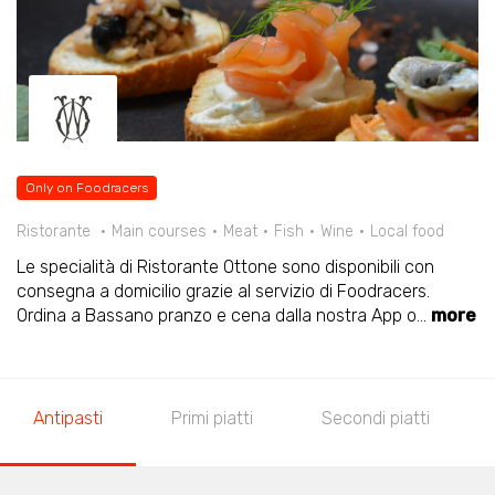
Only on Foodracers
Ristorante
Main courses
Meat
Fish
Wine
Local food
Le specialità di Ristorante Ottone sono disponibili con
consegna a domicilio grazie al servizio di Foodracers.
Ordina a Bassano pranzo e cena dalla nostra App o
...
more
Antipasti
Primi piatti
Secondi piatti