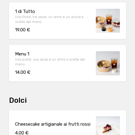
1 di Tutto
Una Poké, tre salse, un drink e un dolce a
scelta dal menù
19.00 €
Menu 1
Una poké, una salsa e un drink a scelta dal
menù
14.00 €
Dolci
Cheesecake artigianale ai frutti rossi
4.00 €