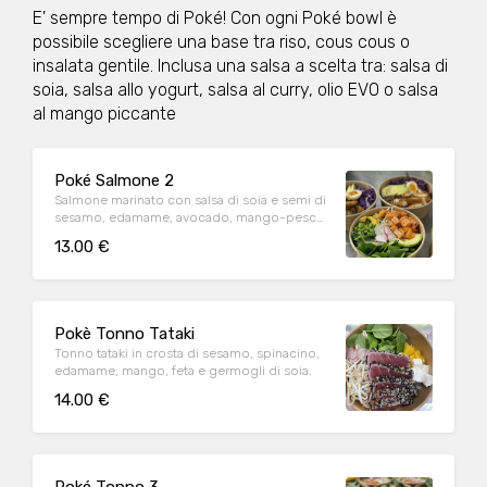
E' sempre tempo di Poké! Con ogni Poké bowl è
possibile scegliere una base tra riso, cous cous o
insalata gentile. Inclusa una salsa a scelta tra: salsa di
soia, salsa allo yogurt, salsa al curry, olio EVO o salsa
al mango piccante
Poké Salmone 2
Salmone marinato con salsa di soia e semi di
sesamo, edamame, avocado, mango-pesca,
rapanello, spinacino. Guarnito con germogli
13.00 €
di soia.
Pokè Tonno Tataki
Tonno tataki in crosta di sesamo, spinacino,
edamame, mango, feta e germogli di soia.
14.00 €