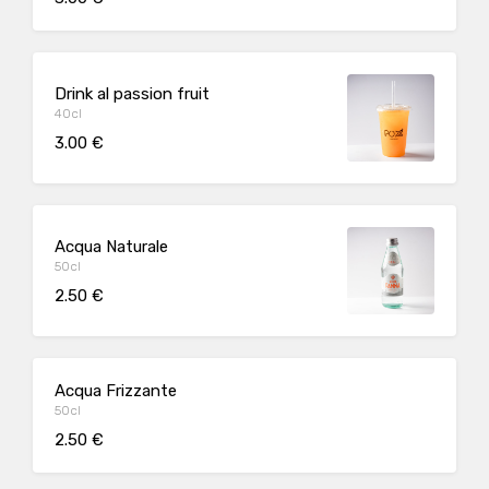
Drink al passion fruit
40cl
3.00 €
Acqua Naturale
50cl
2.50 €
Acqua Frizzante
50cl
2.50 €