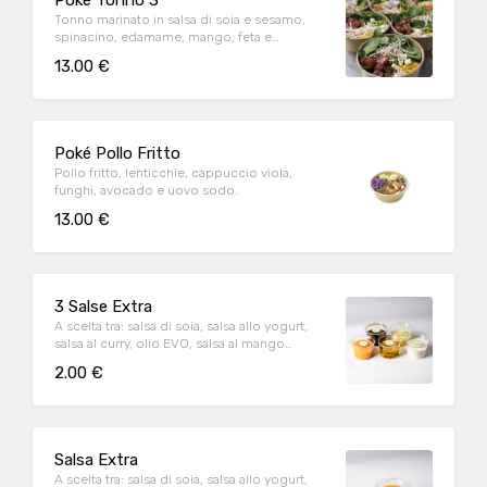
Poké Tonno 3
Tonno marinato in salsa di soia e sesamo,
spinacino, edamame, mango, feta e
germogli di soia.
13.00 €
Poké Pollo Fritto
Pollo fritto, lenticchie, cappuccio viola,
funghi, avocado e uovo sodo.
13.00 €
3 Salse Extra
A scelta tra: salsa di soia, salsa allo yogurt,
salsa al curry, olio EVO, salsa al mango
piccante
2.00 €
Salsa Extra
A scelta tra: salsa di soia, salsa allo yogurt,