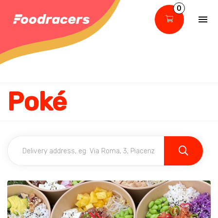
0
Poké