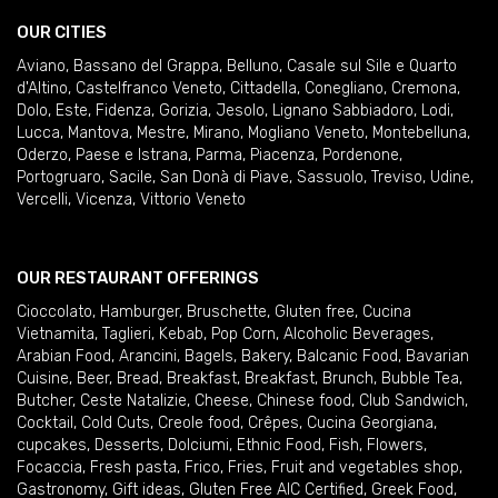
OUR CITIES
Aviano
,
Bassano del Grappa
,
Belluno
,
Casale sul Sile e Quarto
d'Altino
,
Castelfranco Veneto
,
Cittadella
,
Conegliano
,
Cremona
,
Dolo
,
Este
,
Fidenza
,
Gorizia
,
Jesolo
,
Lignano Sabbiadoro
,
Lodi
,
Lucca
,
Mantova
,
Mestre
,
Mirano
,
Mogliano Veneto
,
Montebelluna
,
Oderzo
,
Paese e Istrana
,
Parma
,
Piacenza
,
Pordenone
,
Portogruaro
,
Sacile
,
San Donà di Piave
,
Sassuolo
,
Treviso
,
Udine
,
Vercelli
,
Vicenza
,
Vittorio Veneto
OUR RESTAURANT OFFERINGS
Cioccolato
,
Hamburger
,
Bruschette
,
Gluten free
,
Cucina
Vietnamita
,
Taglieri
,
Kebab
,
Pop Corn
,
Alcoholic Beverages
,
Arabian Food
,
Arancini
,
Bagels
,
Bakery
,
Balcanic Food
,
Bavarian
Cuisine
,
Beer
,
Bread
,
Breakfast
,
Breakfast
,
Brunch
,
Bubble Tea
,
Butcher
,
Ceste Natalizie
,
Cheese
,
Chinese food
,
Club Sandwich
,
Cocktail
,
Cold Cuts
,
Creole food
,
Crêpes
,
Cucina Georgiana
,
cupcakes
,
Desserts
,
Dolciumi
,
Ethnic Food
,
Fish
,
Flowers
,
Focaccia
,
Fresh pasta
,
Frico
,
Fries
,
Fruit and vegetables shop
,
Gastronomy
,
Gift ideas
,
Gluten Free AIC Certified
,
Greek Food
,