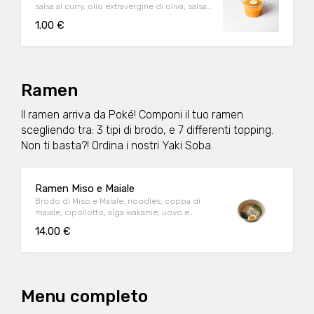
salsa al curry, olio extravergine di oliva, salsa
al mango piccante
1.00 €
Ramen
Il ramen arriva da Poké! Componi il tuo ramen
scegliendo tra: 3 tipi di brodo, e 7 differenti topping.
Non ti basta?! Ordina i nostri Yaki Soba.
Ramen Miso e Maiale
Brodo di Miso e Maiale, noodles, coppa di
maiale, cipollotto, alga wakame, uovo e
naruto. Topping extra a scelta!
14.00 €
Menu completo