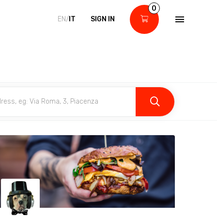
0
EN/
IT
SIGN IN