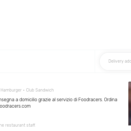
Hamburger
Club Sandwich
nsegna a domicilio grazie al servizio di Foodracers. Ordina
Foodracers.com
he restaurant staff.