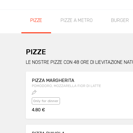
PIZZE
PIZZE A METRO
BURGER
PIZZE
LE NOSTRE PIZZE CON 48 ORE DI LIEVITAZIONE NA
PIZZA MARGHERITA
POMODORO, MOZZARELLA FIOR DI LATTE
Only for dinner
4.80 €