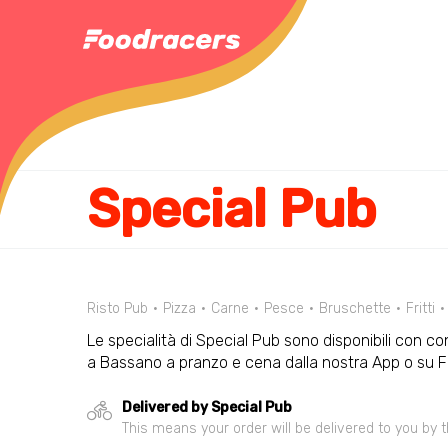
Special Pub
Risto Pub
Pizza
Carne
Pesce
Bruschette
Fritti
Le specialità di Special Pub sono disponibili con co
a Bassano a pranzo e cena dalla nostra App o su 
Delivered by Special Pub
This means your order will be delivered to you by t