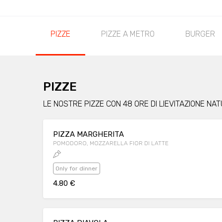
PIZZE
PIZZE A METRO
BURGER
PIZZE
LE NOSTRE PIZZE CON 48 ORE DI LIEVITAZIONE NA
PIZZA MARGHERITA
POMODORO, MOZZARELLA FIOR DI LATTE
Only for dinner
4.80 €