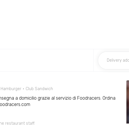
Hamburger
Club Sandwich
nsegna a domicilio grazie al servizio di Foodracers. Ordina
Foodracers.com
he restaurant staff.