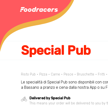
Special Pub
Risto Pub
Pizza
Carne
Pesce
Bruschette
Fritti
Le specialità di Special Pub sono disponibili con co
a Bassano a pranzo e cena dalla nostra App o su 
Delivered by Special Pub
This means your order will be delivered to you by t