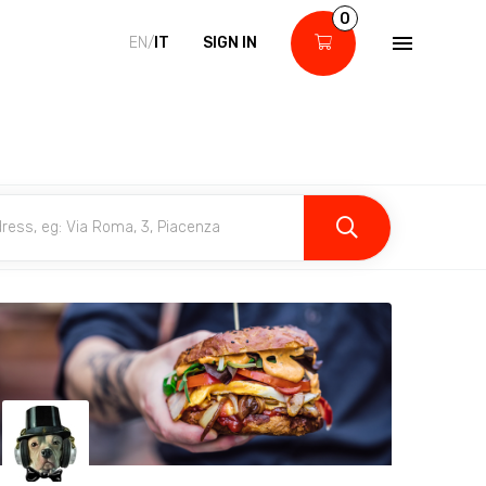
0
EN/
IT
SIGN IN