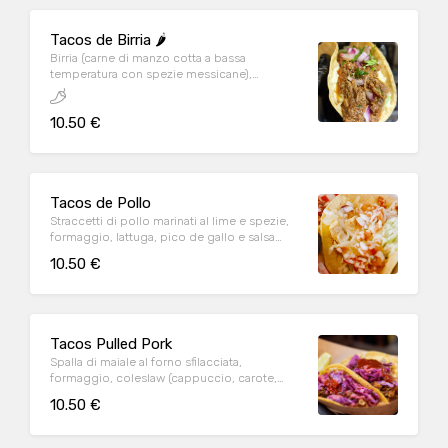
Tacos de Birria 🌶️
Birria (carne di manzo cotta a bassa
temperatura con spezie messicane),
formaggio, cipolla, coriandolo e salsa
10.50 €
Tacos de Pollo
Straccetti di pollo marinati al lime e spezie,
formaggio, lattuga, pico de gallo e salsa
ranch
10.50 €
Tacos Pulled Pork
Spalla di maiale al forno sfilacciata,
formaggio, coleslaw (cappuccio, carote,
dressing) e salsa BBQ
10.50 €