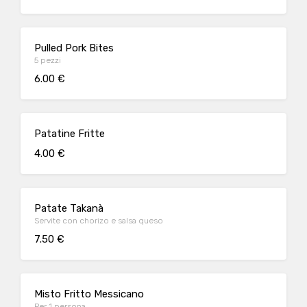
Pulled Pork Bites
5 pezzi
6.00 €
Patatine Fritte
4.00 €
Patate Takanà
Servite con chorizo e salsa queso
7.50 €
Misto Fritto Messicano
Per 1 persona