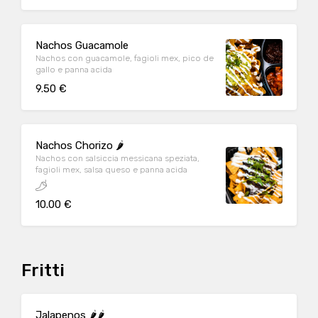
Nachos Guacamole
Nachos con guacamole, fagioli mex, pico de
gallo e panna acida
9.50 €
Nachos Chorizo 🌶️
Nachos con salsiccia messicana speziata,
fagioli mex, salsa queso e panna acida
10.00 €
Fritti
Jalapenos 🌶️🌶️