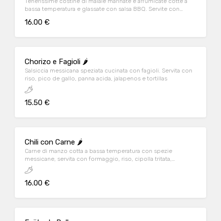
Tenerissime costine di maiale marinate e affumicate cotte a
bassa temperatura e glassate con salsa BBQ. Servite con
patate fritte e fagioli messicani
16.00 €
Chorizo e Fagioli 🌶️
Salsiccia messicana speziata cucinata con fagioli. Servita con
riso, pico de gallo, panna acida, jalapenos e tortillas
15.50 €
Chili con Carne 🌶️
Carne di manzo cotta a bassa temperatura con spezie
messicane, servita con formaggio, riso, cipolla tritata,
jalapenos, mais e tortillas
16.00 €