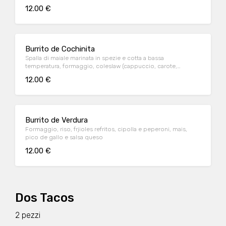
12.00 €
Burrito de Cochinita
Spalla di maiale marinata in spezie e cotta a bassa
temperatura, formaggio, coleslaw (cappuccio, carote,
dressing) e salsa BBQ
12.00 €
Burrito de Verdura
Formaggio, riso, frjioles refritos, cipolla e peperoni, mais,
pico de gallo e salsa queso
12.00 €
Dos Tacos
2 pezzi