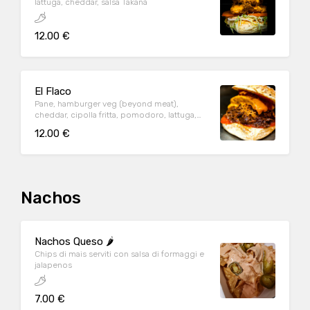
lattuga, cheddar, salsa Takanà
12.00 €
El Flaco
Pane, hamburger veg (beyond meat),
cheddar, cipolla fritta, pomodoro, lattuga,
salsa ranch
12.00 €
Nachos
Nachos Queso 🌶️
Chips di mais serviti con salsa di formaggi e
jalapenos
7.00 €