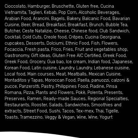
Cioccolato
,
Hamburger
,
Bruschette
,
Gluten free
,
Cucina
Vietnamita
,
Taglieri
,
Kebab
,
Pop Corn
,
Alcoholic Beverages
,
Arabian Food
,
Arancini
,
Bagels
,
Bakery
,
Balcanic Food
,
Bavarian
Cuisine
,
Beer
,
Bread
,
Breakfast
,
Breakfast
,
Brunch
,
Bubble Tea
,
Butcher
,
Ceste Natalizie
,
Cheese
,
Chinese food
,
Club Sandwich
,
Cocktail
,
Cold Cuts
,
Creole food
,
Crêpes
,
Cucina Georgiana
,
cupcakes
,
Desserts
,
Dolciumi
,
Ethnic Food
,
Fish
,
Flowers
,
Focaccia
,
Fresh pasta
,
Frico
,
Fries
,
Fruit and vegetables shop
,
Gastronomy
,
Gift ideas
,
Gluten Free AIC Certified
,
Greek Food
,
Greek Food
,
Grocery
,
Gua bao
,
Ice cream
,
Indian food
,
Japanese
,
Korean Food
,
Latin cuisine
,
Laundry
,
Laundry
,
Lebanese cuisine
,
Local food
,
Main courses
,
Meat
,
Meatballs
,
Mexican Cuisine
,
Montaditos y Tapas
,
Moroccan Food
,
Paella
,
panuozzi, calzoni &
pucce
,
Panzerotti
,
Pastry
,
Philippines Food
,
Piadine
,
Pinsa
Romana
,
Pizza
,
Plants and Flowers
,
Pokè
,
Polenta
,
Presents
,
Preserves
,
Ramen
,
Ready-made Sauces
,
Regional Specialties
,
Restaurants
,
Rooster
,
Salads
,
Sandwiches
,
Smoothies and
extracts
,
Street Food
,
Sushi
,
Tacos
,
Tex-mex
,
Thai
,
Tigelle
,
Toasts
,
Tramezzino
,
Veggy & Vegan
,
Wine
,
Wine
,
Yogurt