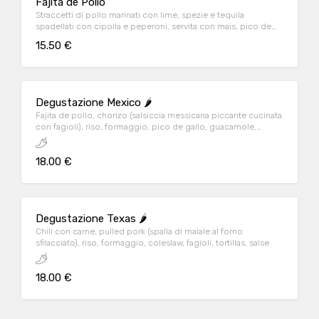
Fajita de Pollo
Straccetti di pollo marinati con lime, spezie e tequila
spadellati con cipolla e peperoni, servita con mais, pico de
gallo, guacamole e tortillas
15.50 €
Degustazione Mexico 🌶️
Fajita de pollo, chorizo (salsiccia messicana piccante cucinata
con fagioli), riso, formaggio, pico de gallo, guacamole,
tortillas, salse
18.00 €
Degustazione Texas 🌶️
Chili con carne, pulled pork (spalla di maiale al forno
sfilacciato), riso, formaggio, coleslaw, fagioli, tortillas, salse
18.00 €