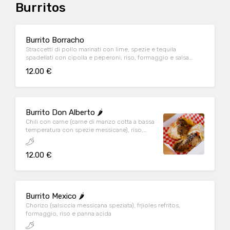
Burritos
Burrito Borracho
Straccetti di pollo marinati con lime, spezie e tequila
spadellati con cipolla e peperoni, riso, formaggio e salsa
ranch
12.00 €
Burrito Don Alberto 🌶️
Chili con carne (carne di manzo cotta a bassa
temperatura con spezie messicane), riso,
fagioli, formaggio, cipolla tritata e peperoni
12.00 €
Burrito Mexico 🌶️
Chorizo (salsiccia messicana speziata), frjioles refritos,
formaggio, riso e panna acida