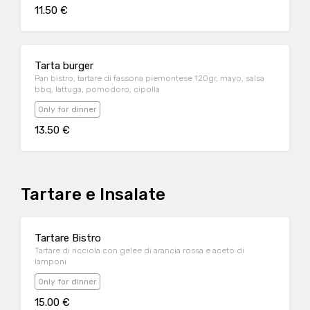
11.50 €
Tarta burger
Pan bistro, tartare di fassona piemontese 120gr, mayo, salsa
bbq, lattuga, pomodoro, cipolla
Only for dinner
13.50 €
Tartare e Insalate
Tartare Bistro
Tartare di ricciola con gelee di arancia rossa e aceto di
lamponi
Only for dinner
15.00 €