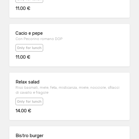
11.00 €
Cacio e pepe
Con Pecorino romano DOP
Only for lunch
11.00 €
Relax salad
Riso basmati, mele, feta, misticanza, miele, nocciole, sfilacci
di cavallo e fragole
Only for lunch
14.00 €
Bistro burger