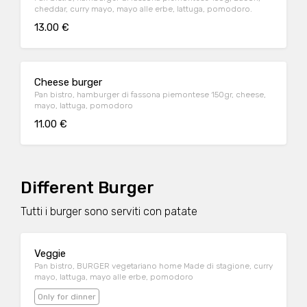
cheddar, curry mayo, mayo alle erbe, lattuga, pomodoro.
13.00 €
Cheese burger
Pan bistro, hamburger di fassona piemontese 150gr, cheese,
mayo, lattuga, pomodoro
11.00 €
Different Burger
Tutti i burger sono serviti con patate
Veggie
Pan bistro, BURGER vegetariano home Made di stagione, curry
mayo, lattuga, mayo alle erbe, pomodoro
Only for dinner