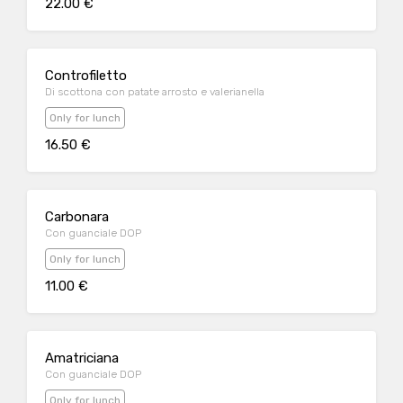
22.00 €
Controfiletto
Di scottona con patate arrosto e valerianella
Only for lunch
16.50 €
Carbonara
Con guanciale DOP
Only for lunch
11.00 €
Amatriciana
Con guanciale DOP
Only for lunch