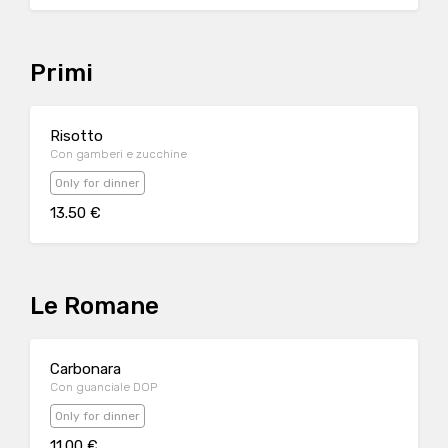
Primi
Risotto
Con gamberi e zucchine
Only for dinner
13.50 €
Le Romane
Carbonara
Con guanciale DOP
Only for dinner
11.00 €