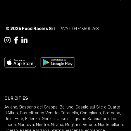
© 2026 Food Racers Srl
- P.IVA IT04743500268
OUR CITIES
Aviano
,
Bassano del Grappa
,
Belluno
,
Casale sul Sile e Quarto
d'Altino
,
Castelfranco Veneto
,
Cittadella
,
Conegliano
,
Cremona
,
Dolo
,
Este
,
Fidenza
,
Gorizia
,
Jesolo
,
Lignano Sabbiadoro
,
Lodi
,
Lucca
,
Mantova
,
Mestre
,
Mirano
,
Mogliano Veneto
,
Montebelluna
,
Oderzo
,
Paese e Istrana
,
Parma
,
Piacenza
,
Pordenone
,