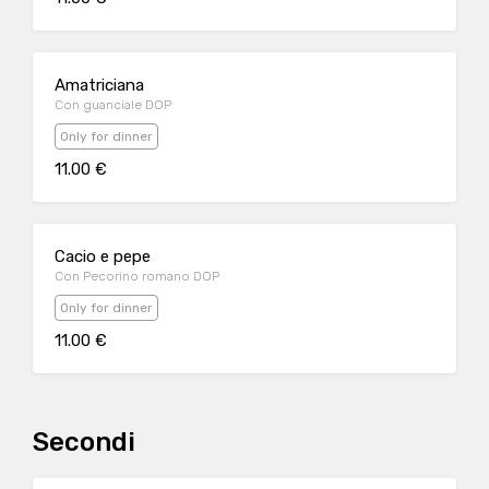
Amatriciana
Con guanciale DOP
Only for dinner
11.00 €
Cacio e pepe
Con Pecorino romano DOP
Only for dinner
11.00 €
Secondi