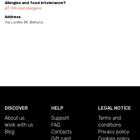
Allergies and food intolerance?
Info and allergens
Address
Via Loreto 34, Belluno
DISCOVER
HELP
LEGAL NOTICE
About us
Support
Terms and
Work with us
FAQ
conditions
Blog
Contacts
Privacy policy
Gift card
Cookies policy