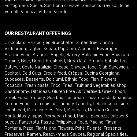
Portogruaro
,
Sacile
,
San Donà di Piave
,
Sassuolo
,
Treviso
,
Udine
,
Vercelli
,
Vicenza
,
Vittorio Veneto
OUR RESTAURANT OFFERINGS
Cioccolato
,
Hamburger
,
Bruschette
,
Gluten free
,
Cucina
Vietnamita
,
Taglieri
,
Kebab
,
Pop Corn
,
Alcoholic Beverages
,
Arabian Food
,
Arancini
,
Bagels
,
Bakery
,
Balcanic Food
,
Bavarian
Cuisine
,
Beer
,
Bread
,
Breakfast
,
Breakfast
,
Brunch
,
Bubble Tea
,
Butcher
,
Ceste Natalizie
,
Cheese
,
Chinese food
,
Club Sandwich
,
Cocktail
,
Cold Cuts
,
Creole food
,
Crêpes
,
Cucina Georgiana
,
cupcakes
,
Desserts
,
Dolciumi
,
Ethnic Food
,
Fish
,
Flowers
,
Focaccia
,
Fresh pasta
,
Frico
,
Fries
,
Fruit and vegetables shop
,
Gastronomy
,
Gift ideas
,
Gluten Free AIC Certified
,
Greek Food
,
Greek Food
,
Grocery
,
Gua bao
,
Ice cream
,
Indian food
,
Japanese
,
Korean Food
,
Latin cuisine
,
Laundry
,
Laundry
,
Lebanese cuisine
,
Local food
,
Main courses
,
Meat
,
Meatballs
,
Mexican Cuisine
,
Montaditos y Tapas
,
Moroccan Food
,
Paella
,
panuozzi, calzoni &
pucce
,
Panzerotti
,
Pastry
,
Philippines Food
,
Piadine
,
Pinsa
Romana
,
Pizza
,
Plants and Flowers
,
Pokè
,
Polenta
,
Presents
,
Preserves
,
Ramen
,
Ready-made Sauces
,
Regional Specialties
,