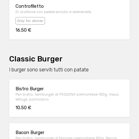
Controfiletto
Di scottona con patate arrosto e valerianella
Only for dinner
16.50 €
Classic Burger
I burger sono serviti tutti con patate
Bistro Burger
Pan bistro, hamburger di FASSONA piemontese 150g, mayo,
lattuga, pomodoro
10.50 €
Bacon Burger
Pan bistro, hamburger di fassona piemontese 150g, Bacon,