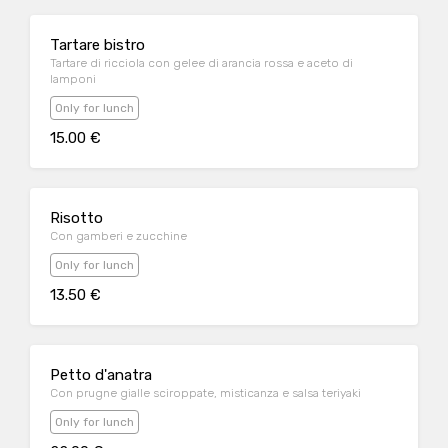
Tartare bistro
Tartare di ricciola con gelee di arancia rossa e aceto di
lamponi
Only for lunch
15.00 €
Risotto
Con gamberi e zucchine
Only for lunch
13.50 €
Petto d'anatra
Con prugne gialle sciroppate, misticanza e salsa teriyaki
Only for lunch