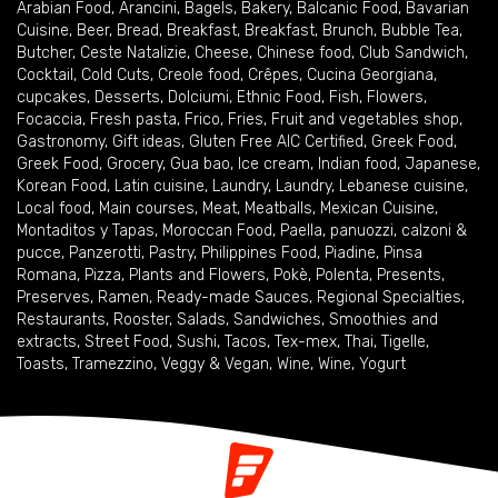
Arabian Food
,
Arancini
,
Bagels
,
Bakery
,
Balcanic Food
,
Bavarian
Cuisine
,
Beer
,
Bread
,
Breakfast
,
Breakfast
,
Brunch
,
Bubble Tea
,
Butcher
,
Ceste Natalizie
,
Cheese
,
Chinese food
,
Club Sandwich
,
Cocktail
,
Cold Cuts
,
Creole food
,
Crêpes
,
Cucina Georgiana
,
cupcakes
,
Desserts
,
Dolciumi
,
Ethnic Food
,
Fish
,
Flowers
,
Focaccia
,
Fresh pasta
,
Frico
,
Fries
,
Fruit and vegetables shop
,
Gastronomy
,
Gift ideas
,
Gluten Free AIC Certified
,
Greek Food
,
Greek Food
,
Grocery
,
Gua bao
,
Ice cream
,
Indian food
,
Japanese
,
Korean Food
,
Latin cuisine
,
Laundry
,
Laundry
,
Lebanese cuisine
,
Local food
,
Main courses
,
Meat
,
Meatballs
,
Mexican Cuisine
,
Montaditos y Tapas
,
Moroccan Food
,
Paella
,
panuozzi, calzoni &
pucce
,
Panzerotti
,
Pastry
,
Philippines Food
,
Piadine
,
Pinsa
Romana
,
Pizza
,
Plants and Flowers
,
Pokè
,
Polenta
,
Presents
,
Preserves
,
Ramen
,
Ready-made Sauces
,
Regional Specialties
,
Restaurants
,
Rooster
,
Salads
,
Sandwiches
,
Smoothies and
extracts
,
Street Food
,
Sushi
,
Tacos
,
Tex-mex
,
Thai
,
Tigelle
,
Toasts
,
Tramezzino
,
Veggy & Vegan
,
Wine
,
Wine
,
Yogurt