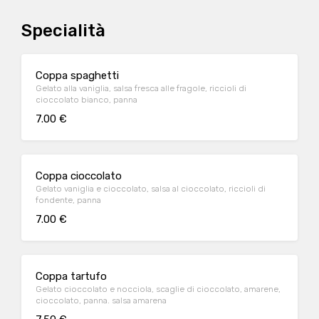
Specialità
Coppa spaghetti
Gelato alla vaniglia, salsa fresca alle fragole, riccioli di
cioccolato bianco, panna
7.00 €
Coppa cioccolato
Gelato vaniglia e cioccolato, salsa al cioccolato, riccioli di
fondente, panna
7.00 €
Coppa tartufo
Gelato cioccolato e nocciola, scaglie di cioccolato, amarene,
cioccolato, panna. salsa amarena