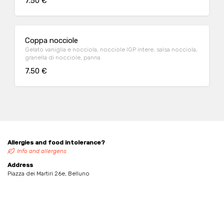
7.50 €
Coppa nocciole
Gelato vaniglia e nocciola, nocciole IGP intere, salsa nocciola,
granella di nocciole, panna
7.50 €
Allergies and food intolerance?
Info and allergens
Address
Piazza dei Martiri 26e, Belluno