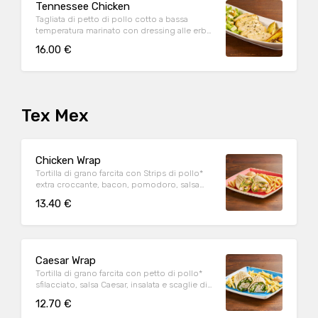
Tennessee Chicken
Tagliata di petto di pollo cotto a bassa
temperatura marinato con dressing alle erbe,
mix di pepi, con contorno di caesar salad e
16.00 €
patate al forno
Tex Mex
Chicken Wrap
Tortilla di grano farcita con Strips di pollo*
extra croccante, bacon, pomodoro, salsa
cheddar, insalata, salsa Special servite con
13.40 €
patate* Fries e salsa OWW
Caesar Wrap
Tortilla di grano farcita con petto di pollo*
sfilacciato, salsa Caesar, insalata e scaglie di
Parmigiano Reggiano DOP, servita con
12.70 €
patate* Fries e salsa OWW