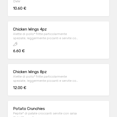
OWW
10.60 €
Chicken Wings 4pz
Alette di pollo* fritte particolarmente
speziate, leggermente piccanti e servite con
salsa OWW
6.60 €
Chicken Wings 8pz
Alette di pollo* fritte particolarmente
speziate, leggermente piccanti e servite con
salsa OWW
12.00 €
Potato Crunchies
Pepite* di patate croccanti servite con salsa