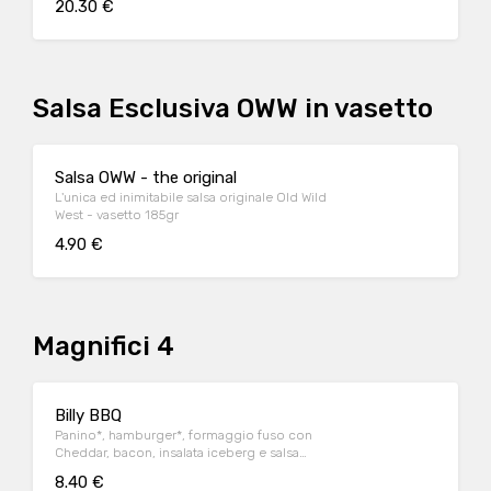
20.30 €
Salsa Esclusiva OWW in vasetto
Salsa OWW - the original
L'unica ed inimitabile salsa originale Old Wild
West - vasetto 185gr
4.90 €
Magnifici 4
Billy BBQ
Panino*, hamburger*, formaggio fuso con
Cheddar, bacon, insalata iceberg e salsa
Barbecue.
8.40 €