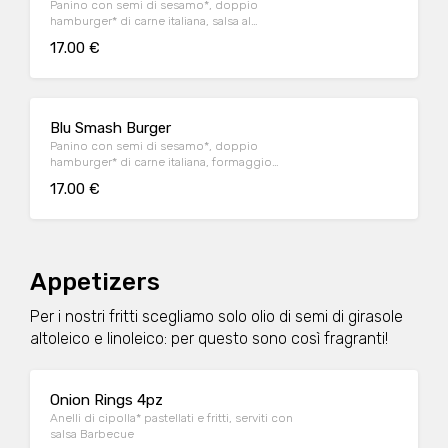
Panino con semi di sesamo*, doppio
hamburger* di carne italiana, salsa al
"Pecorino Romano DOP", guanciale nostrano,
17.00 €
insalata iceberg, salsa maionese senapata
con pomodori secchi, servito con patate*
Fries e salsa OWW.
Blu Smash Burger
Panino con semi di sesamo*, doppio
hamburger* di carne italiana, formaggio
Cheddar affumicato, bacon, salsa smoked,
17.00 €
insalata iceberg, servito con patate* Fries e
salsa OWW.
Appetizers
Per i nostri fritti scegliamo solo olio di semi di girasole
altoleico e linoleico: per questo sono così fragranti!
Onion Rings 4pz
Anelli di cipolla* pastellati e fritti, serviti con
salsa Barbecue