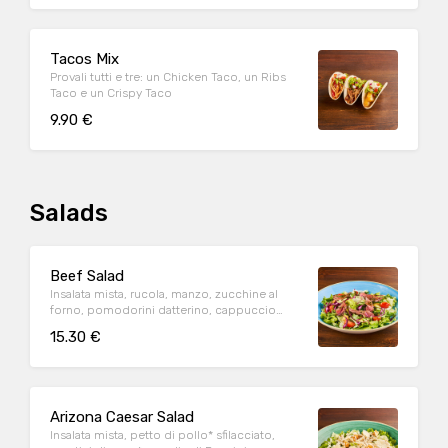
Tacos Mix
Provali tutti e tre: un Chicken Taco, un Ribs
Taco e un Crispy Taco
9.90 €
Salads
Beef Salad
Insalata mista, rucola, manzo, zucchine al
forno, pomodorini datterino, cappuccio
rosso condito e crostini di pane*.
15.30 €
Arizona Caesar Salad
Insalata mista, petto di pollo* sfilacciato,