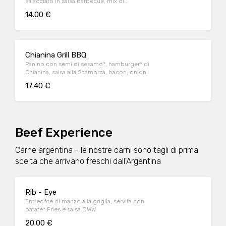
sfilacciato in salsa Barbecue, mix di
formaggi, onion relish, bacon, maionese e
14.00 €
insalata iceberg
Chianina Grill BBQ
Panino con semi di sesamo*, hamburger* di
Chianina, salsa alla Scamorza, bacon, onion
relish, insalata iceberg e salsa Barbecue
17.40 €
Beef Experience
Carne argentina - le nostre carni sono tagli di prima
scelta che arrivano freschi dall'Argentina
Rib - Eye
Entrecôte di manzo alla griglia, servita con
patate* Fries e salsa OWW
20.00 €