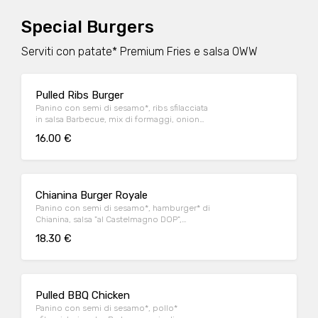
Special Burgers
Serviti con patate* Premium Fries e salsa OWW
Pulled Ribs Burger
Panino con semi di sesamo*, ribs sfilacciata
in salsa Barbecue, mix di formaggi, onion
relish, cappuccio rosso condito e insalata
16.00 €
iceberg
Chianina Burger Royale
Panino con semi di sesamo*, hamburger* di
Chianina, salsa "al Castelmagno DOP",
guanciale nostrano, cappuccio rosso
18.30 €
condito (con salsa alla senape) e insalata
iceberg
Pulled BBQ Chicken
Panino con semi di sesamo*, pollo*