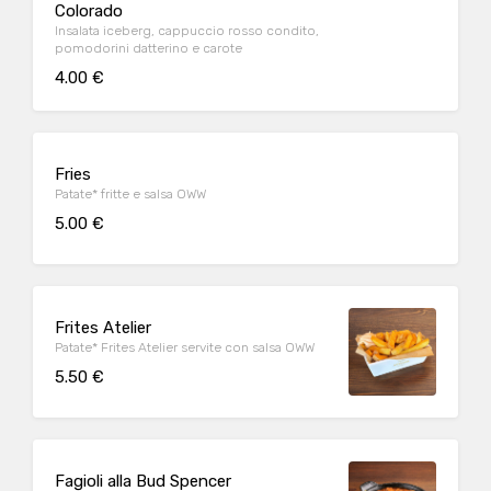
Colorado
Insalata iceberg, cappuccio rosso condito,
pomodorini datterino e carote
4.00 €
Fries
Patate* fritte e salsa OWW
5.00 €
Frites Atelier
Patate* Frites Atelier servite con salsa OWW
5.50 €
Fagioli alla Bud Spencer