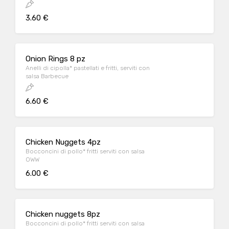
3.60 €
Onion Rings 8 pz
Anelli di cipolla* pastellati e fritti, serviti con
salsa Barbecue
6.60 €
Chicken Nuggets 4pz
Bocconcini di pollo* fritti serviti con salsa
OWW
6.00 €
Chicken nuggets 8pz
Bocconcini di pollo* fritti serviti con salsa