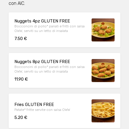
con AIC.
Nuggets 4pz GLUTEN FREE
Bocconcini di pollo* panati e fritti con salsa
OWW, serviti su un letto di insalata
7.50 €
Nuggets 8pz GLUTEN FREE
Bocconcini di pollo* panati e fritti con salsa
OWW, serviti su un letto di insalata
11.90 €
Fries GLUTEN FREE
Patate* fritte servite con salsa OWW
5.20 €