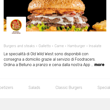
Burgers and steaks
Galletto
Carne
Hamburger
Insalate
Le specialità di Old Wild West sono disponibili con
consegna a domicilio grazie al servizio di Foodracers.
Ordina a Belluno a pranzo e cena dalla nostra App
...
more
Special Burgers
Beef Experience
Le Specia