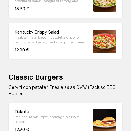
crostini di pane*, scaglie di Parmigiano
Reggiano DOP e salsa Caesar
13.30 €
Kentucky Crispy Salad
Insalata mista, bacon, cotoletta di pollo*
panata, salsa Caesar, nachos e pomodorini
datterino
12.90 €
Classic Burgers
Serviti con patate* Fries e salsa OWW (Escluso BBQ
Burger)
Dakota
Panino*, hamburger*, formaggio fuso e
bacon
12.90 €