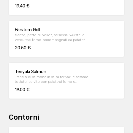
salsa Barbecue
19.40 €
Western Grill
Manzo, petto di pollo*, salsiccia, wurstel e
verdure al forno, accompagnati da patate*
Fries e salsa OWW (per 1 persona)
20.50 €
Teriyaki Salmon
Trancio di salmone in salsa teriyaki e sesamo
tostato, servito con patate al forno e
fagiolini*
19.00 €
Contorni