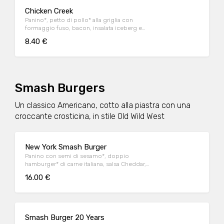
Chicken Creek
Panino*, petto di pollo* alla griglia con
formaggio fuso, bacon, insalata iceberg e
salsa OWW
8.40 €
Smash Burgers
Un classico Americano, cotto alla piastra con una
croccante crosticina, in stile Old Wild West
New York Smash Burger
Panino con semi di sesamo*, doppio
hamburger* di carne italiana, salsa Cheddar,
bacon, pomodoro, salsa OWW, insalata
16.00 €
iceberg e cetriolini, accompagnato da
patate* Fries e salsa OWW.
Smash Burger 20 Years