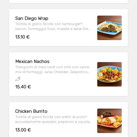
San Diego Wrap
Tortilla di grano farcita con hamburger*,
bacon, formaggio fuso, insalata e salsa OWW,
servita con patate* Fries e salsa OWW
13.10 €
Mexican Nachos
Triangolini di mais caldi con chili con carne,
mix di formaggi, salsa Cheddar, Jalapeños,
pomodoro e prezzemolo fresco, serviti con
mix di salse (Guacamole, Messicana e sauce
15.40 €
Cream)
Chicken Burrito
Tortilla di grano farcita con petto di pollo*
accuratamente speziato, peperoni e cipolla
rossa marinati in salsa Messicana, mix di
13.00 €
formaggi, insalata iceberg, riso basmati,
Jalapeños e panna acida, servita con "Fagioli