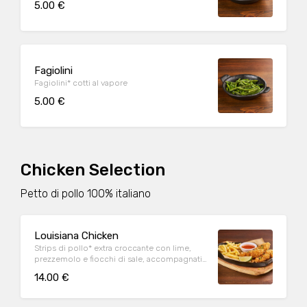
5.00 €
Fagiolini
Fagiolini* cotti al vapore
5.00 €
Chicken Selection
Petto di pollo 100% italiano
Louisiana Chicken
Strips di pollo* extra croccante con lime,
prezzemolo e fiocchi di sale, accompagnati
da patate* Fries e salsa Sweet & chili
14.00 €