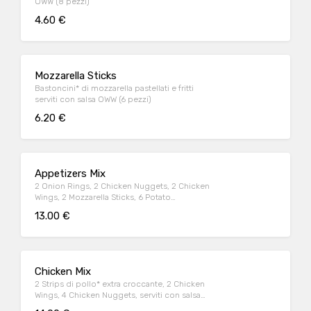
OWW (8 pezzi)
4.60 €
Mozzarella Sticks
Bastoncini* di mozzarella pastellati e fritti
serviti con salsa OWW (6 pezzi)
6.20 €
Appetizers Mix
2 Onion Rings, 2 Chicken Nuggets, 2 Chicken
Wings, 2 Mozzarella Sticks, 6 Potato
Crunchies, serviti con salsa OWW
13.00 €
Chicken Mix
2 Strips di pollo* extra croccante, 2 Chicken
Wings, 4 Chicken Nuggets, serviti con salsa
Sweet & chili