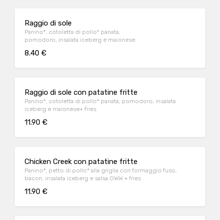
Raggio di sole
Panino*, cotoletta di pollo* panata,
pomodoro, insalata iceberg e maionese.
8.40 €
Raggio di sole con patatine fritte
Panino*, cotoletta di pollo* panata, pomodoro, insalata
iceberg e maionese+ fries
11.90 €
Chicken Creek con patatine fritte
Panino*, petto di pollo* alla griglia con formaggio fuso,
bacon, insalata iceberg e salsa OWW + fries
11.90 €