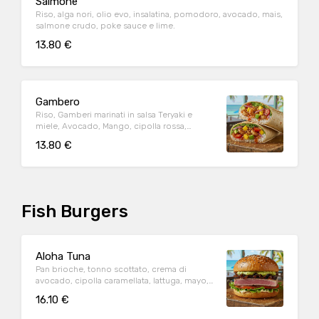
Salmone
Riso, alga nori, olio evo, insalatina, pomodoro, avocado, mais,
salmone crudo, poke sauce e lime.
13.80 €
Gambero
Riso, Gamberi marinati in salsa Teryaki e
miele, Avocado, Mango, cipolla rossa,
pomodorino, Hawaiana agrodolce, Sesamo e
13.80 €
crispy onion
Fish Burgers
Aloha Tuna
Pan brioche, tonno scottato, crema di
avocado, cipolla caramellata, lattuga, mayo,
sesamo
16.10 €