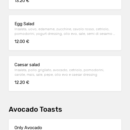
13.20 €
Egg Salad
Insalata, uovo, edamame, zucchine, cavolo rosso, cetriolo,
pomodorini, yogurt dressing, olio evo, sale, semi di sesamo e
mandorle
12.00 €
Caesar salad
Insalata, pollo grigliato, avocado, cetriolo, pomodorini,
carote, mais, sale, pepe, olio evo e caesar dressing
12.20 €
Avocado Toasts
Only Avocado