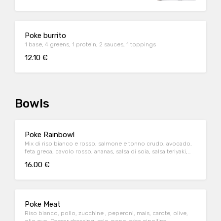
Poke burrito
1 base, 4 greens, 1 protein, 2 sauces, 1 toppings
12.10 €
Bowls
Poke Rainbowl
Mix di riso bianco e rosso, salmone e tonno crudo, avocado,
feta greca, cavolo rosso, ananas, salsa di soia, salsa teriyaki,
semi di sesamo e mandorle
16.00 €
Poke Meat
Riso bianco, pollo, zucchine , peperoni, mais, carote, olive,