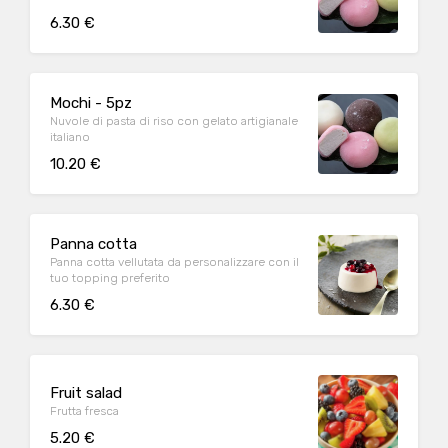
6.30 €
Mochi - 5pz
Nuvole di pasta di riso con gelato artigianale
italiano
10.20 €
Panna cotta
Panna cotta vellutata da personalizzare con il
tuo topping preferito
6.30 €
Fruit salad
Frutta fresca
5.20 €