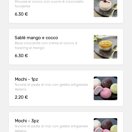
Mousse al cocco con cuore di cioccolato
fondente
6.30 €
Sablè mango e cocco
Base croccante con crema al cocco e
topping al mango
6.30 €
Mochi - 1pz
Nuvole di pasta di riso con gelato artigianale
italiano
2.20 €
Mochi - 3pz
Nuvole di pasta di riso con gelato artigianale
italiano