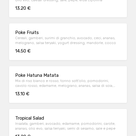
olio evo, Caesar dressing, sale, pepe, erba cipollina
13.20 €
Poke Fruits
Cereali, gamberi, surimi di granchio, avocado, ceci, ananas,
melograno, salsa teryaki, yogurt dressing, mandorle, cocco
14.50 €
Poke Hatuna Matata
Mix di riso bianco e rosso, tonno sott'olio, pomodorini,
cavolo rosso, edamame, melograno, ananas, salsa di soia,
yogurt dressing, semi di sesamo e mandorle
13.10 €
Tropical Salad
Insalata, gamberi, avocado, edamame, pomodorini, carote,
ananas, olio evo, salsa teriyaki, semi di sesamo, sale e pepe