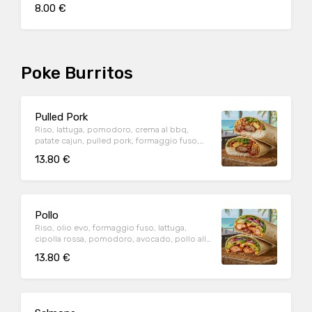
8.00 €
Poke Burritos
Pulled Pork
Riso, lattuga, pomodoro, crema al bbq,
patate cajun, pulled pork, formaggio fuso,
crispy onion.
13.80 €
Pollo
Riso, olio evo, formaggio fuso, lattuga,
cipolla rossa, pomodoro, avocado, pollo alla
paprika, bacon, chilly spicy.
13.80 €