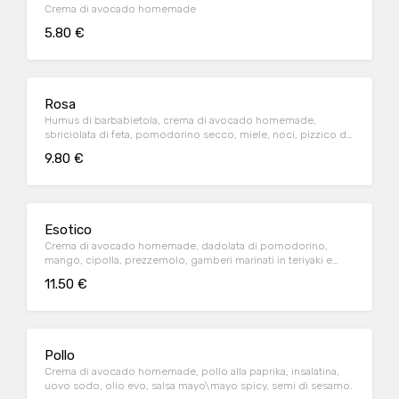
Crema di avocado homemade
5.80 €
Rosa
Humus di barbabietola, crema di avocado homemade,
sbriciolata di feta, pomodorino secco, miele, noci, pizzico di
pepe nero.
9.80 €
Esotico
Crema di avocado homemade, dadolata di pomodorino,
mango, cipolla, prezzemolo, gamberi marinati in teriyaki e
miele, olio evo, peperoncino frantumato, aceto balsamico
11.50 €
Pollo
Crema di avocado homemade, pollo alla paprika, insalatina,
uovo sodo, olio evo, salsa mayo\mayo spicy, semi di sesamo.