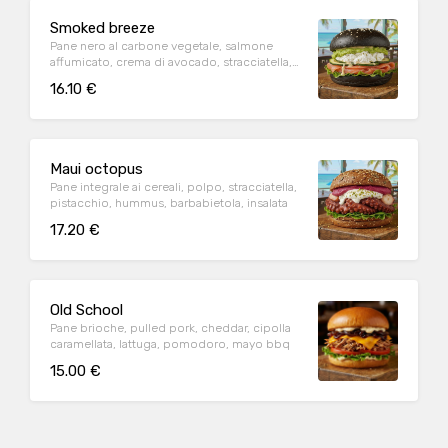
Smoked breeze
Pane nero al carbone vegetale, salmone
affumicato, crema di avocado, stracciatella,
zucchine grigliate, salsa poke, sesamo
16.10 €
Maui octopus
Pane integrale ai cereali, polpo, stracciatella,
pistacchio, hummus, barbabietola, insalata
17.20 €
Old School
Pane brioche, pulled pork, cheddar, cipolla
caramellata, lattuga, pomodoro, mayo bbq
15.00 €