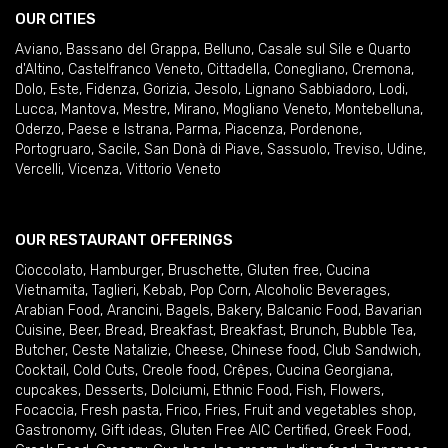
OUR CITIES
Aviano
,
Bassano del Grappa
,
Belluno
,
Casale sul Sile e Quarto
d'Altino
,
Castelfranco Veneto
,
Cittadella
,
Conegliano
,
Cremona
,
Dolo
,
Este
,
Fidenza
,
Gorizia
,
Jesolo
,
Lignano Sabbiadoro
,
Lodi
,
Lucca
,
Mantova
,
Mestre
,
Mirano
,
Mogliano Veneto
,
Montebelluna
,
Oderzo
,
Paese e Istrana
,
Parma
,
Piacenza
,
Pordenone
,
Portogruaro
,
Sacile
,
San Donà di Piave
,
Sassuolo
,
Treviso
,
Udine
,
Vercelli
,
Vicenza
,
Vittorio Veneto
OUR RESTAURANT OFFERINGS
Cioccolato
,
Hamburger
,
Bruschette
,
Gluten free
,
Cucina
Vietnamita
,
Taglieri
,
Kebab
,
Pop Corn
,
Alcoholic Beverages
,
Arabian Food
,
Arancini
,
Bagels
,
Bakery
,
Balcanic Food
,
Bavarian
Cuisine
,
Beer
,
Bread
,
Breakfast
,
Breakfast
,
Brunch
,
Bubble Tea
,
Butcher
,
Ceste Natalizie
,
Cheese
,
Chinese food
,
Club Sandwich
,
Cocktail
,
Cold Cuts
,
Creole food
,
Crêpes
,
Cucina Georgiana
,
cupcakes
,
Desserts
,
Dolciumi
,
Ethnic Food
,
Fish
,
Flowers
,
Focaccia
,
Fresh pasta
,
Frico
,
Fries
,
Fruit and vegetables shop
,
Gastronomy
,
Gift ideas
,
Gluten Free AIC Certified
,
Greek Food
,