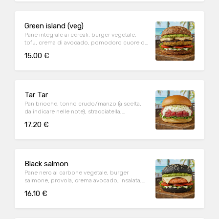
Green island (veg)
Pane integrale ai cereali, burger vegetale,
tofu, crema di avocado, pomodoro cuore di
bue e mayo vegana
15.00 €
Tar Tar
Pan brioche, tonno crudo/manzo (a scelta,
da indicare nelle note), stracciatella,
pistacchio, insalata, olio
17.20 €
Black salmon
Pane nero al carbone vegetale, burger
salmone, provola, crema avocado, insalata,
pomodoro, mayo
16.10 €