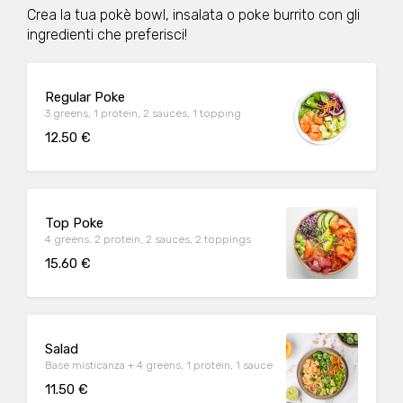
Crea la tua pokè bowl, insalata o poke burrito con gli
ingredienti che preferisci!
Regular Poke
3 greens, 1 protein, 2 sauces, 1 topping
12.50 €
Top Poke
4 greens. 2 protein, 2 sauces, 2 toppings
15.60 €
Salad
Base misticanza + 4 greens, 1 protein, 1 sauce
11.50 €