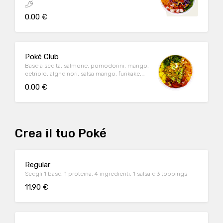
peperoncino, uova di pesce, cipolla fritta
0.00 €
Poké Club
Base a scelta, salmone, pomodorini, mango,
cetriolo, alghe nori, salsa mango, furikake,
cipollotti, cipolle fritte
0.00 €
Crea il tuo Poké
Regular
Scegli 1 base, 1 proteina, 4 ingredienti, 1 salsa e 3 toppings
11.90 €