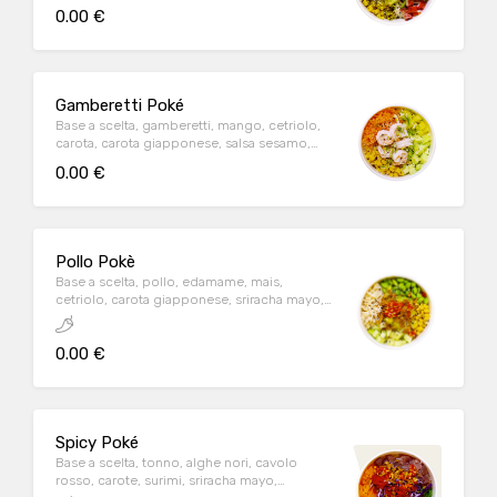
furikake, sesamo, cipollotti
0.00 €
Gamberetti Poké
Base a scelta, gamberetti, mango, cetriolo,
carota, carota giapponese, salsa sesamo,
cipollotti, cocco, sesamo
0.00 €
Pollo Pokè
Base a scelta, pollo, edamame, mais,
cetriolo, carota giapponese, sriracha mayo,
peperoncino, cipolla fritta, sesamo
0.00 €
Spicy Poké
Base a scelta, tonno, alghe nori, cavolo
rosso, carote, surimi, sriracha mayo,