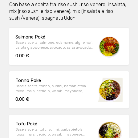
Con base a scelta tra: riso sushi, riso venere, insalata,
mix (riso sushi e riso venere), mix (insalata e riso
sushi/venere), spaghetti Udon
Salmone Poké
Base a scelta, salmone, edamame, alghe nori,
carota giapponese, avocado, salsa avocado,
furikake, uova di pesce, cipolla fritta
0.00 €
Tonno Poké
Base a scelta, tonno, surimi, barbabietola
rossa, mais, cetriolo, wasabi mayonese,
furikake, sesamo, cipollotti
0.00 €
Tofu Poké
Base a scelta, tofu, surimi, barbabietola
rossa, mais, cetriolo, wasabi mayonese,