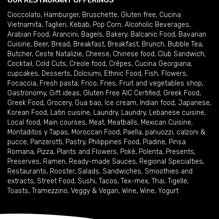
OUR RESTAURANT OFFERINGS
Cioccolato
,
Hamburger
,
Bruschette
,
Gluten free
,
Cucina
Vietnamita
,
Taglieri
,
Kebab
,
Pop Corn
,
Alcoholic Beverages
,
Arabian Food
,
Arancini
,
Bagels
,
Bakery
,
Balcanic Food
,
Bavarian
Cuisine
,
Beer
,
Bread
,
Breakfast
,
Breakfast
,
Brunch
,
Bubble Tea
,
Butcher
,
Ceste Natalizie
,
Cheese
,
Chinese food
,
Club Sandwich
,
Cocktail
,
Cold Cuts
,
Creole food
,
Crêpes
,
Cucina Georgiana
,
cupcakes
,
Desserts
,
Dolciumi
,
Ethnic Food
,
Fish
,
Flowers
,
Focaccia
,
Fresh pasta
,
Frico
,
Fries
,
Fruit and vegetables shop
,
Gastronomy
,
Gift ideas
,
Gluten Free AIC Certified
,
Greek Food
,
Greek Food
,
Grocery
,
Gua bao
,
Ice cream
,
Indian food
,
Japanese
,
Korean Food
,
Latin cuisine
,
Laundry
,
Laundry
,
Lebanese cuisine
,
Local food
,
Main courses
,
Meat
,
Meatballs
,
Mexican Cuisine
,
Montaditos y Tapas
,
Moroccan Food
,
Paella
,
panuozzi, calzoni &
pucce
,
Panzerotti
,
Pastry
,
Philippines Food
,
Piadine
,
Pinsa
Romana
,
Pizza
,
Plants and Flowers
,
Pokè
,
Polenta
,
Presents
,
Preserves
,
Ramen
,
Ready-made Sauces
,
Regional Specialties
,
Restaurants
,
Rooster
,
Salads
,
Sandwiches
,
Smoothies and
extracts
,
Street Food
,
Sushi
,
Tacos
,
Tex-mex
,
Thai
,
Tigelle
,
Toasts
,
Tramezzino
,
Veggy & Vegan
,
Wine
,
Wine
,
Yogurt