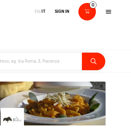
0
EN/
IT
SIGN IN