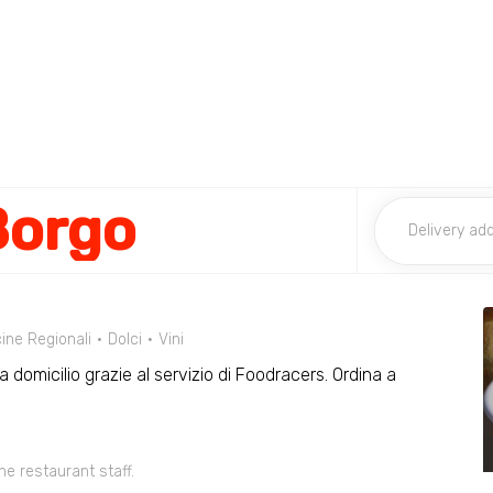
Borgo
ine Regionali
Dolci
Vini
a domicilio grazie al servizio di Foodracers. Ordina a
he restaurant staff.