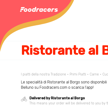
Ristorante al 
I piatti della nostra Tradizione
Primi Piatti
Carne
Cuc
Le specialità di Ristorante al Borgo sono disponibili 
Belluno su Foodracers.com o scarica l'app!
Delivered by Ristorante al Borgo
This means your order will be delivered to you by t