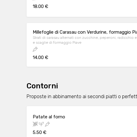
18.00 €
Millefoglie di Carasau con Verdurine, formaggio Pi
Strati di carasau alternati con zucchine, peperoni, radicchio
e scaglie di formaggio Piave
14.00 €
Contorni
Proposte in abbinamento ai secondi piatti o perfett
Patate al forno
5.50 €