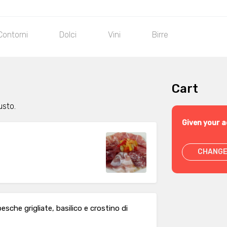
Contorni
Dolci
Vini
Birre
Cart
usto.
Given your a
CHANGE
sche grigliate, basilico e crostino di