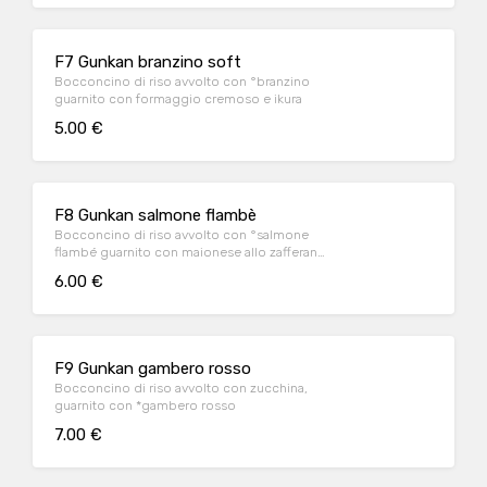
F7 Gunkan branzino soft
Bocconcino di riso avvolto con °branzino
guarnito con formaggio cremoso e ikura
5.00 €
F8 Gunkan salmone flambè
Bocconcino di riso avvolto con °salmone
flambé guarnito con maionese allo zafferano
e tartufo nero
6.00 €
F9 Gunkan gambero rosso
Bocconcino di riso avvolto con zucchina,
guarnito con *gambero rosso
7.00 €