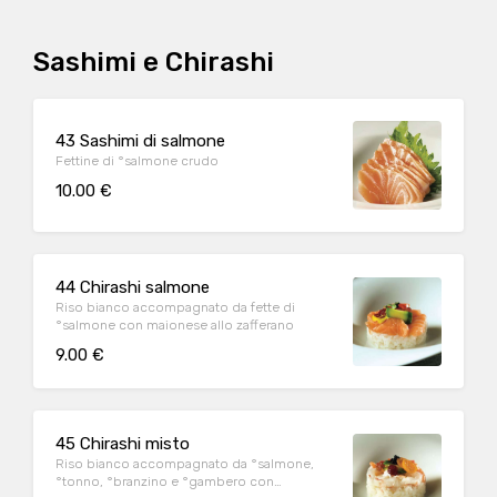
Sashimi e Chirashi
43 Sashimi di salmone
Fettine di °salmone crudo
10.00 €
44 Chirashi salmone
Riso bianco accompagnato da fette di
°salmone con maionese allo zafferano
9.00 €
45 Chirashi misto
Riso bianco accompagnato da °salmone,
°tonno, °branzino e °gambero con