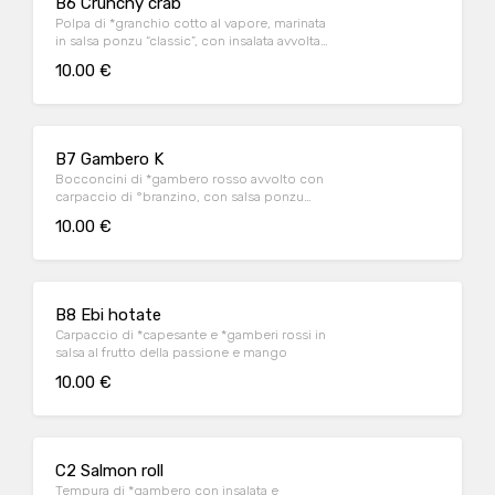
B6 Crunchy crab
Polpa di *granchio cotto al vapore, marinata
in salsa ponzu “classic”, con insalata avvolta
con sfoglia di barbabietola croccante
10.00 €
B7 Gambero K
Bocconcini di *gambero rosso avvolto con
carpaccio di °branzino, con salsa ponzu
tartufata
10.00 €
B8 Ebi hotate
Carpaccio di *capesante e *gamberi rossi in
salsa al frutto della passione e mango
10.00 €
C2 Salmon roll
Tempura di *gambero con insalata e