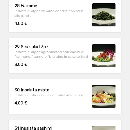
28 Wakame
Insalata di alghe wakame condita con salsa
alle carote
4.00 €
29 Sea salad 3pz
Insalata di alghe agropiccanti con dadini di
°salmone, °tonno e °branzino in salsa teriyaki
8.00 €
30 Insalata mista
Insalata mista condita con salsa alle carote
4.00 €
31 Insalata sashimi