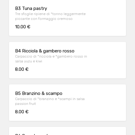
B3 Tuna pastry
Tre sfoglie ripiene di °tonno leggermente
piccante con formaggio cremoso
10.00 €
B4 Ricciola & gambero rosso
Carpaccio di °ricciola e *gambero rosso in
salsa yuzu e kiwi
8.00 €
B5 Branzino & scampo
Carpaccio di °branzino e *scampi in salsa
passion fruit
8.00 €