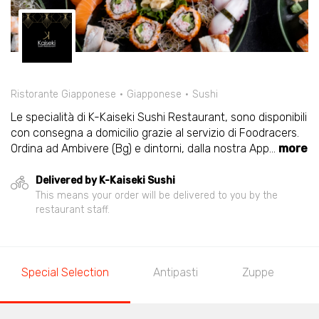
Ristorante Giapponese
Giapponese
Sushi
Le specialità di K-Kaiseki Sushi Restaurant, sono disponibili
con consegna a domicilio grazie al servizio di Foodracers.
Ordina ad Ambivere (Bg) e dintorni, dalla nostra App
...
more
Delivered by K-Kaiseki Sushi
This means your order will be delivered to you by the
restaurant staff.
Special Selection
Antipasti
Zuppe