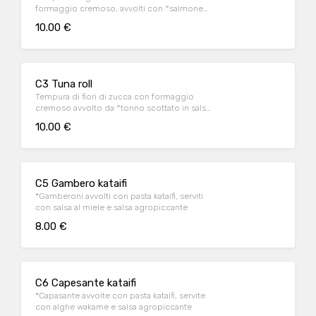
formaggio cremoso, avvolti con °salmone
scottato in salsa teriyaki e salsa alla banana
10.00 €
C3 Tuna roll
Tempura di fiori di zucca con formaggio
cremoso avvolto da °tonno scottato in salsa
teriyaki e salsa alla banana
10.00 €
C5 Gambero kataifi
*Gamberoni avvolti con pasta kataifi, serviti
con salsa al miele e salsa agropiccante
8.00 €
C6 Capesante kataifi
*Capasante avvolte con pasta kataifi, servite
con alghe wakame e salsa agropiccante