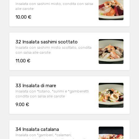
Insalata con sashimi misto, condita con salsa
alle carote
10.00 €
32 Insalata sashimi scottato
Insalata con sashimi misto scottato, condita
con salsa alle carote
11.00 €
33 Insalata di mare
Insalata con *totano, *surimi e *gamberetti
condita con salsa alle carote
9.00 €
34 Insalata catalana
Insalata con *gamberi, *calamari,