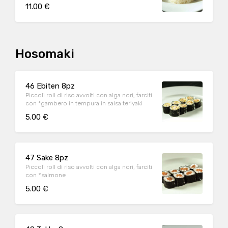
maionese allo zafferano
11.00 €
Hosomaki
46 Ebiten 8pz
Piccoli roll di riso avvolti con alga nori, farciti
con *gambero in tempura in salsa teriyaki
5.00 €
47 Sake 8pz
Piccoli roll di riso avvolti con alga nori, farciti
con °salmone
5.00 €