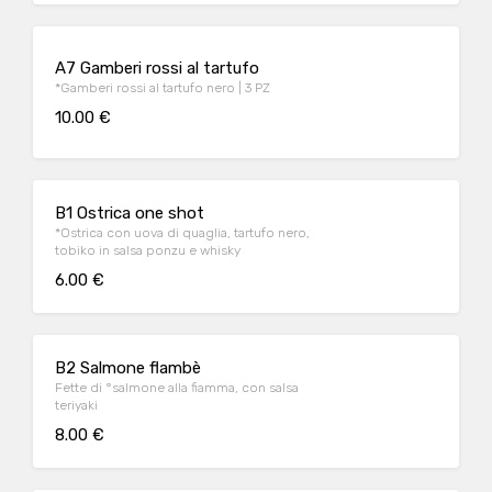
A7 Gamberi rossi al tartufo
*Gamberi rossi al tartufo nero | 3 PZ
10.00 €
B1 Ostrica one shot
*Ostrica con uova di quaglia, tartufo nero,
tobiko in salsa ponzu e whisky
6.00 €
B2 Salmone flambè
Fette di °salmone alla fiamma, con salsa
teriyaki
8.00 €