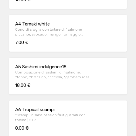
A4 Temaki white
Cono di sfoglia con tartare di °salmone
piccante, avocado, mango, formaggio
cremoso e tobiko
7.00 €
A5 Sashimi indulgence18
Composizione di sashimi di °salmone,
°tonno, °branzino, °ricciola, *gambero rosso
e *scampi
18.00 €
A6 Tropical scampi
*Scampi in salsa passion fruit guarniti con
tobiko | 2 PZ
8.00 €