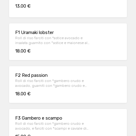
13.00 €
F1 Uramaki lobster
Roll di riso farciti con *astice avocado e
insalata guarnito con °astice e maionese al
miso flambé
18.00 €
F2 Red passion
Roll di riso farciti con *gambero crudo e
avocado, guarniti con *gambero crudo e
*gambero rosso
18.00 €
F3 Gambero e scampo
Roll di riso farciti con *gambero crudo e
avocado, e farciti con *scampi e caviale di
salmone in salsa passion fruit