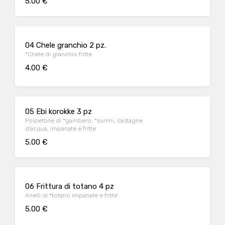
5.00 €
04 Chele granchio 2 pz.
*Chele di granchio fritte
4.00 €
05 Ebi korokke 3 pz
Polpettine di *gambero, *surimi, castagne
d’acqua, impanate e fritte
5.00 €
06 Frittura di totano 4 pz
Anelli di *totano impanate e fritte
5.00 €