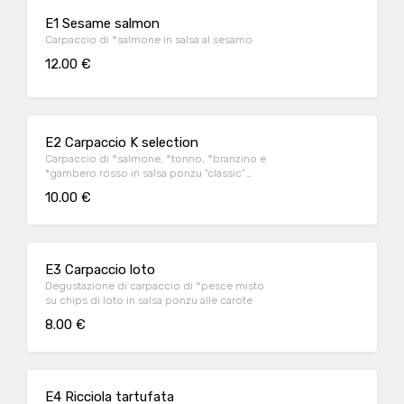
E1 Sesame salmon
Carpaccio di °salmone in salsa al sesamo
12.00 €
E2 Carpaccio K selection
Carpaccio di °salmone, °tonno, °branzino e
*gambero rosso in salsa ponzu “classic”
accompagnato da kizami di wasabi
10.00 €
E3 Carpaccio loto
Degustazione di carpaccio di °pesce misto
su chips di loto in salsa ponzu alle carote
8.00 €
E4 Ricciola tartufata