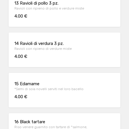
13 Ravioli di pollo 3 pz.
Ravioli con ripieno di pollo e verdure miste
4.00 €
14 Ravioli di verdura 3 pz.
Ravioli con ripieno di verdure miste
4.00 €
15 Edamame
*Semi di soia novelli serviti nel loro bacello
4.00 €
16 Black tartare
Riso venere guarnito con tartare di °salmone,