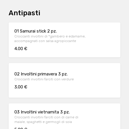
Antipasti
01 Samurai stick 2 pz.
Croccanti involtini di *gambero e edamame,
accompagnati con salsa agropiccante
4.00 €
02 Involtini primavera 3 pz.
Croccanti involtini farciti con verdure
3.00 €
03 Involtini vietnamita 3 pz.
Croccanti involtini farciti con di carne di
maiale, spaghetti e germogli di soia