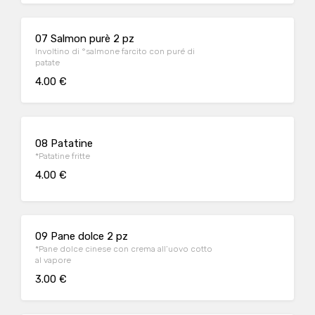
07 Salmon purè 2 pz
Involtino di °salmone farcito con puré di
patate
4.00 €
08 Patatine
*Patatine fritte
4.00 €
09 Pane dolce 2 pz
*Pane dolce cinese con crema all’uovo cotto
al vapore
3.00 €