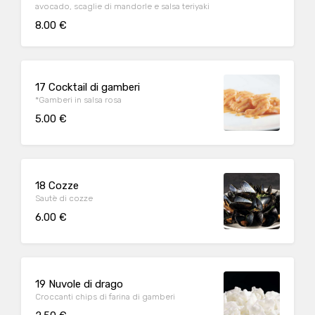
avocado, scaglie di mandorle e salsa teriyaki
8.00 €
17 Cocktail di gamberi
*Gamberi in salsa rosa
5.00 €
18 Cozze
Sautè di cozze
6.00 €
19 Nuvole di drago
Croccanti chips di farina di gamberi