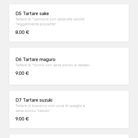
D5 Tartare sake
Tartare di °salmone con salsa alle carote
“leggermente piccante”
8.00 €
D6 Tartare maguro
Tartare di °tonno con salsa ponzu al wasabi
9.00 €
D7 Tartare suzuki
Tartare di branzino con uova di quaglia e
salsa ponzu “classic”
9.00 €