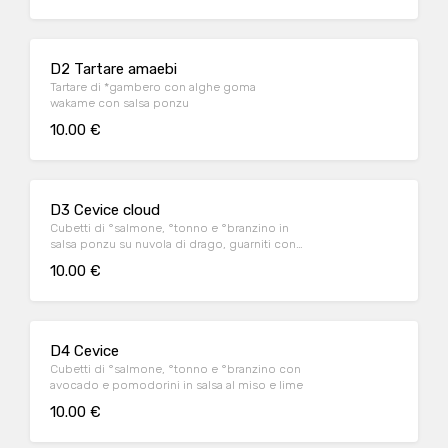
D2 Tartare amaebi
Tartare di *gambero con alghe goma
wakame con salsa ponzu
10.00 €
D3 Cevice cloud
Cubetti di °salmone, °tonno e °branzino in
salsa ponzu su nuvola di drago, guarniti con
pistacchio e tobiko
10.00 €
D4 Cevice
Cubetti di °salmone, °tonno e °branzino con
avocado e pomodorini in salsa al miso e lime
10.00 €