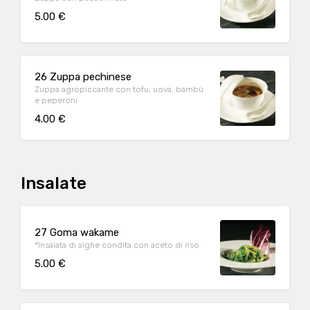
5.00 €
26 Zuppa pechinese
Zuppa agropiccante con tofu, uova, bambù
e peperoni
4.00 €
Insalate
27 Goma wakame
*Insalata di alghe condita con aceto di riso
5.00 €