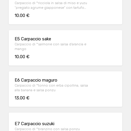
Carpaccio di °ricciola in salsa di miso e yuzu
“pregiato agrume giapponese” con tartufo
nero
10.00 €
E5 Carpaccio sake
Carpaccio di °salmone con salsa d’arancia e
mango
10.00 €
E6 Carpaccio maguro
Carpaccio di °tonno con erba cipollina, salsa
alla banana e salsa ponzu
13.00 €
E7 Carpaccio suzuki
Carpaccio di °branzino con salsa ponzu