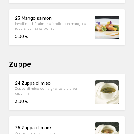
23 Mango salmon
Involtino di °salmone farcito con mango e
rucola, con salsa ponzu
5.00 €
Zuppe
24 Zuppa di miso
Zuppa di miso con alghe, tofu e erba
cipollina
3.00 €
25 Zuppa di mare
Zuppa con pesce misto