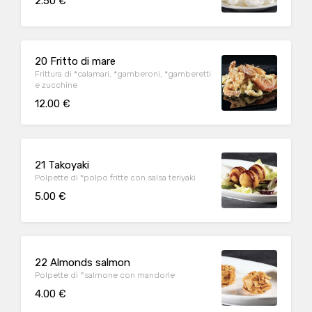
2.50 €
20 Fritto di mare
Frittura di *calamari, *gamberoni, *gamberetti
e zucchine
12.00 €
21 Takoyaki
Polpette di *polpo fritte con salsa teriyaki
5.00 €
22 Almonds salmon
Polpette di °salmone con mandorle
4.00 €