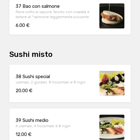
37 Bao con salmone
Pane cotto al vapore, farcito con insalata e
tartare di °salmone leggermente piccante
6.00 €
Sushi misto
38 Sushi special
uramaki, 2 gunkan, 8 hosomaki e 8 nigiri
20.00 €
39 Sushi medio
4 uramaki, 4 hosomaki e 8 nigiri
12.00 €