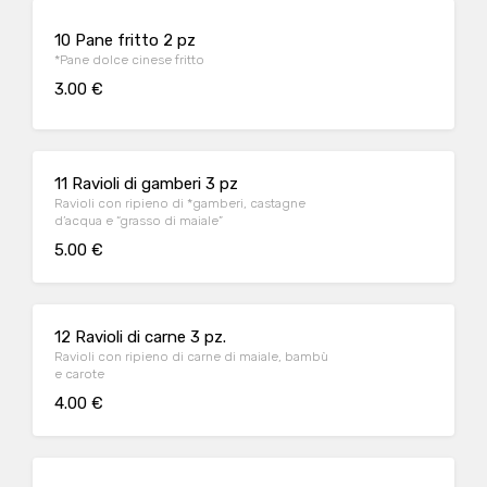
10 Pane fritto 2 pz
*Pane dolce cinese fritto
3.00 €
11 Ravioli di gamberi 3 pz
Ravioli con ripieno di *gamberi, castagne
d’acqua e “grasso di maiale”
5.00 €
12 Ravioli di carne 3 pz.
Ravioli con ripieno di carne di maiale, bambù
e carote
4.00 €