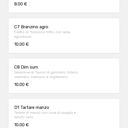
8.00 €
C7 Branzino agro
Filetto di °branzino fritto, con salsa
agrodolce
10.00 €
C8 Dim sum
Selezione di *ravioli di gambero, totano,
calamaro, merluzzo e vegetariano
10.00 €
D1 Tartare manzo
Tartare di manzo con uova di quaglia e
tartufo nero
10.00 €