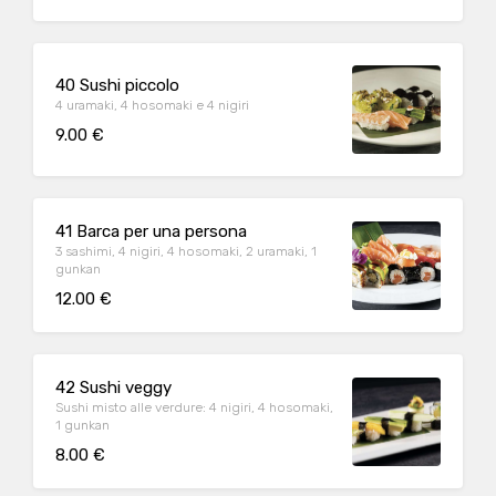
40 Sushi piccolo
4 uramaki, 4 hosomaki e 4 nigiri
9.00 €
41 Barca per una persona
3 sashimi, 4 nigiri, 4 hosomaki, 2 uramaki, 1
gunkan
12.00 €
42 Sushi veggy
Sushi misto alle verdure: 4 nigiri, 4 hosomaki,
1 gunkan
8.00 €