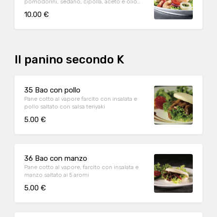
pomodorini, sedano, cipolla, aceto e olio
d’oliva
10.00 €
Il panino secondo K
35 Bao con pollo
Pane cotto al vapore farcito con insalata e
pollo saltato con salsa teriyaki
5.00 €
36 Bao con manzo
Pane cotto al vapore, farcito con insalata e
manzo saltato ai 5 aromi
5.00 €