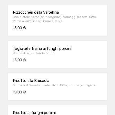
Pizzoccheri della Valtellina
Con bietole, verze (se in stagione), formaggi (Casera, Bitto,
Primizia Valtellinese), burro e salvia
15.00 €
Tagliatelle fraina ai funghi porcini
Crema di latte e fondo bruno
15.00 €
Risotto alla Bresaola
Sfumato al Sassella mantecato al Bitto, burro e parmigiano
18.00 €
Risotto ai funghi porcini