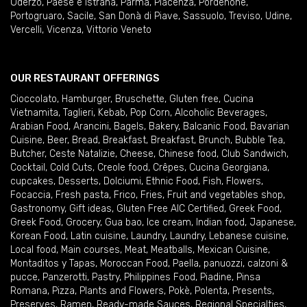
Oderzo
,
Paese e Istrana
,
Parma
,
Piacenza
,
Pordenone
,
Portogruaro
,
Sacile
,
San Donà di Piave
,
Sassuolo
,
Treviso
,
Udine
,
Vercelli
,
Vicenza
,
Vittorio Veneto
OUR RESTAURANT OFFERINGS
Cioccolato
,
Hamburger
,
Bruschette
,
Gluten free
,
Cucina
Vietnamita
,
Taglieri
,
Kebab
,
Pop Corn
,
Alcoholic Beverages
,
Arabian Food
,
Arancini
,
Bagels
,
Bakery
,
Balcanic Food
,
Bavarian
Cuisine
,
Beer
,
Bread
,
Breakfast
,
Breakfast
,
Brunch
,
Bubble Tea
,
Butcher
,
Ceste Natalizie
,
Cheese
,
Chinese food
,
Club Sandwich
,
Cocktail
,
Cold Cuts
,
Creole food
,
Crêpes
,
Cucina Georgiana
,
cupcakes
,
Desserts
,
Dolciumi
,
Ethnic Food
,
Fish
,
Flowers
,
Focaccia
,
Fresh pasta
,
Frico
,
Fries
,
Fruit and vegetables shop
,
Gastronomy
,
Gift ideas
,
Gluten Free AIC Certified
,
Greek Food
,
Greek Food
,
Grocery
,
Gua bao
,
Ice cream
,
Indian food
,
Japanese
,
Korean Food
,
Latin cuisine
,
Laundry
,
Laundry
,
Lebanese cuisine
,
Local food
,
Main courses
,
Meat
,
Meatballs
,
Mexican Cuisine
,
Montaditos y Tapas
,
Moroccan Food
,
Paella
,
panuozzi, calzoni &
pucce
,
Panzerotti
,
Pastry
,
Philippines Food
,
Piadine
,
Pinsa
Romana
,
Pizza
,
Plants and Flowers
,
Pokè
,
Polenta
,
Presents
,
Preserves
,
Ramen
,
Ready-made Sauces
,
Regional Specialties
,