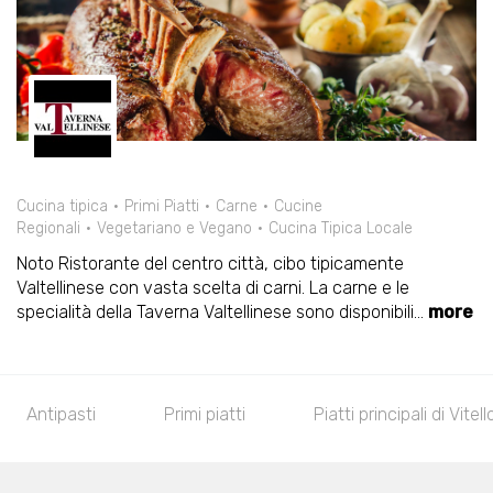
Cucina tipica
Primi Piatti
Carne
Cucine
Regionali
Vegetariano e Vegano
Cucina Tipica Locale
Noto Ristorante del centro città, cibo tipicamente
Valtellinese con vasta scelta di carni. La carne e le
specialità della Taverna Valtellinese sono disponibili
...
more
Antipasti
Primi piatti
Piatti principali di Vitell