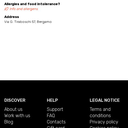
Allergies and food intolerance?
Info and allergens
Address
Via G. Tiraboschi 57, Bergamo
DISCOVER
HELP
LEGAL NOTICE
About us
Support
Terms and
Work with us
FAQ
conditions
Blog
Contacts
Privacy policy