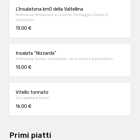
L’Insalatona km0 della Valtellina
Misticanza, Bresaola à la julienne, formaggio Casera e
pomodori
13.00 €
Insalata “Nizzarda”
Misticanza, tonno, mozzarella, uovo sodo e pomodorini
13.00 €
Vitello tonnato
Con patate al forno
16.00 €
Primi piatti