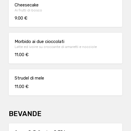
Cheesecake
Ai frutti di bosco
9.00 €
Morbido ai due cioccolati
Latte ed ivoire su croccante di amaretti e nocciole
11.00 €
Strudel di mele
11.00 €
BEVANDE