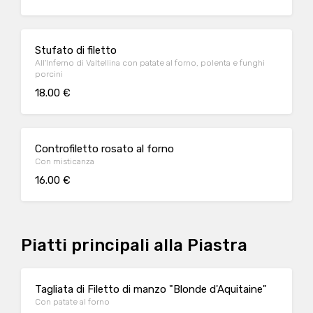
Stufato di filetto
All'Inferno di Valtellina con patate al forno, polenta e funghi
porcini
18.00 €
Controfiletto rosato al forno
Con misticanza
16.00 €
Piatti principali alla Piastra
Tagliata di Filetto di manzo "Blonde d'Aquitaine"
Con patate al forno