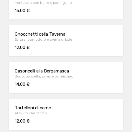
Mantecato con burro e parmigiano
15.00 €
Gnocchetti della Taverna
Salsa al pomodoro e crema di latte
12.00 €
Casoncelli alla Bergamasca
Burro, pancetta, salvia e parmigiano
14.00 €
Tortelloni di carne
Al burro chiarificato
12.00 €