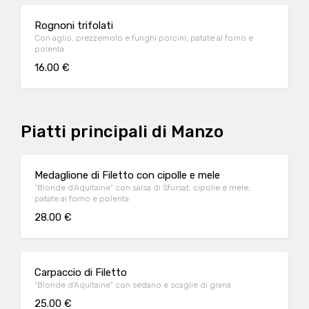
Rognoni trifolati
Con aglio, prezzemolo e funghi porcini; patate al forno e
polenta
16.00 €
Piatti principali di Manzo
Medaglione di Filetto con cipolle e mele
"Blonde d'Aquitaine" con salsa di Sfursat, cipolle e mele;
patate al forno e polenta
28.00 €
Carpaccio di Filetto
"Blonde d'Aquitaine" con sedano e scaglie di grana
25.00 €