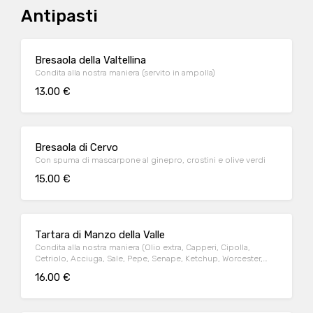
Antipasti
Bresaola della Valtellina
Condita alla nostra maniera (servito in ampolla)
13.00 €
Bresaola di Cervo
Con spuma di mascarpone al ginepro, crostini e olive verdi
15.00 €
Tartara di Manzo della Valle
Condita alla nostra maniera (Olio extra, Capperi, Cipolla,
Cetriolo, Acciuga, Sale, Pepe, Senape, Ketchup, Worcester,
Brandy) con crostini e scaglie di grana
16.00 €