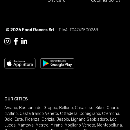
Gift card
Cookies policy
© 2026 Food Racers Srl
- P.IVA IT04743500268
OUR CITIES
Aviano
,
Bassano del Grappa
,
Belluno
,
Casale sul Sile e Quarto
d'Altino
,
Castelfranco Veneto
,
Cittadella
,
Conegliano
,
Cremona
,
Dolo
,
Este
,
Fidenza
,
Gorizia
,
Jesolo
,
Lignano Sabbiadoro
,
Lodi
,
Lucca
,
Mantova
,
Mestre
,
Mirano
,
Mogliano Veneto
,
Montebelluna
,