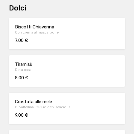
Dolci
Biscotti Chiavenna
Con crema al mascarpone
7.00 €
Tiramisù
Della casa
8.00 €
Crostata alle mele
Di Valtellina IGP Golden Delicious
9.00 €