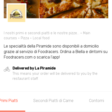
I nostri primi e secondi piatti e le nostre pizze...
Main
courses
Pizza
Local food
Le specialità della Piramide sono disponibili a domicilio
grazie al servizio di Foodracers. Ordina a Biella e dintorni su
Foodracers.com o scarica l'app!
Delivered by La Piramide
This means your order will be delivered to you by the
restaurant staff.
Primi Piatti
Secondi Piatti di Carne
Contorni