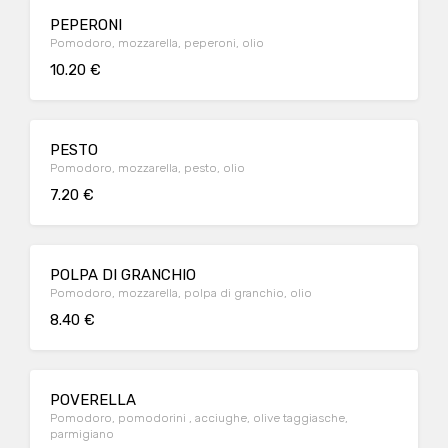
PEPERONI
Pomodoro, mozzarella, peperoni, olio
10.20 €
PESTO
Pomodoro, mozzarella, pesto, olio
7.20 €
POLPA DI GRANCHIO
Pomodoro, mozzarella, polpa di granchio, olio
8.40 €
POVERELLA
Pomodoro, pomodorini , acciughe, olive taggiasche,
parmigiano