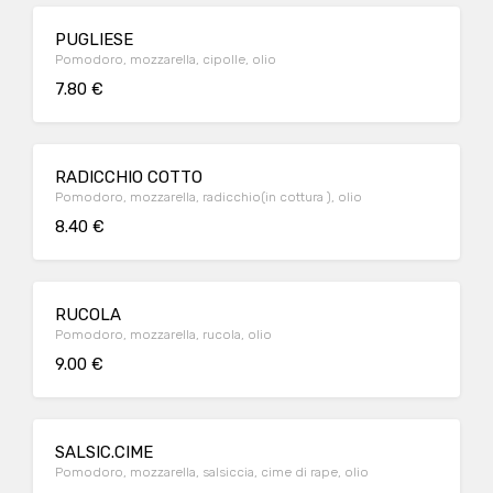
PUGLIESE
Pomodoro, mozzarella, cipolle, olio
7.80 €
RADICCHIO COTTO
Pomodoro, mozzarella, radicchio(in cottura ), olio
8.40 €
RUCOLA
Pomodoro, mozzarella, rucola, olio
9.00 €
SALSIC.CIME
Pomodoro, mozzarella, salsiccia, cime di rape, olio