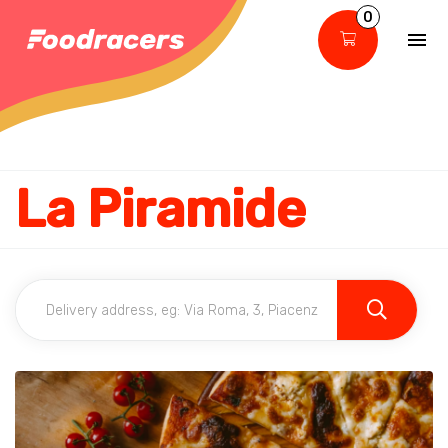
0
La Piramide