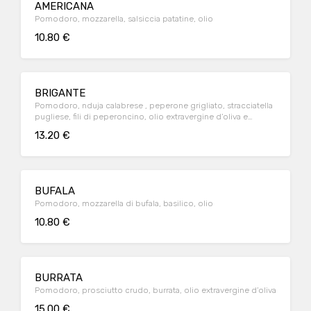
AMERICANA
Pomodoro, mozzarella, salsiccia patatine, olio
10.80 €
BRIGANTE
Pomodoro, nduja calabrese , peperone grigliato, stracciatella
pugliese, fili di peperoncino, olio extravergine d’oliva e
origano
13.20 €
BUFALA
Pomodoro, mozzarella di bufala, basilico, olio
10.80 €
BURRATA
Pomodoro, prosciutto crudo, burrata, olio extravergine d’oliva
15.00 €