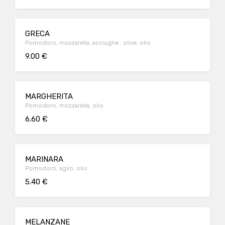
GRECA
Pomodoro, mozzarella, acciughe , olive, olio
9.00 €
MARGHERITA
Pomodoro, mozzarella, olio
6.60 €
MARINARA
Pomodoro, aglio, olio
5.40 €
MELANZANE