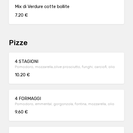
Mix di Verdure cotte bollite
7.20 €
Pizze
4 STAGIONI
Pomodoro, mozzarella,olive prosciutto, funghi, carciofi, olio
10.20 €
4 FORMAGGI
Pomodoro, emmental, gorgonzola, fontina, mozzarella, olio
9.60 €