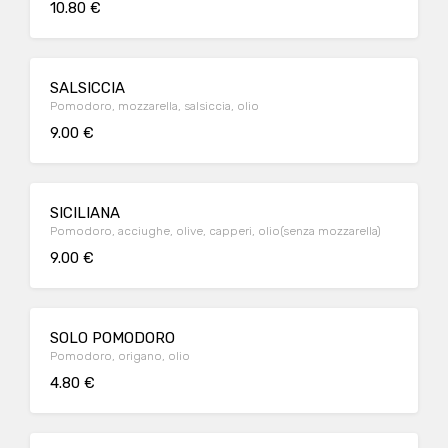
10.80 €
SALSICCIA
Pomodoro, mozzarella, salsiccia, olio
9.00 €
SICILIANA
Pomodoro, acciughe, olive, capperi, olio(senza mozzarella)
9.00 €
SOLO POMODORO
Pomodoro, origano, olio
4.80 €