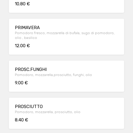
10.80 €
PRIMAVERA
Pomodoro fresco, mozzarella di bufala, sugo di pomodoro,
olio , basilico
12.00 €
PROSC.FUNGHI
Pomodoro, mozzarella,prosciutto, funghi, olio
9.00 €
PROSCIUTTO
Pomodoro, mozzarella, prosciutto, olio
8.40 €