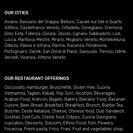
OUR CITIES
Aviano
,
Bassano del Grappa
,
Belluno
,
Casale sul Sile e Quarto
d'Altino
,
Castelfranco Veneto
,
Cittadella
,
Conegliano
,
Cremona
,
Dolo
,
Este
,
Fidenza
,
Gorizia
,
Jesolo
,
Lignano Sabbiadoro
,
Lodi
,
Lucca
,
Mantova
,
Mestre
,
Mirano
,
Mogliano Veneto
,
Montebelluna
,
Oderzo
,
Paese e Istrana
,
Parma
,
Piacenza
,
Pordenone
,
Portogruaro
,
Sacile
,
San Donà di Piave
,
Sassuolo
,
Treviso
,
Udine
,
Vercelli
,
Vicenza
,
Vittorio Veneto
OUR RESTAURANT OFFERINGS
Cioccolato
,
Hamburger
,
Bruschette
,
Gluten free
,
Cucina
Vietnamita
,
Taglieri
,
Kebab
,
Pop Corn
,
Alcoholic Beverages
,
Arabian Food
,
Arancini
,
Bagels
,
Bakery
,
Balcanic Food
,
Bavarian
Cuisine
,
Beer
,
Bread
,
Breakfast
,
Breakfast
,
Brunch
,
Bubble Tea
,
Butcher
,
Ceste Natalizie
,
Cheese
,
Chinese food
,
Club Sandwich
,
Cocktail
,
Cold Cuts
,
Creole food
,
Crêpes
,
Cucina Georgiana
,
cupcakes
,
Desserts
,
Dolciumi
,
Ethnic Food
,
Fish
,
Flowers
,
Focaccia
,
Fresh pasta
,
Frico
,
Fries
,
Fruit and vegetables shop
,