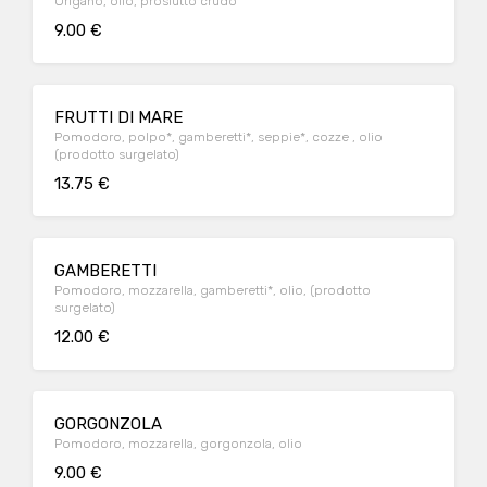
Origano, olio, prosiutto crudo
9.00 €
FRUTTI DI MARE
Pomodoro, polpo*, gamberetti*, seppie*, cozze , olio
(prodotto surgelato)
13.75 €
GAMBERETTI
Pomodoro, mozzarella, gamberetti*, olio, (prodotto
surgelato)
12.00 €
GORGONZOLA
Pomodoro, mozzarella, gorgonzola, olio
9.00 €