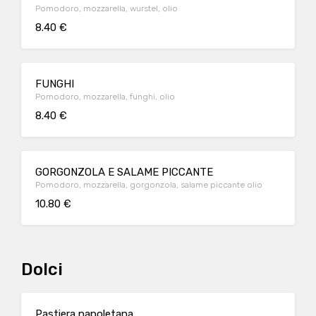
Pomodoro, mozzarella, wurstel, olio
8.40 €
FUNGHI
Pomodoro, mozzarella, funghi, olio
8.40 €
GORGONZOLA E SALAME PICCANTE
Pomodoro, mozzarella, gorgonzola, salame piccante olio
10.80 €
Dolci
Pastiera napoletana