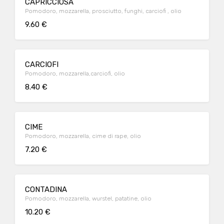
CAPRICCIOSA
Pomodoro, mozzarella, prosciutto, funghi, carciofi , olio
9.60 €
CARCIOFI
Pomodoro, mozzarella,carciofi, olio
8.40 €
CIME
Pomodoro, mozzarella, cime di rape, olio
7.20 €
CONTADINA
Pomodoro, mozzarella, wurstel, patatine, olio
10.20 €