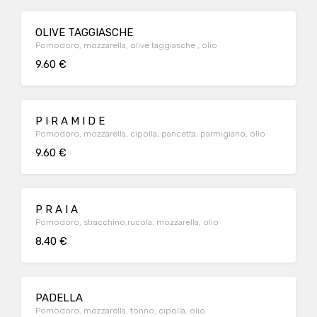
OLIVE TAGGIASCHE
Pomodoro, mozzarella, olive taggiasche , olio
9.60 €
P I R A M I D E
Pomodoro, mozzarella, cipolla, pancetta, parmigiano, olio
9.60 €
P R A I A
Pomodoro, stracchino,rucola, mozzarella, olio
8.40 €
PADELLA
Pomodoro, mozzarella, tonno, cipolla, olio