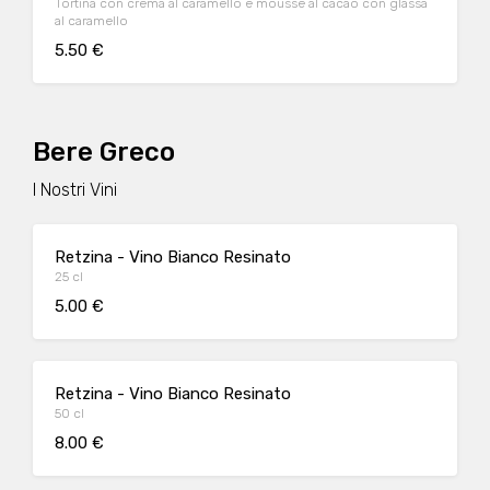
Tortina con crema al caramello e mousse al cacao con glassa
al caramello
5.50 €
Bere Greco
I Nostri Vini
Retzina - Vino Bianco Resinato
25 cl
5.00 €
Retzina - Vino Bianco Resinato
50 cl
8.00 €