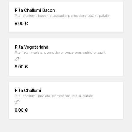
Pita Challumi Bacon
Pita, challumi, bacon croccante, pomodoro, zaziki, patate
8.00 €
Pita Vegetariana
Pita, feta, insalata, pomodoro, peperone, cetriolo, zaziki
8.00 €
Pita Challumi
Pita, challumi, insalata, pomodoro, zaziki, patate
8.00 €