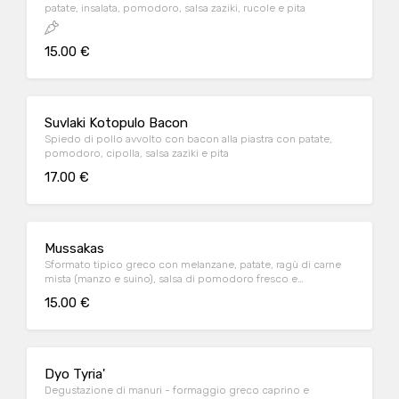
patate, insalata, pomodoro, salsa zaziki, rucole e pita
15.00 €
Suvlaki Kotopulo Bacon
Spiedo di pollo avvolto con bacon alla piastra con patate,
pomodoro, cipolla, salsa zaziki e pita
17.00 €
Mussakas
Sformato tipico greco con melanzane, patate, ragù di carne
mista (manzo e suino), salsa di pomodoro fresco e
besciamella, servito con scaglie di feta
15.00 €
Dyo Tyria'
Degustazione di manuri - formaggio greco caprino e