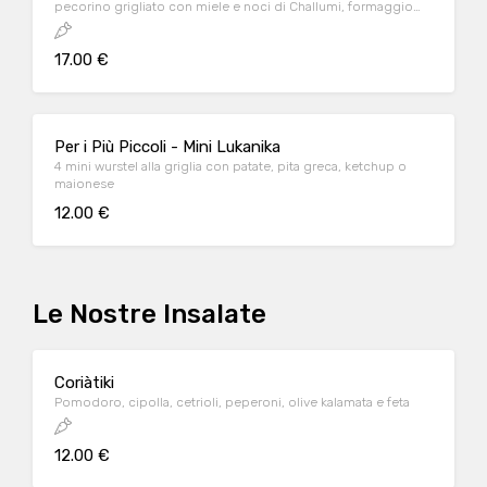
pecorino grigliato con miele e noci di Challumi, formaggio
cipriota di mucca e pecora alla griglia con rucola, insalata,
salsa zaziki e accompagnati da pita
17.00 €
Per i Più Piccoli - Mini Lukanika
4 mini wurstel alla griglia con patate, pita greca, ketchup o
maionese
12.00 €
Le Nostre Insalate
Coriàtiki
Pomodoro, cipolla, cetrioli, peperoni, olive kalamata e feta
12.00 €