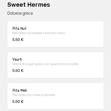
Sweet Hermes
Dolceria greca
Pita Nut
Pita calda con Nutella e biscotto lotus
5.50 €
Yaurti
Crema di yogurt greco con guarnizione a scelta
5.50 €
Pita Meli
Pita calda con miele e cannella
5.50 €