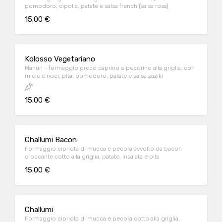
pomodoro, cipolla, patate e salsa french (salsa rosa)
15.00 €
Kolosso Vegetariano
Manuri - formaggio greco caprino e pecorino alla griglia, con
miele e noci, pita, pomodoro, patate e salsa zaziki
15.00 €
Challumi Bacon
Formaggio cipriota di mucca e pecora avvolto da bacon
croccante cotto alla griglia, patate, insalata e pita
15.00 €
Challumi
Formaggio cipriota di mucca e pecora cotto alla griglia,