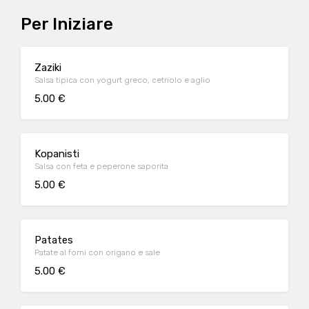
Per Iniziare
Zaziki
Salsa tipica con yogurt greco, cetriolo e aglio
5.00 €
Kopanisti
Salsa con feta e peperone saporita
5.00 €
Patates
Patate al forni con origano e sale
5.00 €