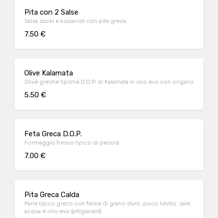
Pita con 2 Salse
Salsa zaziki e kopanisti con pita greca
7.50 €
Olive Kalamata
Olive greche tipiche D.O.P. di Kalamata in olio evo con origano
5.50 €
Feta Greca D.O.P.
Formaggio fresco tipico di pecora
7.00 €
Pita Greca Calda
Pane tipico greco con farina di grano duro, poco lievito, sale,
acqua e olio evo (artigianale)