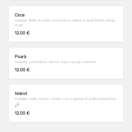
Circe
Insalata, filetti di pollo, pomodoro, edam e salsa french (salsa
rosa)
12.00 €
Psarà
Insalata, pomodoro, tonno, mais, rucola e limone
12.00 €
Island
Insalata, mela, manuri, miele, noci e glassa di aceto balsamico
12.00 €