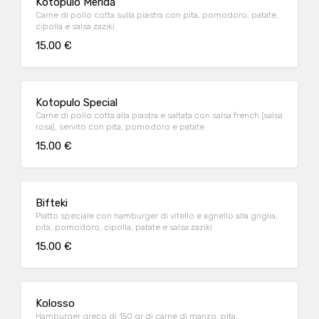
Kotopulo Merida
Carne di pollo cotta sulla piastra con pita, pomodoro, patate,
cipolla e salsa zaziki
15.00 €
Kotopulo Special
Carne di pollo cotta alla piastra e saltata con salsa french (salsa
rosa), servito con pita, pomodoro e patate
15.00 €
Bifteki
Piatto speciale con hamburger di vitello e agnello alla griglia,
pita, pomodoro, cipolla, patate e salsa zaziki
15.00 €
Kolosso
Hamburger greco di 150 gr di carne di manzo, pita,