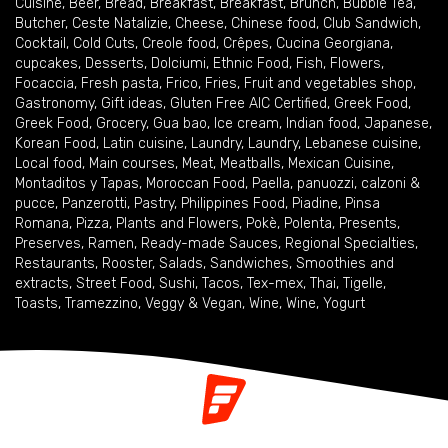
Cuisine
,
Beer
,
Bread
,
Breakfast
,
Breakfast
,
Brunch
,
Bubble Tea
,
Butcher
,
Ceste Natalizie
,
Cheese
,
Chinese food
,
Club Sandwich
,
Cocktail
,
Cold Cuts
,
Creole food
,
Crêpes
,
Cucina Georgiana
,
cupcakes
,
Desserts
,
Dolciumi
,
Ethnic Food
,
Fish
,
Flowers
,
Focaccia
,
Fresh pasta
,
Frico
,
Fries
,
Fruit and vegetables shop
,
Gastronomy
,
Gift ideas
,
Gluten Free AIC Certified
,
Greek Food
,
Greek Food
,
Grocery
,
Gua bao
,
Ice cream
,
Indian food
,
Japanese
,
Korean Food
,
Latin cuisine
,
Laundry
,
Laundry
,
Lebanese cuisine
,
Local food
,
Main courses
,
Meat
,
Meatballs
,
Mexican Cuisine
,
Montaditos y Tapas
,
Moroccan Food
,
Paella
,
panuozzi, calzoni &
pucce
,
Panzerotti
,
Pastry
,
Philippines Food
,
Piadine
,
Pinsa
Romana
,
Pizza
,
Plants and Flowers
,
Pokè
,
Polenta
,
Presents
,
Preserves
,
Ramen
,
Ready-made Sauces
,
Regional Specialties
,
Restaurants
,
Rooster
,
Salads
,
Sandwiches
,
Smoothies and
extracts
,
Street Food
,
Sushi
,
Tacos
,
Tex-mex
,
Thai
,
Tigelle
,
Toasts
,
Tramezzino
,
Veggy & Vegan
,
Wine
,
Wine
,
Yogurt