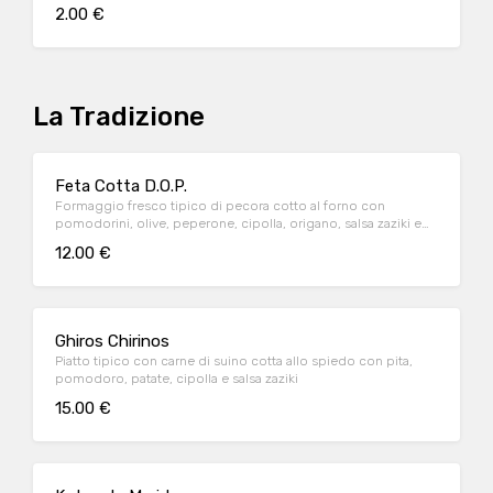
2.00 €
La Tradizione
Feta Cotta D.O.P.
Formaggio fresco tipico di pecora cotto al forno con
pomodorini, olive, peperone, cipolla, origano, salsa zaziki e
pita greca
12.00 €
Ghiros Chirinos
Piatto tipico con carne di suino cotta allo spiedo con pita,
pomodoro, patate, cipolla e salsa zaziki
15.00 €