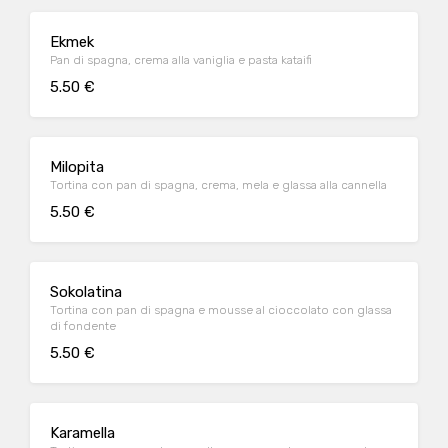
Ekmek
Pan di spagna, crema alla vaniglia e pasta kataifi
5.50 €
Milopita
Tortina con pan di spagna, crema, mela e glassa alla cannella
5.50 €
Sokolatina
Tortina con pan di spagna e mousse al cioccolato con glassa
di fondente
5.50 €
Karamella