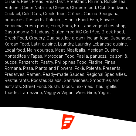
Cuisine
,
Beer
,
Bread
,
Breakfast
,
Breakfast
,
Brunch
,
Bubble Tea
,
Butcher
,
Ceste Natalizie
,
Cheese
,
Chinese food
,
Club Sandwich
,
Cocktail
,
Cold Cuts
,
Creole food
,
Crêpes
,
Cucina Georgiana
,
cupcakes
,
Desserts
,
Dolciumi
,
Ethnic Food
,
Fish
,
Flowers
,
Focaccia
,
Fresh pasta
,
Frico
,
Fries
,
Fruit and vegetables shop
,
Gastronomy
,
Gift ideas
,
Gluten Free AIC Certified
,
Greek Food
,
Greek Food
,
Grocery
,
Gua bao
,
Ice cream
,
Indian food
,
Japanese
,
Korean Food
,
Latin cuisine
,
Laundry
,
Laundry
,
Lebanese cuisine
,
Local food
,
Main courses
,
Meat
,
Meatballs
,
Mexican Cuisine
,
Montaditos y Tapas
,
Moroccan Food
,
Paella
,
panuozzi, calzoni &
pucce
,
Panzerotti
,
Pastry
,
Philippines Food
,
Piadine
,
Pinsa
Romana
,
Pizza
,
Plants and Flowers
,
Pokè
,
Polenta
,
Presents
,
Preserves
,
Ramen
,
Ready-made Sauces
,
Regional Specialties
,
Restaurants
,
Rooster
,
Salads
,
Sandwiches
,
Smoothies and
extracts
,
Street Food
,
Sushi
,
Tacos
,
Tex-mex
,
Thai
,
Tigelle
,
Toasts
,
Tramezzino
,
Veggy & Vegan
,
Wine
,
Wine
,
Yogurt