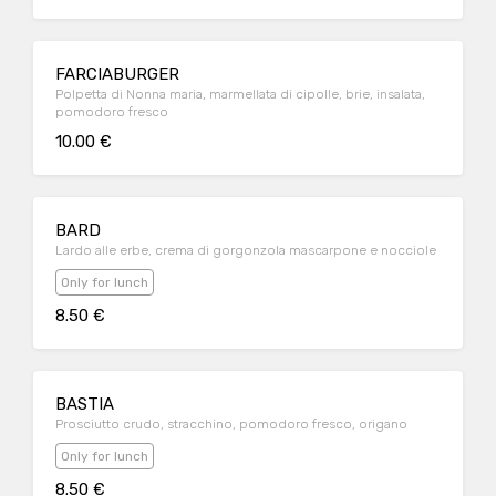
FARCIABURGER
Polpetta di Nonna maria, marmellata di cipolle, brie, insalata,
pomodoro fresco
10.00 €
BARD
Lardo alle erbe, crema di gorgonzola mascarpone e nocciole
Only for lunch
8.50 €
BASTIA
Prosciutto crudo, stracchino, pomodoro fresco, origano
Only for lunch
8.50 €