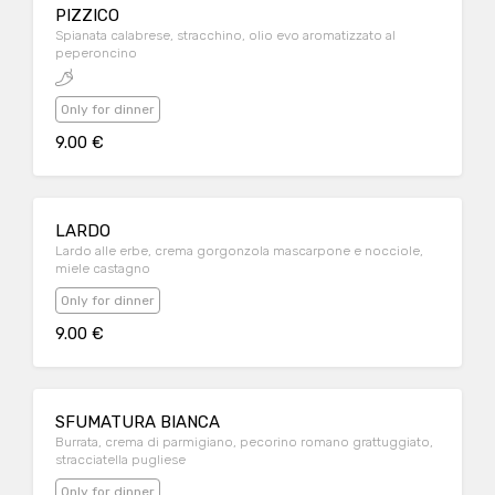
PIZZICO
Spianata calabrese, stracchino, olio evo aromatizzato al
peperoncino
Only for dinner
9.00 €
LARDO
Lardo alle erbe, crema gorgonzola mascarpone e nocciole,
miele castagno
Only for dinner
9.00 €
SFUMATURA BIANCA
Burrata, crema di parmigiano, pecorino romano grattuggiato,
stracciatella pugliese
Only for dinner