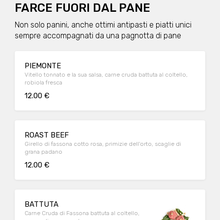
FARCE FUORI DAL PANE
Non solo panini, anche ottimi antipasti e piatti unici
sempre accompagnati da una pagnotta di pane
PIEMONTE
Vitello tonnato e la sua salsa, carne cruda battuta al coltello,
robiola fresca
12.00 €
ROAST BEEF
Girello di fassona cotto rosa, primizie dell'orto, scaglie di
grana padano
12.00 €
BATTUTA
Carne Cruda di Fassona battuta al coltello,