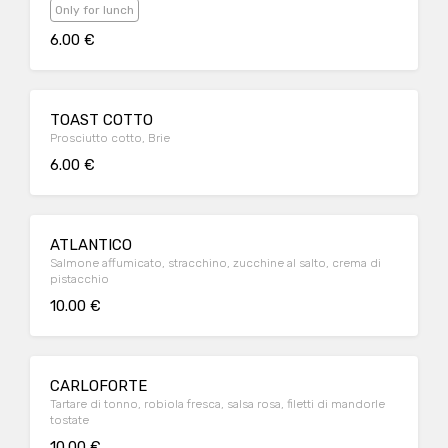
Only for lunch
6.00 €
TOAST COTTO
Prosciutto cotto, Brie
6.00 €
ATLANTICO
Salmone affumicato, stracchino, zucchine al salto, crema di
pistacchio
10.00 €
CARLOFORTE
Tartare di tonno, robiola fresca, salsa rosa, filetti di mandorle
tostate
10.00 €