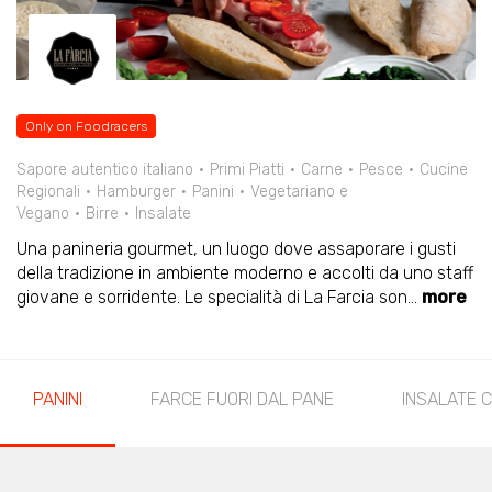
Only on Foodracers
Sapore autentico italiano
Primi Piatti
Carne
Pesce
Cucine
Regionali
Hamburger
Panini
Vegetariano e
Vegano
Birre
Insalate
Una panineria gourmet, un luogo dove assaporare i gusti
della tradizione in ambiente moderno e accolti da uno staff
giovane e sorridente. Le specialità di La Farcia son
...
more
PANINI
FARCE FUORI DAL PANE
INSALATE 