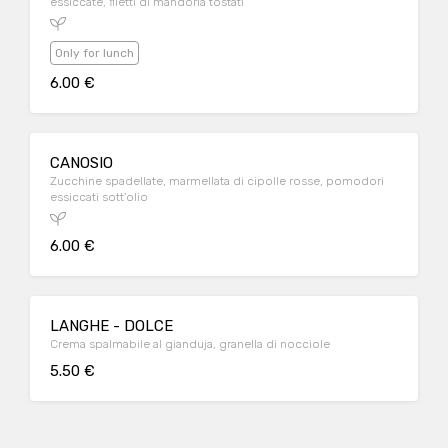
essiccate, filetti di mandorla tostati
Only for lunch
6.00 €
CANOSIO
Zucchine spadellate, marmellata di cipolle rosse, pomodori
essiccati sott'olio
6.00 €
LANGHE - DOLCE
Crema spalmabile al gianduja, granella di nocciole
5.50 €