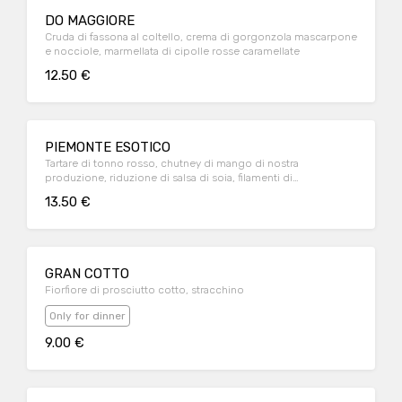
DO MAGGIORE
Cruda di fassona al coltello, crema di gorgonzola mascarpone
e nocciole, marmellata di cipolle rosse caramellate
12.50 €
PIEMONTE ESOTICO
Tartare di tonno rosso, chutney di mango di nostra
produzione, riduzione di salsa di soia, filamenti di
peperoncino
13.50 €
GRAN COTTO
Fiorfiore di prosciutto cotto, stracchino
Only for dinner
9.00 €