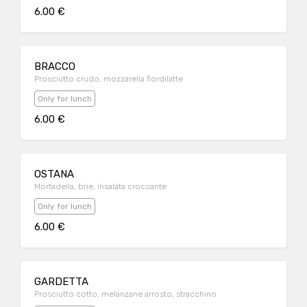
6.00 €
BRACCO
Prosciutto crudo, mozzarella fiordilatte
Only for lunch
6.00 €
OSTANA
Mortadella, brie, insalata croccante
Only for lunch
6.00 €
GARDETTA
Prosciutto cotto, melanzane arrosto, stracchino