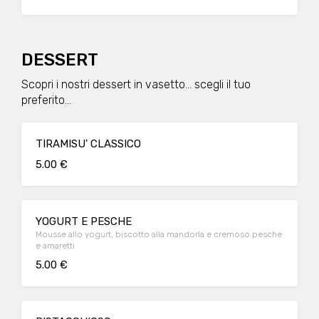
DESSERT
Scopri i nostri dessert in vasetto... scegli il tuo
preferito...
TIRAMISU' CLASSICO
5.00 €
YOGURT E PESCHE
Mousse allo yogurt, biscotto alla mandorla e cremoso pesche
e amaretti
5.00 €