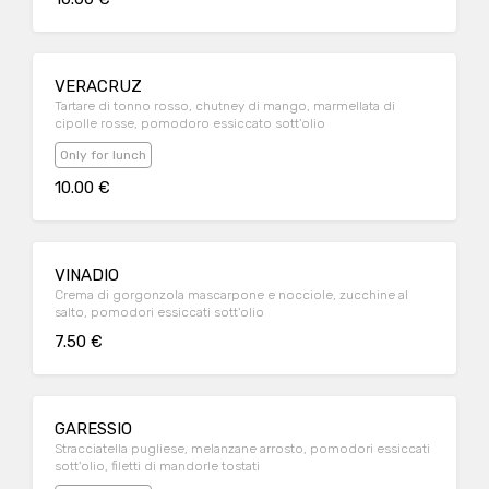
VERACRUZ
Tartare di tonno rosso, chutney di mango, marmellata di
cipolle rosse, pomodoro essiccato sott'olio
Only for lunch
10.00 €
VINADIO
Crema di gorgonzola mascarpone e nocciole, zucchine al
salto, pomodori essiccati sott'olio
7.50 €
GARESSIO
Stracciatella pugliese, melanzane arrosto, pomodori essiccati
sott'olio, filetti di mandorle tostati