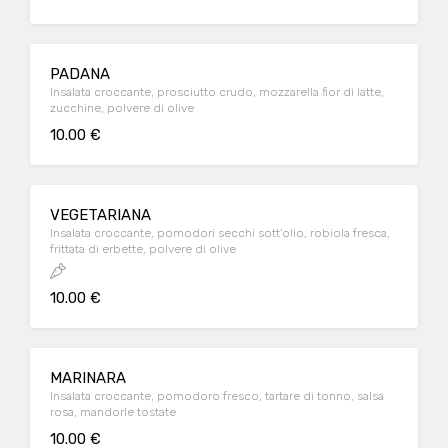
PADANA
Insalata croccante, prosciutto crudo, mozzarella fior di latte,
zucchine, polvere di olive
10.00 €
VEGETARIANA
Insalata croccante, pomodori secchi sott'olio, robiola fresca,
frittata di erbette, polvere di olive
10.00 €
MARINARA
Insalata croccante, pomodoro fresco, tartare di tonno, salsa
rosa, mandorle tostate
10.00 €