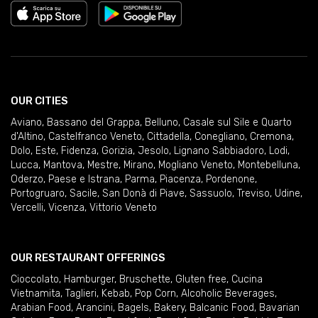
OUR CITIES
Aviano
,
Bassano del Grappa
,
Belluno
,
Casale sul Sile e Quarto
d'Altino
,
Castelfranco Veneto
,
Cittadella
,
Conegliano
,
Cremona
,
Dolo
,
Este
,
Fidenza
,
Gorizia
,
Jesolo
,
Lignano Sabbiadoro
,
Lodi
,
Lucca
,
Mantova
,
Mestre
,
Mirano
,
Mogliano Veneto
,
Montebelluna
,
Oderzo
,
Paese e Istrana
,
Parma
,
Piacenza
,
Pordenone
,
Portogruaro
,
Sacile
,
San Donà di Piave
,
Sassuolo
,
Treviso
,
Udine
,
Vercelli
,
Vicenza
,
Vittorio Veneto
OUR RESTAURANT OFFERINGS
Cioccolato
,
Hamburger
,
Bruschette
,
Gluten free
,
Cucina
Vietnamita
,
Taglieri
,
Kebab
,
Pop Corn
,
Alcoholic Beverages
,
Arabian Food
,
Arancini
,
Bagels
,
Bakery
,
Balcanic Food
,
Bavarian