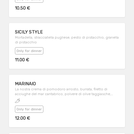
10.50 €
SICILY STYLE
Mortadella, stracciatella pugliese, pesto di pistacchio, granella
di pistacchio
Only for dinner
11.00 €
MARINAIO
La nostra crema di pomodoro arrosto, burrata, filetto di
acciughe del mar cantabrico, polvere di olive taggiasche,
filamenti di peperoncino rosso
Only for dinner
12.00 €