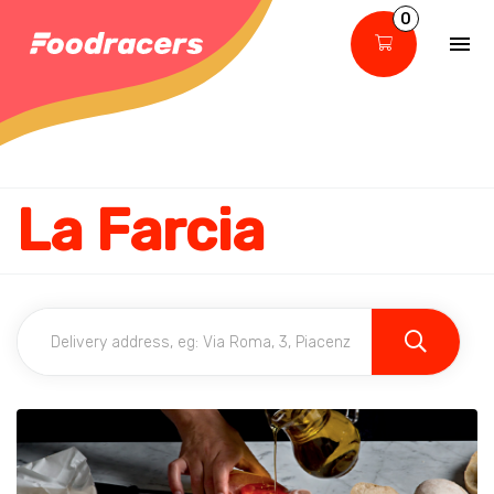
0
La Farcia