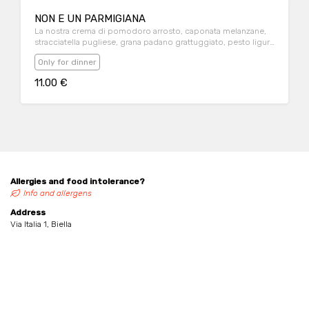
NON E UN PARMIGIANA
La nostra crema di pomodoro arrosto, caponata melanzane,
stracciatella pugliese, grana padano grattuggiato, pesto ligure
az. agr calcagno
Only for dinner
11.00 €
Allergies and food intolerance?
Info and allergens
Address
Via Italia 1, Biella