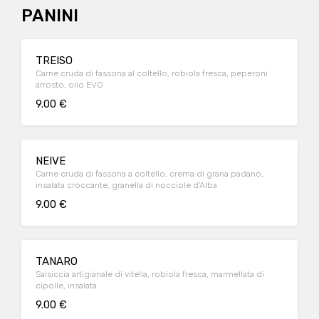
PANINI
TREISO
Carne cruda di fassona al coltello, robiola fresca, peperoni
arrosto, olio EVO
9.00 €
NEIVE
Carne cruda di fassona a coltello, crema di grana padano,
insalata croccante, granella di nocciole d'Alba
9.00 €
TANARO
Salsiccia artigianale di vitella, robiola fresca, marmellata di
cipolle, insalata
9.00 €