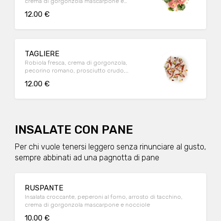
crema di gorgonzola mascarpone e
noccoile, zucchine in scapece
12.00 €
TAGLIERE
Robiola fresca, crema di gorgonzola,
pecorino romano, prosciutto crudo,
mortadella, spianata calabra
12.00 €
INSALATE CON PANE
Per chi vuole tenersi leggero senza rinunciare al gusto,
sempre abbinati ad una pagnotta di pane
RUSPANTE
Insalata croccante, peperoni al forno, arrosto di tacchino,
crema di gorgonzola mascarpone e nocciole
10.00 €