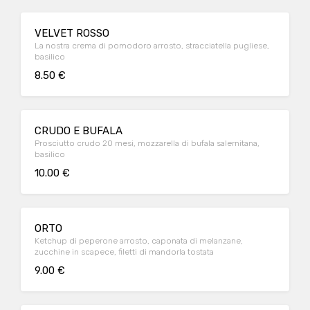
VELVET ROSSO
La nostra crema di pomodoro arrosto, stracciatella pugliese,
basilico
8.50 €
CRUDO E BUFALA
Prosciutto crudo 20 mesi, mozzarella di bufala salernitana,
basilico
10.00 €
ORTO
Ketchup di peperone arrosto, caponata di melanzane,
zucchine in scapece, filetti di mandorla tostata
9.00 €