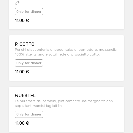
Only for dinner
11.00 €
P. COTTO
Per chi si accontenta di poco, salsa di pomodoro, mozzarella
100% latte italiano e sottili fette di prosciutto cotto.
Only for dinner
11.00 €
WURSTEL
La più amata dai bambini, praticamente una margherita con
sopra tanti wurstel tagliati fini.
Only for dinner
11.00 €