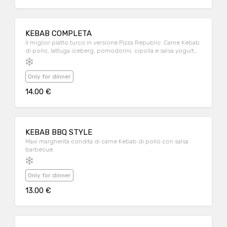
KEBAB COMPLETA
Il miglior piatto turco in versione Pizza Republic: Carne Kebab
di pollo, lattuga iceberg, pomodorini, cipolla e salsa yogurt
su una maxi pizza margherita.
Only for dinner
14.00 €
KEBAB BBQ STYLE
Maxi margherita condita di carne Kebab di pollo con salsa
barbecue.
Only for dinner
13.00 €