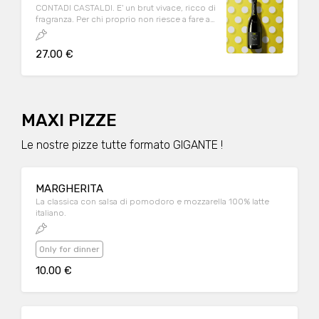
CONTADI CASTALDI. E' un brut vivace, ricco di
fragranza. Per chi proprio non riesce a fare a
meno delle bollicine buone. 750ml 12,5°
27.00 €
MAXI PIZZE
Le nostre pizze tutte formato GIGANTE !
MARGHERITA
La classica con salsa di pomodoro e mozzarella 100% latte
italiano.
Only for dinner
10.00 €