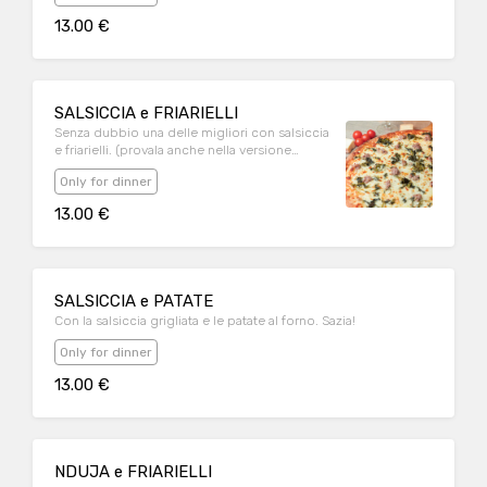
13.00 €
SALSICCIA e FRIARIELLI
Senza dubbio una delle migliori con salsiccia
e friarielli. (provala anche nella versione
bianca)
Only for dinner
13.00 €
SALSICCIA e PATATE
Con la salsiccia grigliata e le patate al forno. Sazia!
Only for dinner
13.00 €
NDUJA e FRIARIELLI