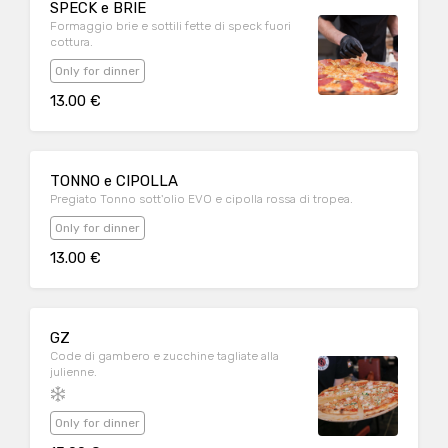
SPECK e BRIE
Formaggio brie e sottili fette di speck fuori
cottura.
Only for dinner
13.00 €
TONNO e CIPOLLA
Pregiato Tonno sott'olio EVO e cipolla rossa di tropea.
Only for dinner
13.00 €
GZ
Code di gambero e zucchine tagliate alla
julienne.
Only for dinner