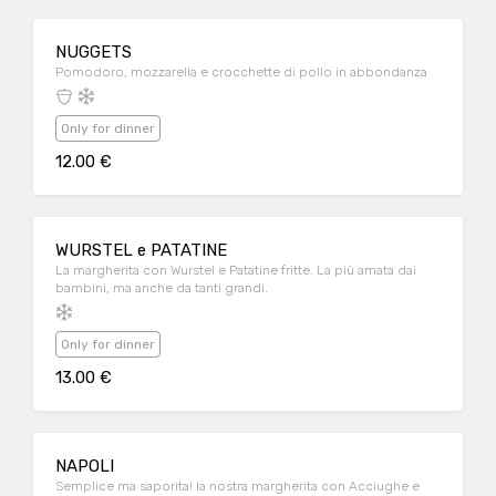
NUGGETS
Pomodoro, mozzarella e crocchette di pollo in abbondanza
Only for dinner
12.00 €
WURSTEL e PATATINE
La margherita con Wurstel e Patatine fritte. La più amata dai
bambini, ma anche da tanti grandi.
Only for dinner
13.00 €
NAPOLI
Semplice ma saporita! la nostra margherita con Acciughe e