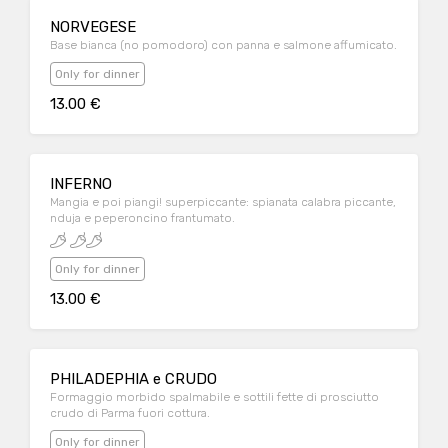
NORVEGESE
Base bianca (no pomodoro) con panna e salmone affumicato.
Only for dinner
13.00 €
INFERNO
Mangia e poi piangi! superpiccante: spianata calabra piccante,
nduja e peperoncino frantumato.
Only for dinner
13.00 €
PHILADEPHIA e CRUDO
Formaggio morbido spalmabile e sottili fette di prosciutto
crudo di Parma fuori cottura.
Only for dinner