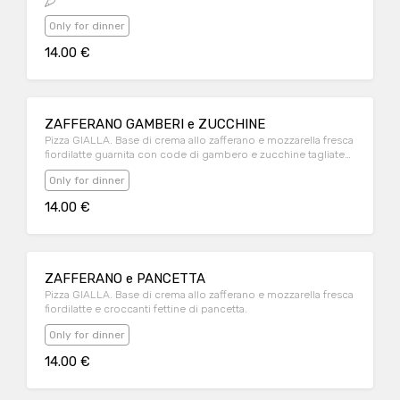
Only for dinner
14.00 €
ZAFFERANO GAMBERI e ZUCCHINE
Pizza GIALLA. Base di crema allo zafferano e mozzarella fresca
fiordilatte guarnita con code di gambero e zucchine tagliate
alla julienne.
Only for dinner
14.00 €
ZAFFERANO e PANCETTA
Pizza GIALLA. Base di crema allo zafferano e mozzarella fresca
fiordilatte e croccanti fettine di pancetta.
Only for dinner
14.00 €