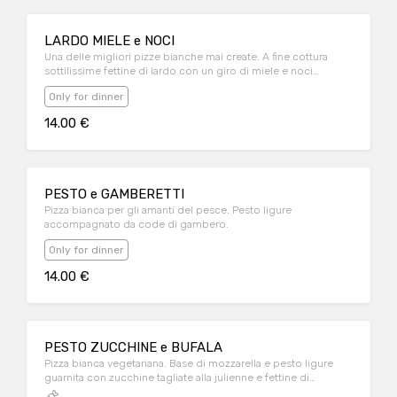
LARDO MIELE e NOCI
Una delle migliori pizze bianche mai create. A fine cottura
sottilissime fettine di lardo con un giro di miele e noci
sbriciolate.
Only for dinner
14.00 €
PESTO e GAMBERETTI
Pizza bianca per gli amanti del pesce. Pesto ligure
accompagnato da code di gambero.
Only for dinner
14.00 €
PESTO ZUCCHINE e BUFALA
Pizza bianca vegetariana. Base di mozzarella e pesto ligure
guarnita con zucchine tagliate alla julienne e fettine di
mozzarella di bufala in cottura.