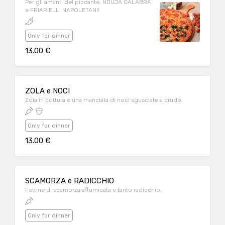
Per gli amanti del piccante, NDUJA CALABRA
e FRIARIELLI NAPOLETANI!
Only for dinner
13.00 €
ZOLA e NOCI
Zola in cottura e una manciata di noci sgusciate a crudo.
Only for dinner
13.00 €
SCAMORZA e RADICCHIO
Fettine di scamorza affumicata e tanto radicchio.
Only for dinner