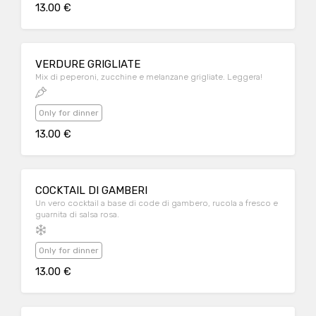
13.00 €
VERDURE GRIGLIATE
Mix di peperoni, zucchine e melanzane grigliate. Leggera!
Only for dinner
13.00 €
COCKTAIL DI GAMBERI
Un vero cocktail a base di code di gambero, rucola a fresco e
guarnita di salsa rosa.
Only for dinner
13.00 €