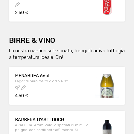
2.50 €
BIRRE & VINO
La nostra cantina selezionata, tranquilli arriva tutto già
a temperatura ideale. Cin!
MENABREA 66cl
Lager di puro malto d'orzo 4.8°
4.50 €
BARBERA D'ASTI DOCG
ARALDICA. Aromi caldi e speziati di mirtilli e
prugne, con sottili note affumicate. Si