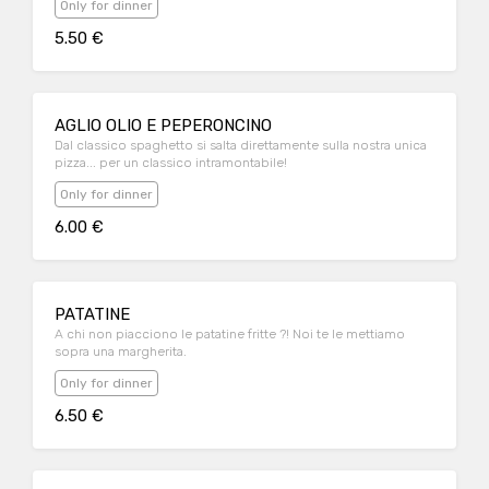
Only for dinner
5.50 €
AGLIO OLIO E PEPERONCINO
Dal classico spaghetto si salta direttamente sulla nostra unica
pizza... per un classico intramontabile!
Only for dinner
6.00 €
PATATINE
A chi non piacciono le patatine fritte ?! Noi te le mettiamo
sopra una margherita.
Only for dinner
6.50 €