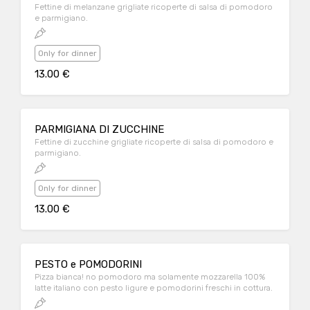
Fettine di melanzane grigliate ricoperte di salsa di pomodoro
e parmigiano.
Only for dinner
13.00 €
PARMIGIANA DI ZUCCHINE
Fettine di zucchine grigliate ricoperte di salsa di pomodoro e
parmigiano.
Only for dinner
13.00 €
PESTO e POMODORINI
Pizza bianca! no pomodoro ma solamente mozzarella 100%
latte italiano con pesto ligure e pomodorini freschi in cottura.