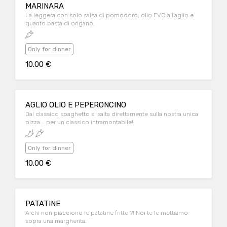
MARINARA
La leggera con solo salsa di pomodoro, olio EVO all'aglio e
quanto basta di origano.
Only for dinner
10.00 €
AGLIO OLIO E PEPERONCINO
Dal classico spaghetto si salta direttamente sulla nostra unica
pizza... per un classico intramontabile!
Only for dinner
10.00 €
PATATINE
A chi non piacciono le patatine fritte ?! Noi te le mettiamo
sopra una margherita.