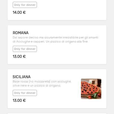
Only for dinner
14.00 €
ROMANA
Dal sapore deciso ma sicuramente irresistibile per gli amanti
di Acciughe e capperi. Un pizzico di origano alla fine.
Only for dinner
13.00 €
SICILIANA
Base rossa (no mozzarella) con acciughe,
olive nere e un pizzico di origano.
Only for dinner
13.00 €