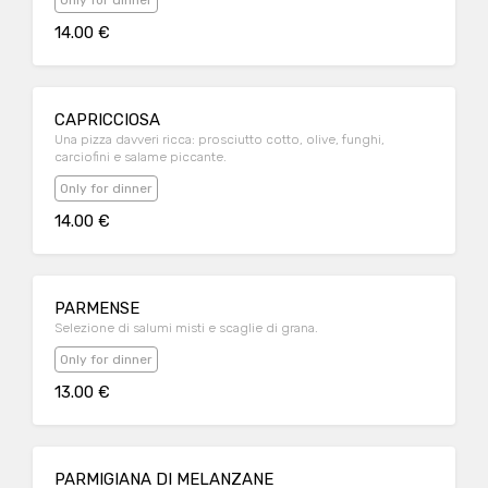
Only for dinner
14.00 €
CAPRICCIOSA
Una pizza davveri ricca: prosciutto cotto, olive, funghi,
carciofini e salame piccante.
Only for dinner
14.00 €
PARMENSE
Selezione di salumi misti e scaglie di grana.
Only for dinner
13.00 €
PARMIGIANA DI MELANZANE