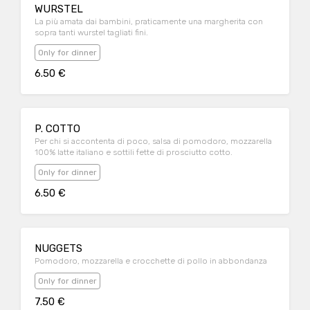
WURSTEL
La più amata dai bambini, praticamente una margherita con
sopra tanti wurstel tagliati fini.
Only for dinner
6.50 €
P. COTTO
Per chi si accontenta di poco, salsa di pomodoro, mozzarella
100% latte italiano e sottili fette di prosciutto cotto.
Only for dinner
6.50 €
NUGGETS
Pomodoro, mozzarella e crocchette di pollo in abbondanza
Only for dinner
7.50 €