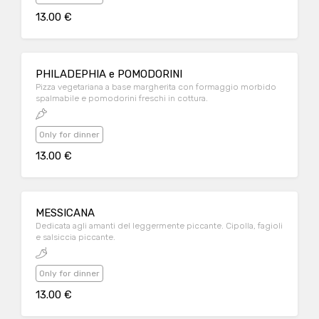
13.00 €
PHILADEPHIA e POMODORINI
Pizza vegetariana a base margherita con formaggio morbido
spalmabile e pomodorini freschi in cottura.
Only for dinner
13.00 €
MESSICANA
Dedicata agli amanti del leggermente piccante. Cipolla, fagioli
e salsiccia piccante.
Only for dinner
13.00 €