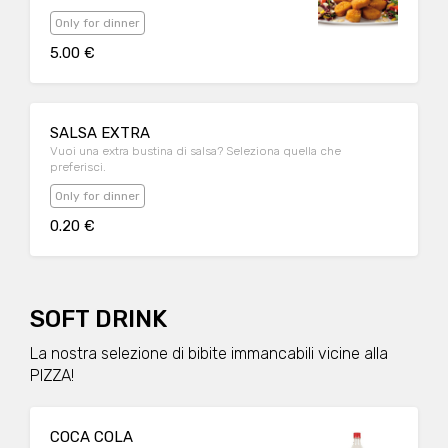
BBQ, sshhhh!)
Only for dinner
5.00 €
SALSA EXTRA
Vuoi una extra bustina di salsa? Seleziona quella che
preferisci.
Only for dinner
0.20 €
SOFT DRINK
La nostra selezione di bibite immancabili vicine alla
PIZZA!
COCA COLA