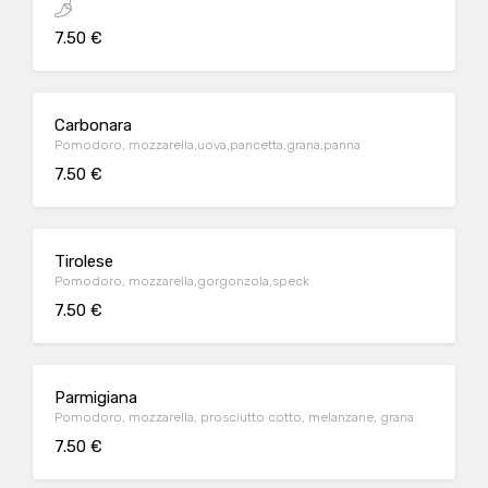
7.50 €
Carbonara
Pomodoro, mozzarella,uova,pancetta,grana,panna
7.50 €
Tirolese
Pomodoro, mozzarella,gorgonzola,speck
7.50 €
Parmigiana
Pomodoro, mozzarella, prosciutto cotto, melanzane, grana
7.50 €