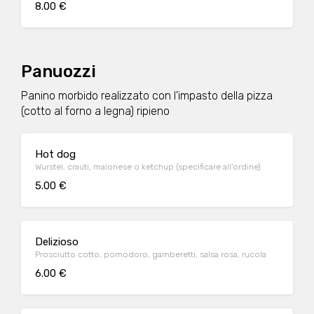
8.00 €
Panuozzi
Panino morbido realizzato con l'impasto della pizza
(cotto al forno a legna) ripieno
Hot dog
Wurstel, crauti, maionese o ketchup (specificare all'ordine)
5.00 €
Delizioso
Prosciutto cotto, pomodoro, gamberetti, salsa rosa, rucola
6.00 €