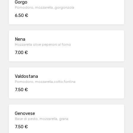
Gorgo
Pomodoro, mozzarella.,gorgonzola
6.50 €
Nena
Mozzarella olive peperoni al forno
7.00 €
Valdostana
Pomodoro, mozzarella,cotto,fontina
7.50 €
Genovese
Base di pesto, mozzarella, grana
7.50 €