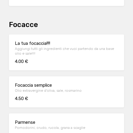
Focacce
La tua focaccia!!!!
Aggiungi tutti gli ingredienti che vuoi partendo da una base
olio e sale!!!!
4.00 €
Focaccia semplice
Olio extravergine d'oliva, sale, rosmarino
4.50 €
Parmense
Pomodorini, crudo, rucola, grana a scaglie