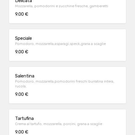
Delicata
Mozzarella, pomodorini e zucchine fresche, gamberetti
9.00 €
Speciale
Pomodoro, mozzarella,asparagi,speck,grana a scaglie
9.00 €
Salentina
Pomodoro, mozzarella,pomodorini freschi burratina intera,
rucola,
9.00 €
Tartufina
Crema al tartufo, mozzarella, porcini, grana a scaglie
9.00 €