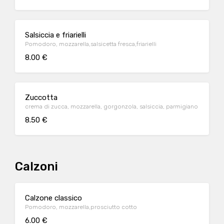
Salsiccia e friarielli
Pomodoro, mozzarella,salsicetta fresca,friarielli
8.00 €
Zuccotta
crema di zucca, mozzarella, gorgonzola, salsiccia, parmigiano
8.50 €
Calzoni
Calzone classico
Pomodoro, mozzarella,prosciutto cotto
6.00 €