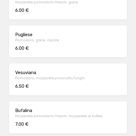
Mozzarella pomodorini freschi, grana
6.00 €
Pugliese
Pomodoro, grana, cipolle
6.00 €
Vesuviana
Pomodoro, mozzarella,prosciutto,funghi.
6.50 €
Bufalina
Mozzarella pomodorini freschi, mozzarella di bufala
7.00 €