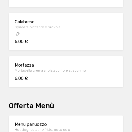
Calabrese
Spianata piccante e provola
5.00 €
Mortazza
Mortadella crema al pistacchio e stracchino
6.00 €
Offerta Menù
Menu panuozzo
Hot dog, patatine fritte, coca cola