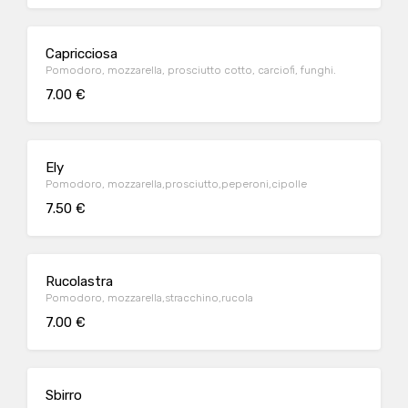
Capricciosa
Pomodoro, mozzarella, prosciutto cotto, carciofi, funghi.
7.00 €
Ely
Pomodoro, mozzarella,prosciutto,peperoni,cipolle
7.50 €
Rucolastra
Pomodoro, mozzarella,stracchino,rucola
7.00 €
Sbirro