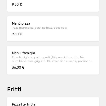
9.50 €
Menù pizza
Pizza margherita, patatine fritte, coca cola
9.50 €
Menu' famiglia
Pizza famigliare quattro gusti (1/4 prosciutto cotto, 1/4
olive,1/4 verdure grigliate, 1/4 stracchino e rucola),porzione
famiglia di patatine, una bottiglia di coca-cola e 3 tiramisù
36.00 €
Fritti
Pizzette fritte