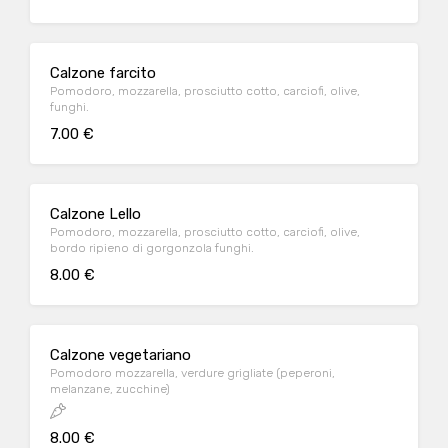
Calzone farcito
Pomodoro, mozzarella, prosciutto cotto, carciofi, olive,
funghi.
7.00 €
Calzone Lello
Pomodoro, mozzarella, prosciutto cotto, carciofi, olive,
bordo ripieno di gorgonzola funghi.
8.00 €
Calzone vegetariano
Pomodoro mozzarella, verdure grigliate (peperoni,
melanzane, zucchine)
8.00 €