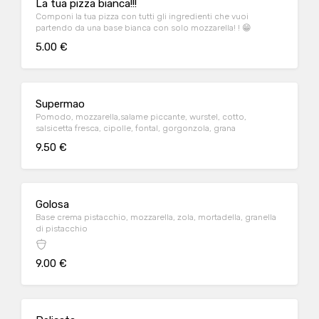
La tua pizza bianca!!!
Componi la tua pizza con tutti gli ingredienti che vuoi
partendo da una base bianca con solo mozzarella! ! 😁
5.00 €
Supermao
Pomodo, mozzarella,salame piccante, wurstel, cotto,
salsicetta fresca, cipolle, fontal, gorgonzola, grana
9.50 €
Golosa
Base crema pistacchio, mozzarella, zola, mortadella, granella
di pistacchio
9.00 €