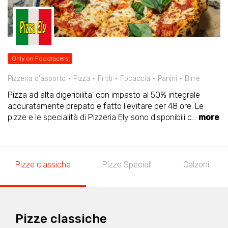
Only on Foodracers
Pizzeria d'asporto
Pizza
Fritti
Focaccia
Panini
Birre
Pizza ad alta digeribilita' con impasto al 50% integrale
accuratamente prepato e fatto lievitare per 48 ore. Le
pizze e le specialità di Pizzeria Ely sono disponibili c
...
more
Pizze classiche
Pizze Speciali
Calzoni
Pizze classiche