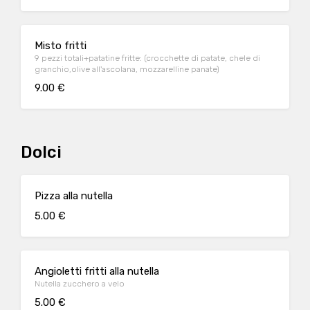
Misto fritti
9 pezzi totali+patatine fritte: (crocchette di patate, chele di
granchio,olive all'ascolana, mozzarelline panate)
9.00 €
Dolci
Pizza alla nutella
5.00 €
Angioletti fritti alla nutella
Nutella zucchero a velo
5.00 €