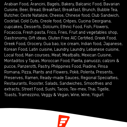
Arabian Food
,
Arancini
,
Bagels
,
Bakery
,
Balcanic Food
,
Bavarian
Cuisine
,
Beer
,
Bread
,
Breakfast
,
Breakfast
,
Brunch
,
Bubble Tea
,
Butcher
,
Ceste Natalizie
,
Cheese
,
Chinese food
,
Club Sandwich
,
Cocktail
,
Cold Cuts
,
Creole food
,
Crêpes
,
Cucina Georgiana
,
cupcakes
,
Desserts
,
Dolciumi
,
Ethnic Food
,
Fish
,
Flowers
,
Focaccia
,
Fresh pasta
,
Frico
,
Fries
,
Fruit and vegetables shop
,
Gastronomy
,
Gift ideas
,
Gluten Free AIC Certified
,
Greek Food
,
Greek Food
,
Grocery
,
Gua bao
,
Ice cream
,
Indian food
,
Japanese
,
Korean Food
,
Latin cuisine
,
Laundry
,
Laundry
,
Lebanese cuisine
,
Local food
,
Main courses
,
Meat
,
Meatballs
,
Mexican Cuisine
,
Montaditos y Tapas
,
Moroccan Food
,
Paella
,
panuozzi, calzoni &
pucce
,
Panzerotti
,
Pastry
,
Philippines Food
,
Piadine
,
Pinsa
Romana
,
Pizza
,
Plants and Flowers
,
Pokè
,
Polenta
,
Presents
,
Preserves
,
Ramen
,
Ready-made Sauces
,
Regional Specialties
,
Restaurants
,
Rooster
,
Salads
,
Sandwiches
,
Smoothies and
extracts
,
Street Food
,
Sushi
,
Tacos
,
Tex-mex
,
Thai
,
Tigelle
,
Toasts
,
Tramezzino
,
Veggy & Vegan
,
Wine
,
Wine
,
Yogurt