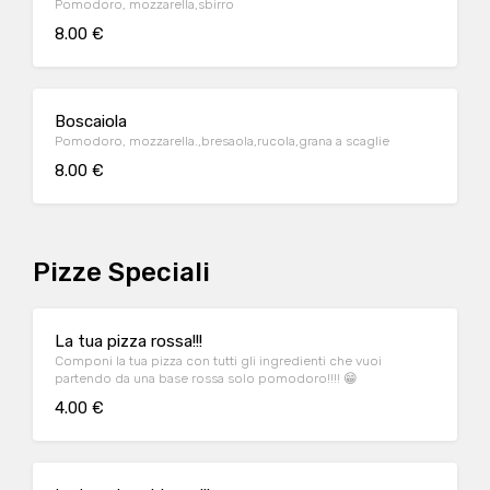
Pomodoro, mozzarella,sbirro
8.00 €
Boscaiola
Pomodoro, mozzarella.,bresaola,rucola,grana a scaglie
8.00 €
Pizze Speciali
La tua pizza rossa!!!
Componi la tua pizza con tutti gli ingredienti che vuoi
partendo da una base rossa solo pomodoro!!!! 😁
4.00 €