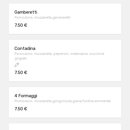
Gamberetti
Pomodoro, mozzarella,gamberetti
7.50 €
Contadina
Pomodoro, mozzarella, peperoni, melanzane, zucchine
grigliati
7.50 €
4 Formaggi
Pomodoro, mozzarella,gorgonzola,grana,fontina,emmental
7.50 €