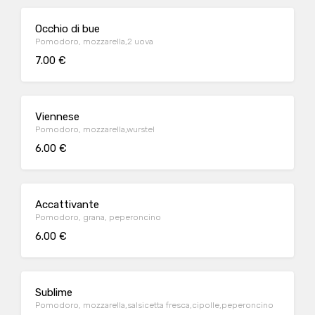
Occhio di bue
Pomodoro, mozzarella,2 uova
7.00 €
Viennese
Pomodoro, mozzarella,wurstel
6.00 €
Accattivante
Pomodoro, grana, peperoncino
6.00 €
Sublime
Pomodoro, mozzarella,salsicetta fresca,cipolle,peperoncino