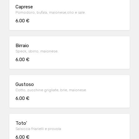
Caprese
Pomodoro, bufala, maionese,olio e sale.
6.00 €
Birraio
Speck, sbirro, maionese.
6.00 €
Gustoso
Cotto, zucchine grigliate, brie, maionese
6.00 €
Toto'
Salsiccia friarielli e provola
6.00 €