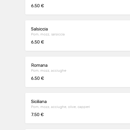
6.50 €
Salsiccia
Pom, mozz, salsiccia
6.50 €
Romana
Pom, mozz, acciughe
6.50 €
Siciliana
Pom, mozz, acciughe, olive, capperi
7.50 €