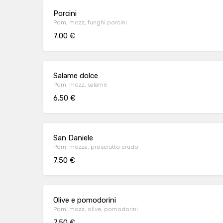
Porcini
Pom, mozz, funghi porcini
7.00 €
Salame dolce
Pom, mozz, salame
6.50 €
San Daniele
Pom, mozza, prosciutto crudo
7.50 €
Olive e pomodorini
Pom, mozz, olive, pomodorini
7.50 €