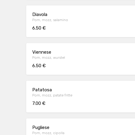
Diavola
Pom, mozz, salamino
6.50 €
Viennese
Pom, mozz, wurstel
6.50 €
Patatosa
Pom, mozz, patate fritte
7.00 €
Pugliese
Pom, mozz, cipolla