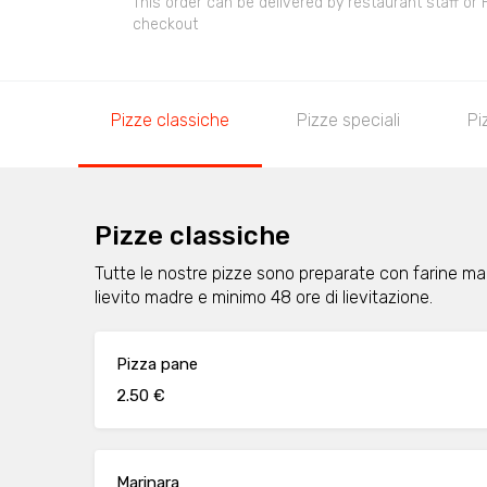
This order can be delivered by restaurant staff or
checkout
Pizze classiche
Pizze speciali
Pi
Pizze classiche
Tutte le nostre pizze sono preparate con farine maci
lievito madre e minimo 48 ore di lievitazione.
Pizza pane
2.50 €
Marinara