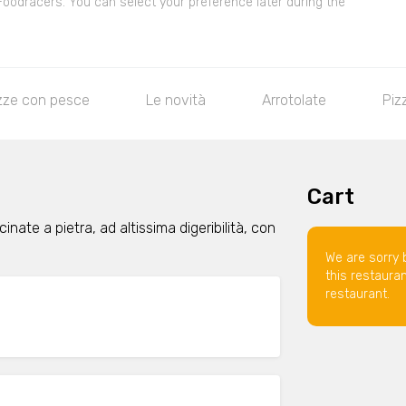
 Foodracers. You can select your preference later during the
zze con pesce
Le novità
Arrotolate
Piz
Cart
nate a pietra, ad altissima digeribilità, con
We are sorry 
this restaura
restaurant.