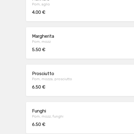
Pom, aglio
4.00 €
Margherita
Pom, mozz
5.50 €
Prosciutto
Pom, mozza, prosciutto
6.50 €
Funghi
Pom, mozz, funghi
6.50 €