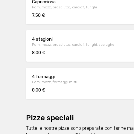
Capricciosa
Pom, mozz, prosciutto, carciofi, funghi
7.50 €
4 stagioni
Pom, mozz, prosciutto, carciofi, funghi, acciughe
8.00 €
4 formaggi
Pom, mozz, formaggi misti
8.00 €
Pizze speciali
Tutte le nostre pizze sono preparate con farine maci