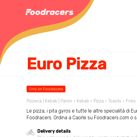
Euro Pizza
Only on Foodracers
Pizzeria | Kebab | Panini
Kebab
Pizza
Toasts
Fries
Le pizza, i pita gyros e tutte le altre specialità di Eu
Foodracers. Ordina a Caorle su Foodracers.com o sc
Delivery details