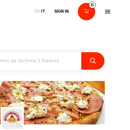
0
EN/
IT
SIGN IN