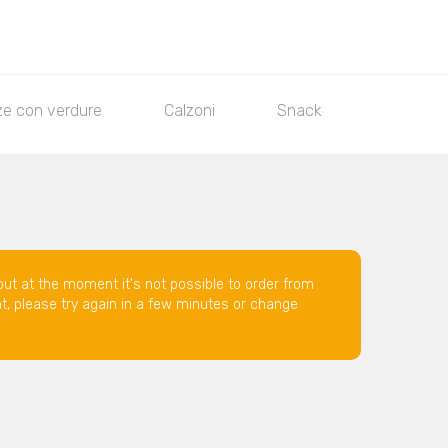
ze con verdure
Calzoni
Snack
Insalato
but at the moment it's not possible to order from
nt, please try again in a few minutes or change