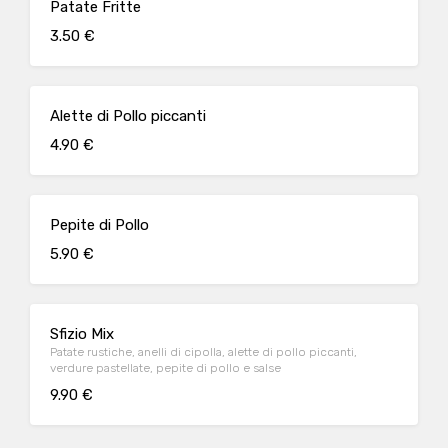
Patate Fritte
3.50 €
Alette di Pollo piccanti
4.90 €
Pepite di Pollo
5.90 €
Sfizio Mix
Patate rustiche, anelli di cipolla, alette di pollo piccanti,
verdure pastellate, pepite di pollo e salse
9.90 €