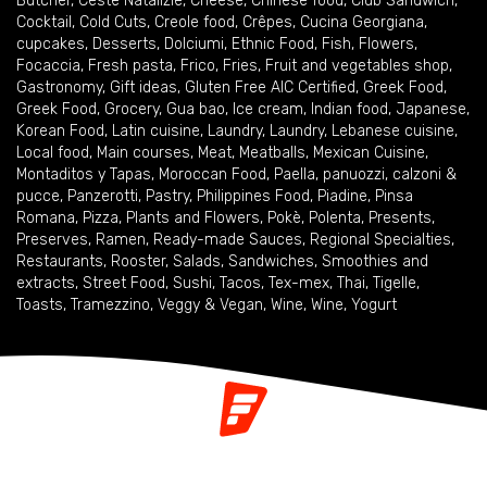
Butcher
,
Ceste Natalizie
,
Cheese
,
Chinese food
,
Club Sandwich
,
Cocktail
,
Cold Cuts
,
Creole food
,
Crêpes
,
Cucina Georgiana
,
cupcakes
,
Desserts
,
Dolciumi
,
Ethnic Food
,
Fish
,
Flowers
,
Focaccia
,
Fresh pasta
,
Frico
,
Fries
,
Fruit and vegetables shop
,
Gastronomy
,
Gift ideas
,
Gluten Free AIC Certified
,
Greek Food
,
Greek Food
,
Grocery
,
Gua bao
,
Ice cream
,
Indian food
,
Japanese
,
Korean Food
,
Latin cuisine
,
Laundry
,
Laundry
,
Lebanese cuisine
,
Local food
,
Main courses
,
Meat
,
Meatballs
,
Mexican Cuisine
,
Montaditos y Tapas
,
Moroccan Food
,
Paella
,
panuozzi, calzoni &
pucce
,
Panzerotti
,
Pastry
,
Philippines Food
,
Piadine
,
Pinsa
Romana
,
Pizza
,
Plants and Flowers
,
Pokè
,
Polenta
,
Presents
,
Preserves
,
Ramen
,
Ready-made Sauces
,
Regional Specialties
,
Restaurants
,
Rooster
,
Salads
,
Sandwiches
,
Smoothies and
extracts
,
Street Food
,
Sushi
,
Tacos
,
Tex-mex
,
Thai
,
Tigelle
,
Toasts
,
Tramezzino
,
Veggy & Vegan
,
Wine
,
Wine
,
Yogurt