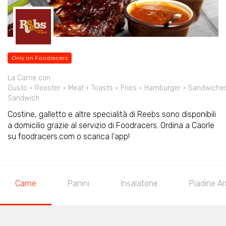
Only on Foodracers
La Carne con
Gusto
Rooster
Meat
Toasts
Fries
Hamburger
Sandwiche
Sandwich
Costine, galletto e altre specialità di Reebs sono disponibili
a domicilio grazie al servizio di Foodracers. Ordina a Caorle
su foodracers.com o scarica l'app!
Carne
Panini
Insalatone
Piadine Ar