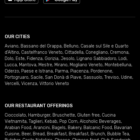
OUR CITIES
Aviano
,
Bassano del Grappa
,
Belluno
,
Casale sul Sile e Quarto
d'Altino
,
Castelfranco Veneto
,
Cittadella
,
Conegliano
,
Cremona
,
Dolo
,
Este
,
Fidenza
,
Gorizia
,
Jesolo
,
Lignano Sabbiadoro
,
Lodi
,
Lucca
,
Mantova
,
Mestre
,
Mirano
,
Mogliano Veneto
,
Montebelluna
,
Oderzo
,
Paese e Istrana
,
Parma
,
Piacenza
,
Pordenone
,
Portogruaro
,
Sacile
,
San Donà di Piave
,
Sassuolo
,
Treviso
,
Udine
,
Vercelli
,
Vicenza
,
Vittorio Veneto
OUR RESTAURANT OFFERINGS
Cioccolato
,
Hamburger
,
Bruschette
,
Gluten free
,
Cucina
Vietnamita
,
Taglieri
,
Kebab
,
Pop Corn
,
Alcoholic Beverages
,
Arabian Food
,
Arancini
,
Bagels
,
Bakery
,
Balcanic Food
,
Bavarian
Cuisine
,
Beer
,
Bread
,
Breakfast
,
Breakfast
,
Brunch
,
Bubble Tea
,