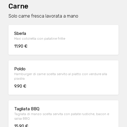
Carne
Solo carne fresca lavorata a mano
Sberla
Maxi cotoletta con patatine fritte
11.90 €
Poldo
Hamburger di carne scelta servito al piatto con verdure alla
piastra
9.90 €
Tagliata BBQ
Tagliata di manzo scelta servita con patate rustiche, bacon e
salsa BBQ
15.90 €