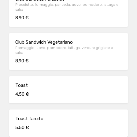
Prosciutto, formaggio, pancetta, uovo, pomodoro, lattuga e
salsa
8.90 €
Club Sandwich Vegetariano
Formaggio, uovo, pomodoro, lattuga, verdure grigliate e
salsa
8.90 €
Toast
4.50 €
Toast farcito
5.50 €