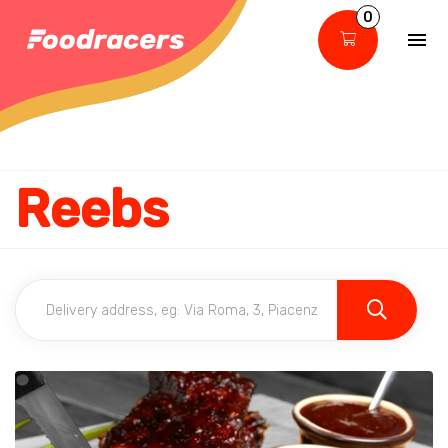
0
Reebs