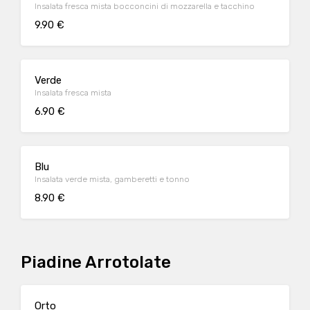
Insalata fresca mista bocconcini di mozzarella e tacchino
9.90 €
Verde
Insalata fresca mista
6.90 €
Blu
Insalata verde mista, gamberetti e tonno
8.90 €
Piadine Arrotolate
Orto