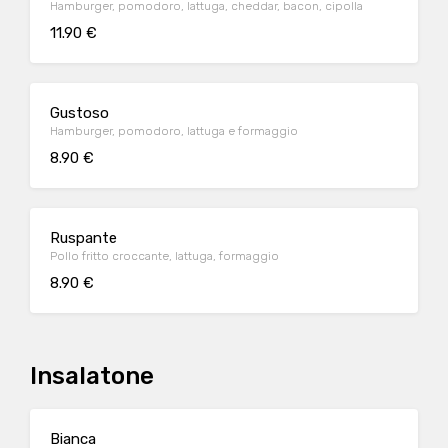
Hamburger, pomodoro, lattuga, cheddar, bacon, cipolla
11.90 €
Gustoso
Hamburger, pomodoro, lattuga e formaggio
8.90 €
Ruspante
Pollo fritto croccante, lattuga, formaggio
8.90 €
Insalatone
Bianca