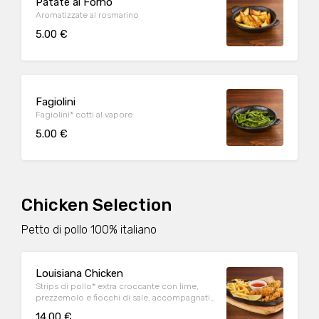
Patate al Forno
Aromatizzate al rosmarino
5.00 €
Fagiolini
Fagiolini* cotti al vapore
5.00 €
Chicken Selection
Petto di pollo 100% italiano
Louisiana Chicken
Strips di pollo* extra croccante con lime,
prezzemolo e fiocchi di sale, accompagnati
da patate* Fries e salsa Sweet & chili
14.00 €