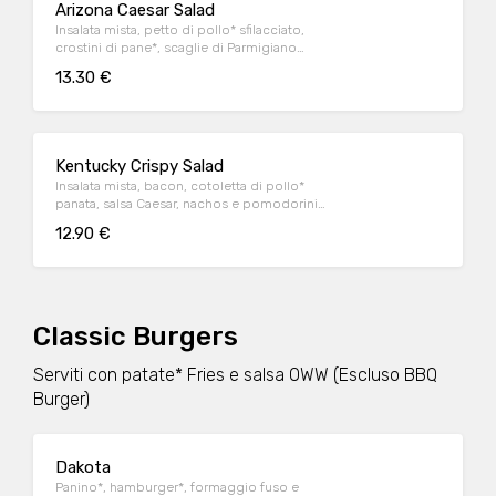
Arizona Caesar Salad
Insalata mista, petto di pollo* sfilacciato,
crostini di pane*, scaglie di Parmigiano
Reggiano DOP e salsa Caesar
13.30 €
Kentucky Crispy Salad
Insalata mista, bacon, cotoletta di pollo*
panata, salsa Caesar, nachos e pomodorini
datterino
12.90 €
Classic Burgers
Serviti con patate* Fries e salsa OWW (Escluso BBQ
Burger)
Dakota
Panino*, hamburger*, formaggio fuso e