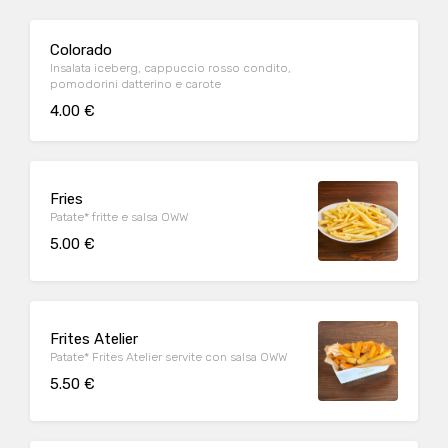
Colorado
Insalata iceberg, cappuccio rosso condito,
pomodorini datterino e carote
4.00 €
Fries
Patate* fritte e salsa OWW
5.00 €
Frites Atelier
Patate* Frites Atelier servite con salsa OWW
5.50 €