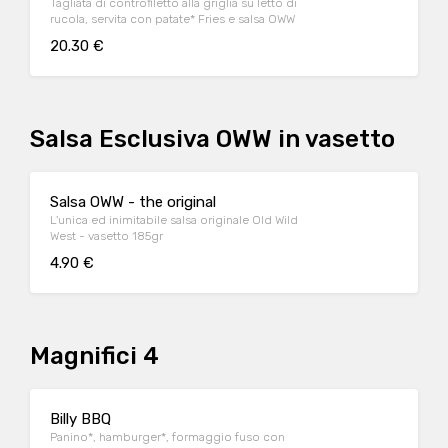
Tagliata di controfiletto alla griglia su letto di
rucola, servita con patate* Fries e salsa OWW
20.30 €
Salsa Esclusiva OWW in vasetto
Salsa OWW - the original
L'unica ed inimitabile salsa originale Old Wild
West - vasetto 185gr
4.90 €
Magnifici 4
Billy BBQ
Panino*, hamburger*, formaggio fuso con