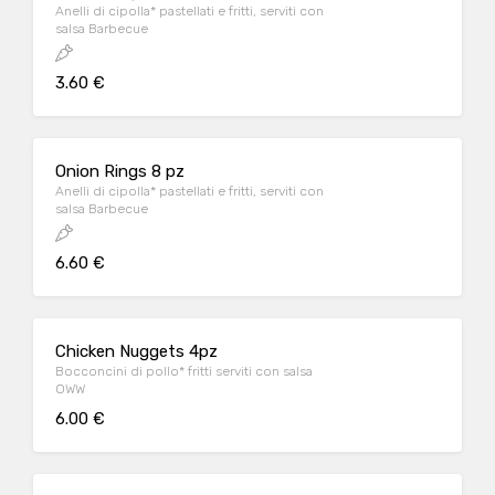
Anelli di cipolla* pastellati e fritti, serviti con
salsa Barbecue
3.60 €
Onion Rings 8 pz
Anelli di cipolla* pastellati e fritti, serviti con
salsa Barbecue
6.60 €
Chicken Nuggets 4pz
Bocconcini di pollo* fritti serviti con salsa
OWW
6.00 €