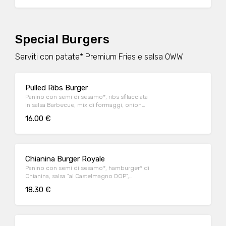
OWW
Special Burgers
Serviti con patate* Premium Fries e salsa OWW
Pulled Ribs Burger
Panino con semi di sesamo*, ribs sfilacciata
in salsa Barbecue, mix di formaggi, onion
relish, cappuccio rosso condito e insalata
16.00 €
iceberg
Chianina Burger Royale
Panino con semi di sesamo*, hamburger* di
Chianina, salsa "al Castelmagno DOP",
guanciale nostrano, cappuccio rosso
18.30 €
condito (con salsa alla senape) e insalata
iceberg