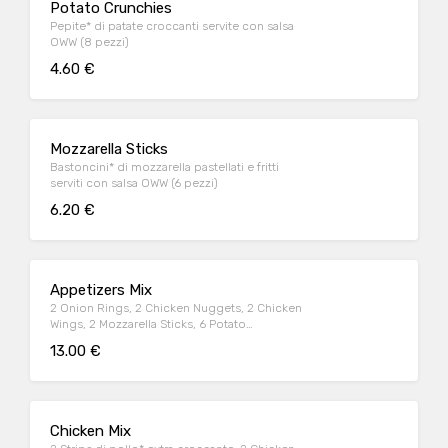
Potato Crunchies
Pepite* di patate croccanti servite con salsa
OWW (8 pezzi)
4.60 €
Mozzarella Sticks
Bastoncini* di mozzarella pastellati e fritti
serviti con salsa OWW (6 pezzi)
6.20 €
Appetizers Mix
2 Onion Rings, 2 Chicken Nuggets, 2 Chicken
Wings, 2 Mozzarella Sticks, 6 Potato
Crunchies, serviti con salsa OWW
13.00 €
Chicken Mix