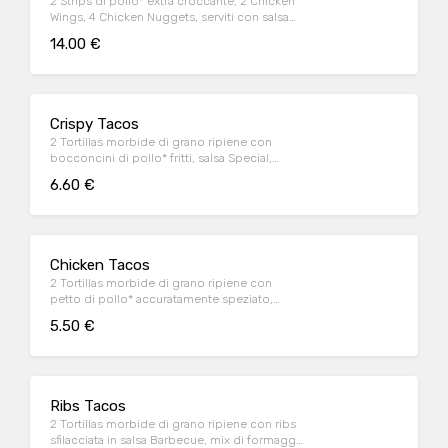
2 Strips di pollo* extra croccante, 2 Chicken
Wings, 4 Chicken Nuggets, serviti con salsa
Sweet & chili
14.00 €
Crispy Tacos
2 Tortillas morbide di grano ripiene con
bocconcini di pollo* fritti, salsa Special,
insalata iceberg e pico de gallo, il tutto
6.60 €
guarnito con sauce Cream
Chicken Tacos
2 Tortillas morbide di grano ripiene con
petto di pollo* accuratamente speziato,
peperoni e cipolla rossa marinati in salsa
5.50 €
Messicana, mix di formaggi, insalata iceberg
e pico de gallo, il tutto guarnito con sauce
Cream
Ribs Tacos
2 Tortillas morbide di grano ripiene con ribs
sfilacciata in salsa Barbecue, mix di formaggi,