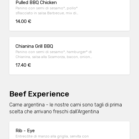
Pulled BBQ Chicken
Panino con semi di sesamo*, pollo*
sfilacciato in salsa Barbecue, mix di
formaggi, onion relish, bacon, maionese e
14.00 €
insalata iceberg
Chianina Grill BBQ
Panino con semi di sesamo*, hamburger* di
Chianina, salsa alla Scamorza, bacon, onion
relish, insalata iceberg e salsa Barbecue
17.40 €
Beef Experience
Carne argentina - le nostre carni sono tagli di prima
scelta che arrivano freschi dall'Argentina
Rib - Eye
Entrecôte di manzo alla griglia, servita con