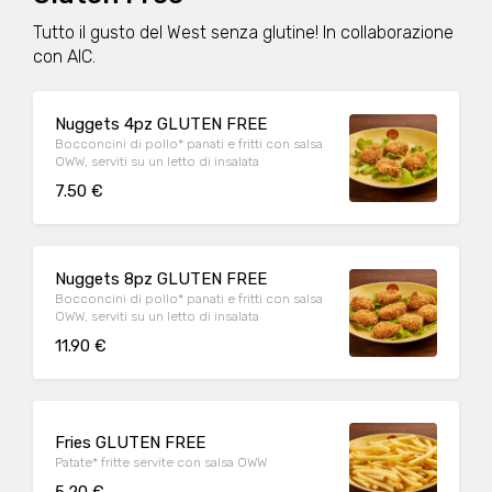
Tutto il gusto del West senza glutine! In collaborazione
con AIC.
Nuggets 4pz GLUTEN FREE
Bocconcini di pollo* panati e fritti con salsa
OWW, serviti su un letto di insalata
7.50 €
Nuggets 8pz GLUTEN FREE
Bocconcini di pollo* panati e fritti con salsa
OWW, serviti su un letto di insalata
11.90 €
Fries GLUTEN FREE
Patate* fritte servite con salsa OWW
5.20 €