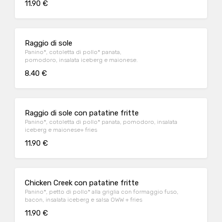
11.90 €
Raggio di sole
Panino*, cotoletta di pollo* panata,
pomodoro, insalata iceberg e maionese.
8.40 €
Raggio di sole con patatine fritte
Panino*, cotoletta di pollo* panata, pomodoro, insalata
iceberg e maionese+ fries
11.90 €
Chicken Creek con patatine fritte
Panino*, petto di pollo* alla griglia con formaggio fuso,
bacon, insalata iceberg e salsa OWW + fries
11.90 €