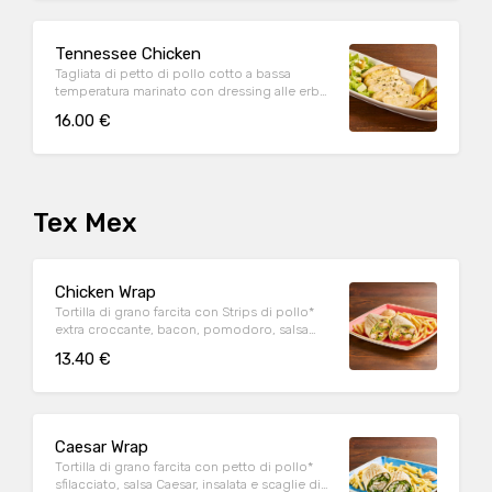
Tennessee Chicken
Tagliata di petto di pollo cotto a bassa
temperatura marinato con dressing alle erbe,
mix di pepi, con contorno di caesar salad e
16.00 €
patate al forno
Tex Mex
Chicken Wrap
Tortilla di grano farcita con Strips di pollo*
extra croccante, bacon, pomodoro, salsa
cheddar, insalata, salsa Special servite con
13.40 €
patate* Fries e salsa OWW
Caesar Wrap
Tortilla di grano farcita con petto di pollo*
sfilacciato, salsa Caesar, insalata e scaglie di