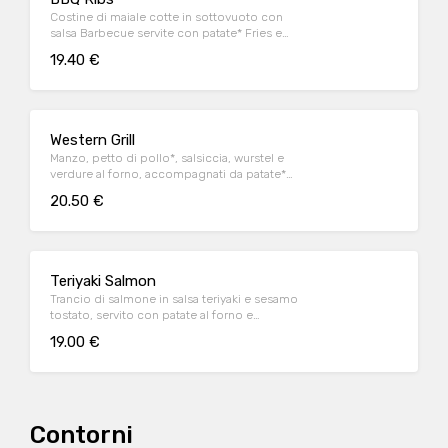
Costine di maiale cotte in sottovuoto con
salsa Barbecue servite con patate* Fries e
salsa Barbecue
19.40 €
Western Grill
Manzo, petto di pollo*, salsiccia, wurstel e
verdure al forno, accompagnati da patate*
Fries e salsa OWW (per 1 persona)
20.50 €
Teriyaki Salmon
Trancio di salmone in salsa teriyaki e sesamo
tostato, servito con patate al forno e
fagiolini*
19.00 €
Contorni