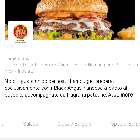
Burgers and
steaks
Galletto
Pokè
Carne
Fritti
Hamburger
Panini
Tex
mex
Insalate
Mordi il gusto unico dei nostri hamburger preparati
esclusivamente con il Black Angus irlandese allevato al
pascolo, accompagnato da fragranti patatine. Ass
...
more
rs
Salads
Classic Burgers
Special Burg