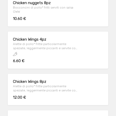
Chicken nuggets 8pz
Bocconcini di pollo* fritti serviti con salsa
OWW
10.60 €
Chicken Wings 4pz
Alette di pollo* fritte particolarmente
speziate, leggermente piccanti e servite con
salsa OWW
6.60 €
Chicken Wings 8pz
Alette di pollo* fritte particolarmente
speziate, leggermente piccanti e servite con
salsa OWW
12.00 €