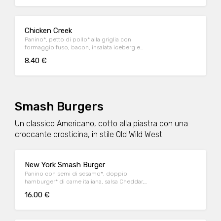
Chicken Creek
Panino*, petto di pollo* alla griglia con
formaggio fuso, bacon, insalata iceberg e
salsa OWW
8.40 €
Smash Burgers
Un classico Americano, cotto alla piastra con una
croccante crosticina, in stile Old Wild West
New York Smash Burger
Panino con semi di sesamo*, doppio
hamburger* di carne italiana, salsa Cheddar,
bacon, pomodoro, salsa OWW, insalata
16.00 €
iceberg e cetriolini, accompagnato da
patate* Fries e salsa OWW.