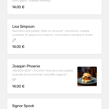
curry giallo, insalata iceberg.
14.00 €
Lisa Simpson
Pane Bun alle patate, Patty di verdure*, mandorle, insalata
coleslaw di cappuccio bianco, maionese e senape al miele.
14.00 €
Joaquin Phoenix
⭐BANDA BEST CHOICE⭐ Pane Bun alle patate,
speziata (e piccantina) cotoletta vegana*,
zucchine grigliate, maionese vegana, insalata
iceberg.
14.00 €
Signor Spock