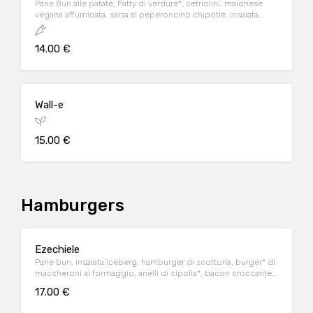
Pane Bun alle patate, Patty di verdure*, cetriolini, maionese
vegana affumicata, salsa al peperoncino chipotle, insalata
iceberg.
14.00 €
Wall-e
15.00 €
Hamburgers
Ezechiele
Pane bun, insalata iceberg, hamburger di scottona, burger* di
maccheroni al formaggio, anelli di cipolla*, bacon croccante,
crema di formaggio alla nostra birra balorda.
17.00 €