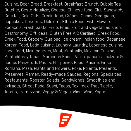
Cuisine
,
Beer
,
Bread
,
Breakfast
,
Breakfast
,
Brunch
,
Bubble Tea
,
Butcher
,
Ceste Natalizie
,
Cheese
,
Chinese food
,
Club Sandwich
,
Cocktail
,
Cold Cuts
,
Creole food
,
Crêpes
,
Cucina Georgiana
,
cupcakes
,
Desserts
,
Dolciumi
,
Ethnic Food
,
Fish
,
Flowers
,
Focaccia
,
Fresh pasta
,
Frico
,
Fries
,
Fruit and vegetables shop
,
Gastronomy
,
Gift ideas
,
Gluten Free AIC Certified
,
Greek Food
,
Greek Food
,
Grocery
,
Gua bao
,
Ice cream
,
Indian food
,
Japanese
,
Korean Food
,
Latin cuisine
,
Laundry
,
Laundry
,
Lebanese cuisine
,
Local food
,
Main courses
,
Meat
,
Meatballs
,
Mexican Cuisine
,
Montaditos y Tapas
,
Moroccan Food
,
Paella
,
panuozzi, calzoni &
pucce
,
Panzerotti
,
Pastry
,
Philippines Food
,
Piadine
,
Pinsa
Romana
,
Pizza
,
Plants and Flowers
,
Pokè
,
Polenta
,
Presents
,
Preserves
,
Ramen
,
Ready-made Sauces
,
Regional Specialties
,
Restaurants
,
Rooster
,
Salads
,
Sandwiches
,
Smoothies and
extracts
,
Street Food
,
Sushi
,
Tacos
,
Tex-mex
,
Thai
,
Tigelle
,
Toasts
,
Tramezzino
,
Veggy & Vegan
,
Wine
,
Wine
,
Yogurt