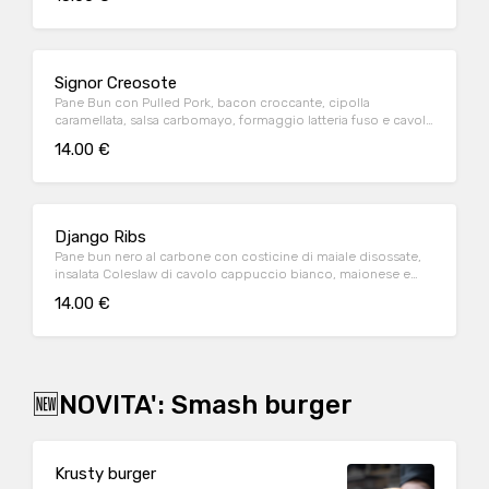
Signor Creosote
Pane Bun con Pulled Pork, bacon croccante, cipolla
caramellata, salsa carbomayo, formaggio latteria fuso e cavolo
cappuccio viola marinato
14.00 €
Django Ribs
Pane bun nero al carbone con costicine di maiale disossate,
insalata Coleslaw di cavolo cappuccio bianco, maionese e
senape al miele.
14.00 €
🆕NOVITA': Smash burger
Krusty burger