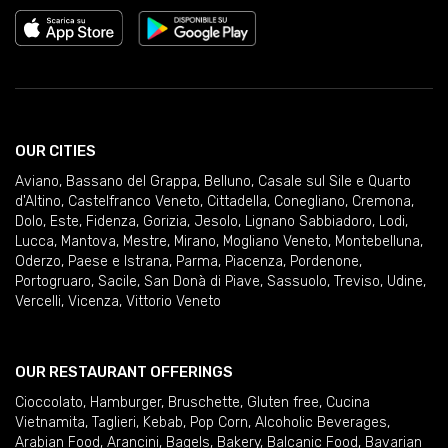
OUR CITIES
Aviano
,
Bassano del Grappa
,
Belluno
,
Casale sul Sile e Quarto
d'Altino
,
Castelfranco Veneto
,
Cittadella
,
Conegliano
,
Cremona
,
Dolo
,
Este
,
Fidenza
,
Gorizia
,
Jesolo
,
Lignano Sabbiadoro
,
Lodi
,
Lucca
,
Mantova
,
Mestre
,
Mirano
,
Mogliano Veneto
,
Montebelluna
,
Oderzo
,
Paese e Istrana
,
Parma
,
Piacenza
,
Pordenone
,
Portogruaro
,
Sacile
,
San Donà di Piave
,
Sassuolo
,
Treviso
,
Udine
,
Vercelli
,
Vicenza
,
Vittorio Veneto
OUR RESTAURANT OFFERINGS
Cioccolato
,
Hamburger
,
Bruschette
,
Gluten free
,
Cucina
Vietnamita
,
Taglieri
,
Kebab
,
Pop Corn
,
Alcoholic Beverages
,
Arabian Food
,
Arancini
,
Bagels
,
Bakery
,
Balcanic Food
,
Bavarian