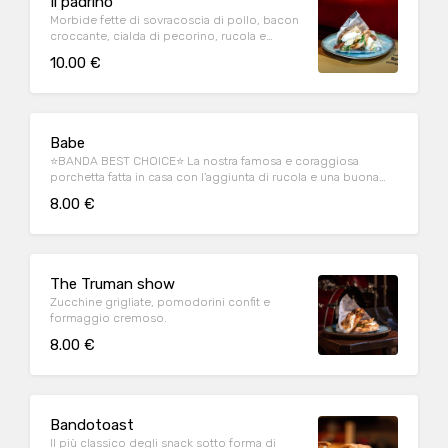
Il padrino
Morbide fette di sovracoscia di pollo, bacon
croccante, cialda di pecorino, rucola e
maionese.
10.00 €
Babe
⭐BANDA BEST CHOICE⭐ La nostra famosa e coraggiosa
porchetta fatta in casa con l’aggiunta di rucola e una buona
dose di salsa tonnata.
8.00 €
The Truman show
Zucchine grigliate, pomodorini confit e
formaggio cremoso.
8.00 €
Bandotoast
Il più classico degli snack sotto forma di