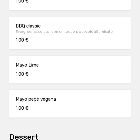
1.00 €
BBQ classic
Evergreen assoluto, con un tocco piacevole affumicato
1.00 €
Mayo Lime
1.00 €
Mayo pepe vegana
1.00 €
Dessert