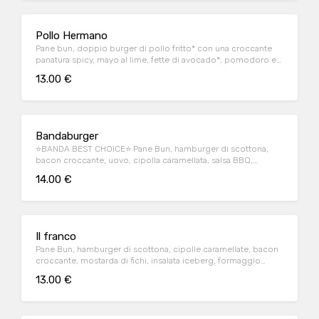
Pollo Hermano
Pane bun, doppio burger di pollo fritto* con una croccante
panatura spicy, mayo al lime, fette di avocado*, pomodoro e
insalata iceberg.
13.00 €
Bandaburger
⭐BANDA BEST CHOICE⭐ Pane Bun, hamburger di scottona,
bacon croccante, uovo, cipolla caramellata, salsa BBQ,
formaggio Bastardo Del Grappa, insalata iceberg.
14.00 €
Il franco
Pane Bun, hamburger di scottona, cipolle caramellate, bacon
croccante, mostarda di fichi, insalata iceberg, formaggio
bastardo del grappa.
13.00 €