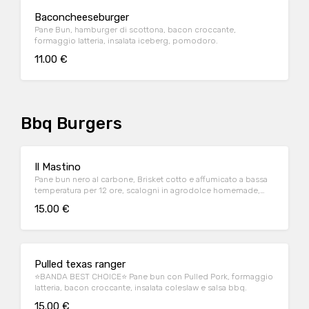
Baconcheeseburger
Pane Bun, hamburger di scottona, bacon croccante,
formaggio latteria, insalata iceberg, pomodoro.
11.00 €
Bbq Burgers
Il Mastino
Pane bun nero al carbone, Brisket cotto e affumicato a bassa
temperatura per 12 ore, scalogni in agrodolce homemade,
rucola e salsa tiger
15.00 €
Pulled texas ranger
⭐BANDA BEST CHOICE⭐ Pane bun con Pulled Pork, formaggio
latteria, bacon croccante, insalata coleslaw e salsa bbq.
15.00 €