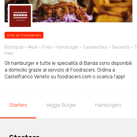
Only on Foodracers
Bistropub
Meat
Fries
Hamburger
Sandwiches
Desserts
T
mex
Gli hamburger e tutte le specialità di Banda sono disponibili
a domicilio grazie al servizio di Foodracers. Ordina a
Castelfranco Veneto su foodracers.com o scarica l'app!
Starters
Veggie Burger
Hamburgers