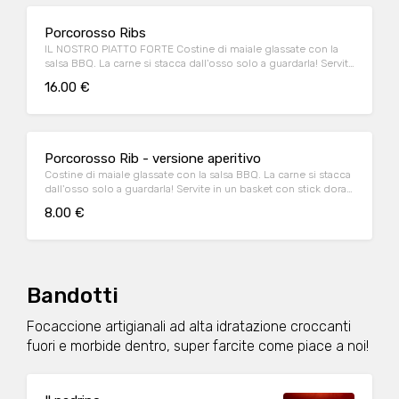
Porcorosso Ribs
IL NOSTRO PIATTO FORTE Costine di maiale glassate con la
salsa BBQ. La carne si stacca dall'osso solo a guardarla! Servite
in un basket con stick dorati di polenta fritta
16.00 €
Porcorosso Rib - versione aperitivo
Costine di maiale glassate con la salsa BBQ. La carne si stacca
dall'osso solo a guardarla! Servite in un basket con stick dorati
di polenta fritta.
8.00 €
Bandotti
Focaccione artigianali ad alta idratazione croccanti
fuori e morbide dentro, super farcite come piace a noi!