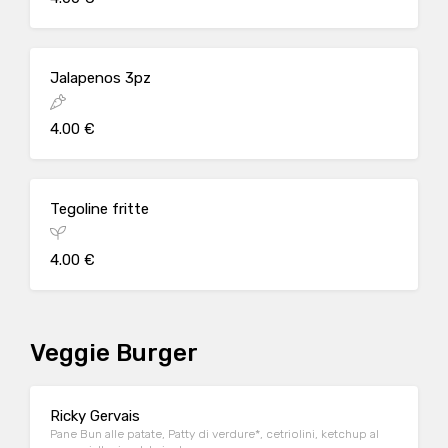
Jalapenos 3pz
4.00 €
Tegoline fritte
4.00 €
Veggie Burger
Ricky Gervais
Pane Bun alle patate, Patty di verdure*, cetriolini, ketchup al