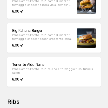
Pane Martin’s Potato Roll*, carne di manzo*,
formaggio cheddar, cipolla viola, cetriolini,
salsa burger.
8.00 €
Big Kahuna Burger
Pane Martin’s Potato Roll*, carne di manzo*,
formaggio cheddar, bacon croccante, salsa
burger.
8.00 €
Tenente Aldo Raine
Pane Martin’s Potato Roll*, salsiccia, formaggio fuso, friarielli
saltati.
8.00 €
Ribs