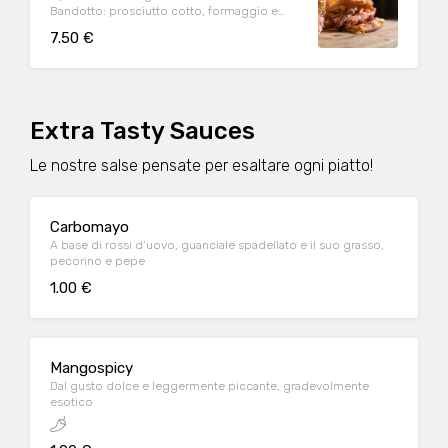
Bandotto: prosciutto cotto, formaggio e
funghi
7.50 €
Extra Tasty Sauces
Le nostre salse pensate per esaltare ogni piatto!
Carbomayo
A base di rossi d’uovo, guanciale spadellato e il suo grasso,
pecorino e pepe
1.00 €
Mangospicy
Dal gusto dolce e leggermente piccante, gradevolmente
esotico