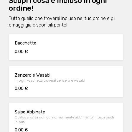
Scopri cosa è incluso in ogni
ordine!
Tutto quello che troverai incluso nel tuo ordine e gli
omaggi già disponibili per te!
Bacchette
0.00 €
Zenzero e Wasabi
In ogni vaschetta troverai zenzero e wasabi
0.00 €
Salse Abbinate
Qualsiasi salsa con cui normalmente abbiniamo i nostri piatti
in sala
0.00 €