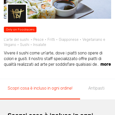
Only on Foodracers
L'arte del sushi.
Pesce
Fritti
Giapponese
Vegetariano e
Vegano
Sushi
Insalate
Vivere il sushi come un'arte, dove i piatti sono opere di
colori e gusti. Il nostro staff specializzato offre piatti di
qualità realizzati ad arte per soddisfare qualsiasi de
...
more
Scopri cosa è incluso in ogni ordine!
Antipasti