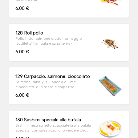
salsa special
6.00 €
128 Roll pollo
Pollo fritto, salmone crudo, formaggio
(sottiletta) flambata e salsa teriyaki
6.00 €
129 Carpaccio, salmone, cioccolato
Salmone, salsa yuzu, buccia di lime,
cioccolato, olio rosso e chips riso
6.00 €
130 Sashimi speciale alla bufala
Sashimi misti su letto stracciatella alla bufala
speziata, con salsa yuzu, olio verde e olio
rosso dello chef