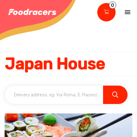
0
Japan House