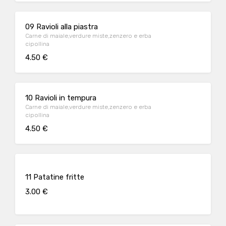
09 Ravioli alla piastra
Carne di maiale,verdure miste,zenzero e erba
cipollina
4.50 €
10 Ravioli in tempura
Carne di maiale,verdure miste,zenzero e erba
cipollina
4.50 €
11 Patatine fritte
3.00 €