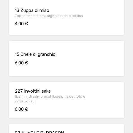
13 Zuppa di miso
Zuppa base di soia,alghe e erba cipollina
4.00 €
15 Chele di granchio
6.00 €
227 Involtini sake
Sashimi di salmone,philadelphia,cetriolo e
salsa ponzu
6.00 €