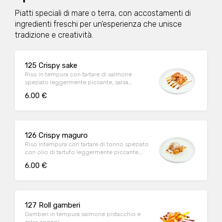
Piatti speciali di mare o terra, con accostamenti di
ingredienti freschi per un'esperienza che unisce
tradizione e creatività.
125 Crispy sake
Riso in tempura con tartare di salmone
speziato leggermente piccante, salsa
mango, teriyaki ed erba cipollina
6.00 €
126 Crispy maguro
Riso intempura con tartare di tonno speziato
con olio di tartufo leggermente piccante,
erba cipollina e salsa yuzu tartufo, teriyaki,
6.00 €
parmigiano
127 Roll gamberi
Gamberi in tempura salmone pistacchio e