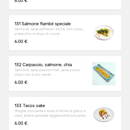
6.00 €
131 Salmone flambé speciale
Salmone, salsa zafferano dolce, olio rosso,
pistacchio e chips di rucola
6.00 €
132 Carpaccio, salmone, chia
Salmone, salsa passion fruit, salsa ponzu,
chips riso e olio verde
6.00 €
133 Tacos sake
Sfoglia croccante a base di farina di grano e
mais, tartare speziata leggermente piccante
e philadelphia, mango, avocado e salsa
6.00 €
teriyaki