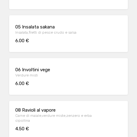
05 Insalata sakana
Insalata,filetti di pesce crudo e salsa
6.00 €
06 Involtini vege
Verdure misti
6.00 €
08 Ravioli al vapore
Carne di maiale,verdure miste,zenzero e erba
cipollina
4.50 €