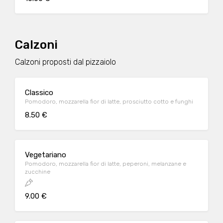
Calzoni
Calzoni proposti dal pizzaiolo
Classico
Pomodoro, mozzarella fior di latte, prosciutto cotto e funghi
8.50 €
Vegetariano
Pomodoro, mozzarella fior di latte, peperoni, melanzane e
zucchine
9.00 €