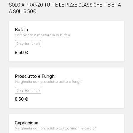
SOLO A PRANZO TUTTE LE PIZZE CLASSICHE + BIBITA
A SOLI 8.50€
Bufala
Pomodoro e mozzarella di bufala
Only for lunch
8.50 €
Prosciutto e Funghi
Margherita con prosciutto cotto e funghi
Only for lunch
8.50 €
Capricciosa
Margherita con prosciutto cotto, funghi e carciofi