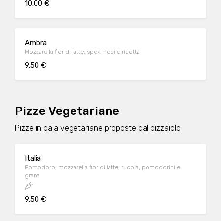
10.00 €
Ambra
Mozzarella fior di latte, spek, noci e ricotta
9.50 €
Pizze Vegetariane
Pizze in pala vegetariane proposte dal pizzaiolo
Italia
Pomodoro, mozzarella fior di latte, rucola, pomodorini e
grana
9.50 €