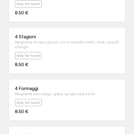
Only for lunch
8.50 €
4 Stagioni
Margherita divisa a spicchi con prosciutto cotto, olive, carciofi
e funghi
Only for lunch
8.50 €
4 Formaggi
Margherita con asiago, grana, gorgonzola e brie
Only for lunch
8.50 €