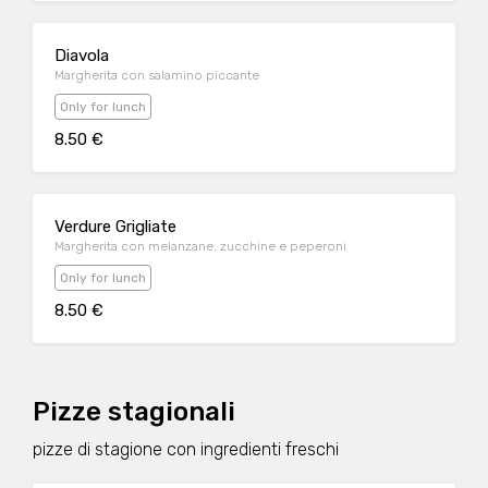
Diavola
Margherita con salamino piccante
Only for lunch
8.50 €
Verdure Grigliate
Margherita con melanzane, zucchine e peperoni
Only for lunch
8.50 €
Pizze stagionali
pizze di stagione con ingredienti freschi