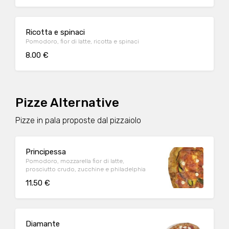
Ricotta e spinaci
Pomodoro, fior di latte, ricotta e spinaci
8.00 €
Pizze Alternative
Pizze in pala proposte dal pizzaiolo
Principessa
Pomodoro, mozzarella fior di latte,
prosciutto crudo, zucchine e philadelphia
11.50 €
Diamante