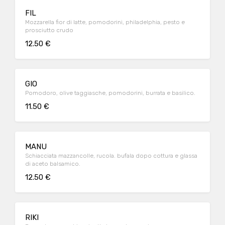
FIL
Mozzarella fior di latte, pomodorini, philadelphia, pesto e
prosciutto crudo
12.50 €
GIO
Pomodoro, olive taggiasche, pomodorini, burrata e basilico.
11.50 €
MANU
Schiacciata mazzancolle, rucola. bufala dopo cottura e glassa
di aceto balsamico.
12.50 €
RIKI