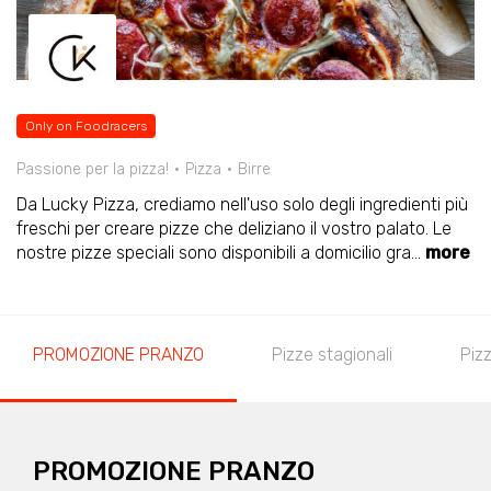
Only on Foodracers
Passione per la pizza!
Pizza
Birre
Da Lucky Pizza, crediamo nell'uso solo degli ingredienti più
freschi per creare pizze che deliziano il vostro palato. Le
nostre pizze speciali sono disponibili a domicilio gra
...
more
PROMOZIONE PRANZO
Pizze stagionali
Piz
PROMOZIONE PRANZO