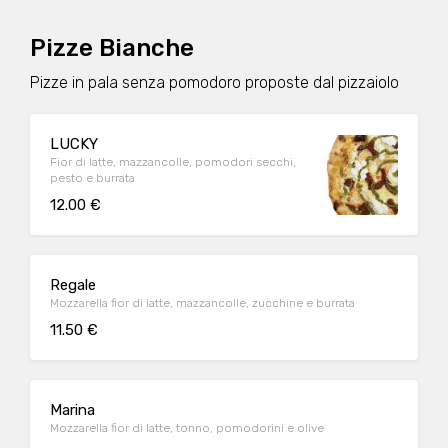
Pizze Bianche
Pizze in pala senza pomodoro proposte dal pizzaiolo
LUCKY
Fior di latte, mazzancolle, pomodori secchi,
pesto e burrata
12.00 €
Regale
Mozzarella fior di latte, mazzancolle, zucchine e burrata
11.50 €
Marina
Mozzarella fior di latte, tonno, pomodorini e olive