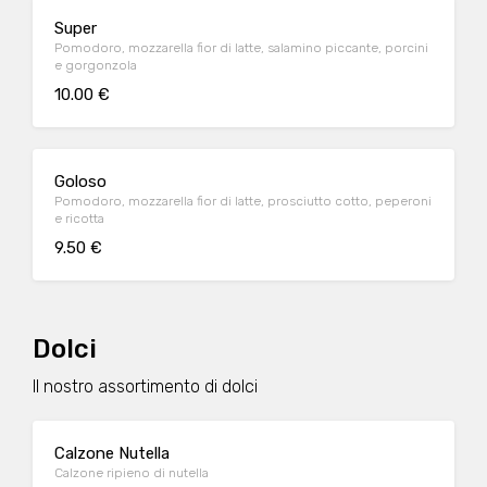
Super
Pomodoro, mozzarella fior di latte, salamino piccante, porcini
e gorgonzola
10.00 €
Goloso
Pomodoro, mozzarella fior di latte, prosciutto cotto, peperoni
e ricotta
9.50 €
Dolci
Il nostro assortimento di dolci
Calzone Nutella
Calzone ripieno di nutella