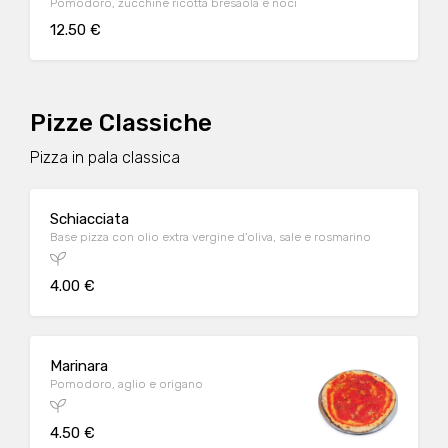
Pomodoro, zucchine ricotta bresaola e noci
12.50 €
Pizze Classiche
Pizza in pala classica
Schiacciata
Base pizza con olio extra vergine d'oliva, sale e rosmarino
4.00 €
Marinara
Pomodoro, aglio e origano
4.50 €