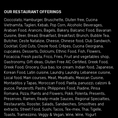
OUR RESTAURANT OFFERINGS
Cioccolato
,
Hamburger
,
Bruschette
,
Gluten free
,
Cucina
Vietnamita
,
Taglieri
,
Kebab
,
Pop Corn
,
Alcoholic Beverages
,
Arabian Food
,
Arancini
,
Bagels
,
Bakery
,
Balcanic Food
,
Bavarian
Cuisine
,
Beer
,
Bread
,
Breakfast
,
Breakfast
,
Brunch
,
Bubble Tea
,
Butcher
,
Ceste Natalizie
,
Cheese
,
Chinese food
,
Club Sandwich
,
Cocktail
,
Cold Cuts
,
Creole food
,
Crêpes
,
Cucina Georgiana
,
cupcakes
,
Desserts
,
Dolciumi
,
Ethnic Food
,
Fish
,
Flowers
,
Focaccia
,
Fresh pasta
,
Frico
,
Fries
,
Fruit and vegetables shop
,
Gastronomy
,
Gift ideas
,
Gluten Free AIC Certified
,
Greek Food
,
Greek Food
,
Grocery
,
Gua bao
,
Ice cream
,
Indian food
,
Japanese
,
Korean Food
,
Latin cuisine
,
Laundry
,
Laundry
,
Lebanese cuisine
,
Local food
,
Main courses
,
Meat
,
Meatballs
,
Mexican Cuisine
,
Montaditos y Tapas
,
Moroccan Food
,
Paella
,
panuozzi, calzoni &
pucce
,
Panzerotti
,
Pastry
,
Philippines Food
,
Piadine
,
Pinsa
Romana
,
Pizza
,
Plants and Flowers
,
Pokè
,
Polenta
,
Presents
,
Preserves
,
Ramen
,
Ready-made Sauces
,
Regional Specialties
,
Restaurants
,
Rooster
,
Salads
,
Sandwiches
,
Smoothies and
extracts
,
Street Food
,
Sushi
,
Tacos
,
Tex-mex
,
Thai
,
Tigelle
,
Toasts
,
Tramezzino
,
Veggy & Vegan
,
Wine
,
Wine
,
Yogurt