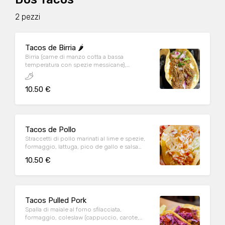
2 pezzi
Tacos de Birria 🌶️
Birria (carne di manzo cotta a bassa
temperatura con spezie messicane),
formaggio, cipolla, coriandolo e salsa
10.50 €
Tacos de Pollo
Straccetti di pollo marinati al lime e spezie,
formaggio, lattuga, pico de gallo e salsa
ranch
10.50 €
Tacos Pulled Pork
Spalla di maiale al forno sfilacciata,
formaggio, coleslaw (cappuccio, carote,