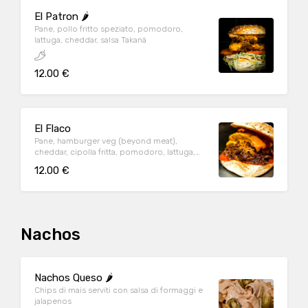
El Patron 🌶️
Pane, pollo fritto speziato, pomodoro,
lattuga, cheddar, salsa Takanà
12.00 €
El Flaco
Pane, hamburger veg (beyond meat),
cheddar, cipolla fritta, pomodoro, lattuga,
salsa ranch
12.00 €
Nachos
Nachos Queso 🌶️
Chips di mais serviti con salsa di formaggi e
jalapenos