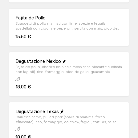
Fajita de Pollo
Straccetti di pollo marinati con lime, spezie e tequila
spadellati con cipolla e peperoni, servita con mais, pico de
gallo, guacamole e tortillas
15.50 €
Degustazione Mexico 🌶️
Fajita de pollo, chorizo (salsiccia messicana piccante cucinata
con fagioli), riso, formaggio, pico de gallo, guacamole,
tortillas, salse
18.00 €
Degustazione Texas 🌶️
Chili con carne, pulled pork (spalla di maiale al forno
sfilacciato), riso, formaggio, coleslaw, fagioli, tortillas, salse
18.00 €