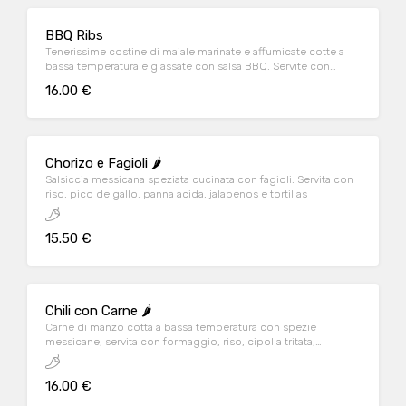
BBQ Ribs
Tenerissime costine di maiale marinate e affumicate cotte a
bassa temperatura e glassate con salsa BBQ. Servite con
patate fritte e fagioli messicani
16.00 €
Chorizo e Fagioli 🌶️
Salsiccia messicana speziata cucinata con fagioli. Servita con
riso, pico de gallo, panna acida, jalapenos e tortillas
15.50 €
Chili con Carne 🌶️
Carne di manzo cotta a bassa temperatura con spezie
messicane, servita con formaggio, riso, cipolla tritata,
jalapenos, mais e tortillas
16.00 €