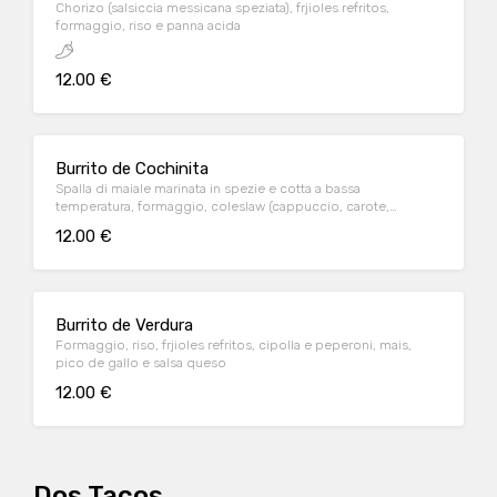
Chorizo (salsiccia messicana speziata), frjioles refritos,
formaggio, riso e panna acida
12.00 €
Burrito de Cochinita
Spalla di maiale marinata in spezie e cotta a bassa
temperatura, formaggio, coleslaw (cappuccio, carote,
dressing) e salsa BBQ
12.00 €
Burrito de Verdura
Formaggio, riso, frjioles refritos, cipolla e peperoni, mais,
pico de gallo e salsa queso
12.00 €
Dos Tacos