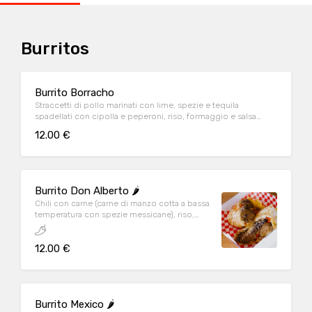
Burritos
Burrito Borracho
Straccetti di pollo marinati con lime, spezie e tequila
spadellati con cipolla e peperoni, riso, formaggio e salsa
ranch
12.00 €
Burrito Don Alberto 🌶️
Chili con carne (carne di manzo cotta a bassa
temperatura con spezie messicane), riso,
fagioli, formaggio, cipolla tritata e peperoni
12.00 €
Burrito Mexico 🌶️