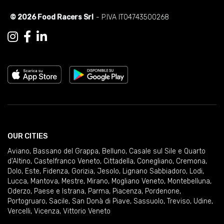
© 2026 Food Racers Srl
- P.IVA IT04743500268
OUR CITIES
Aviano
,
Bassano del Grappa
,
Belluno
,
Casale sul Sile e Quarto
d'Altino
,
Castelfranco Veneto
,
Cittadella
,
Conegliano
,
Cremona
,
Dolo
,
Este
,
Fidenza
,
Gorizia
,
Jesolo
,
Lignano Sabbiadoro
,
Lodi
,
Lucca
,
Mantova
,
Mestre
,
Mirano
,
Mogliano Veneto
,
Montebelluna
,
Oderzo
,
Paese e Istrana
,
Parma
,
Piacenza
,
Pordenone
,
Portogruaro
,
Sacile
,
San Donà di Piave
,
Sassuolo
,
Treviso
,
Udine
,
Vercelli
,
Vicenza
,
Vittorio Veneto