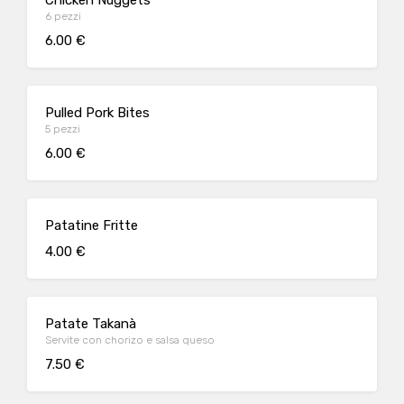
Chicken Nuggets
6 pezzi
6.00 €
Pulled Pork Bites
5 pezzi
6.00 €
Patatine Fritte
4.00 €
Patate Takanà
Servite con chorizo e salsa queso
7.50 €