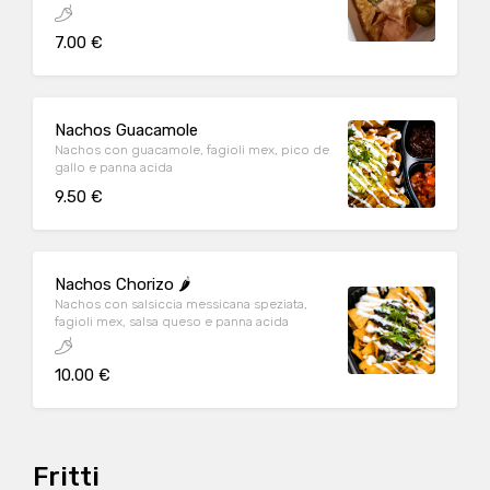
7.00 €
Nachos Guacamole
Nachos con guacamole, fagioli mex, pico de
gallo e panna acida
9.50 €
Nachos Chorizo 🌶️
Nachos con salsiccia messicana speziata,
fagioli mex, salsa queso e panna acida
10.00 €
Fritti