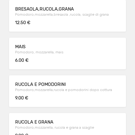
BRESAOLA,RUCOLA,GRANA
Pomodoro,mozzarella,bresaola ,rucola, scaglie di grana
12.50 €
MAIS
Pomodoro, mozzarella, mais
6.00 €
RUCOLA E POMODORINI
Pomodoro,mozzarella,rucola e pomodorini dopo cottura
9.00 €
RUCOLA E GRANA
Pomodoro,mozzarella, rucola e grana a scaglie