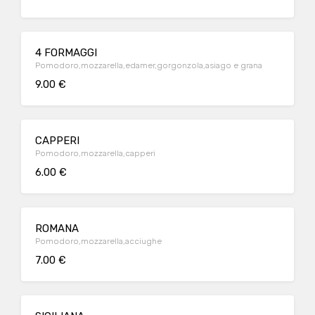
4 FORMAGGI
Pomodoro,mozzarella,edamer,gorgonzola,asiago e grana
9.00 €
CAPPERI
Pomodoro,mozzarella,capperi
6.00 €
ROMANA
Pomodoro,mozzarella,acciughe
7.00 €