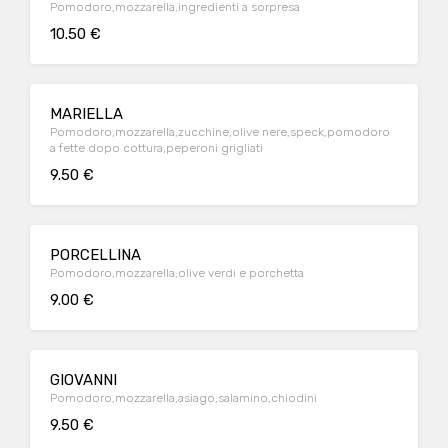
Pomodoro,mozzarella,ingredienti a sorpresa
10.50 €
MARIELLA
Pomodoro,mozzarella,zucchine,olive nere,speck,pomodoro
a fette dopo cottura,peperoni grigliati
9.50 €
PORCELLINA
Pomodoro,mozzarella,olive verdi e porchetta
9.00 €
GIOVANNI
Pomodoro,mozzarella,asiago,salamino,chiodini
9.50 €