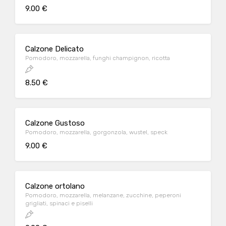
9.00 €
Calzone Delicato
Pomodoro, mozzarella, funghi champignon, ricotta
8.50 €
Calzone Gustoso
Pomodoro, mozzarella, gorgonzola, wustel, speck
9.00 €
Calzone ortolano
Pomodoro, mozzarella, melanzane, zucchine, peperoni
grigliati, spinaci e piselli