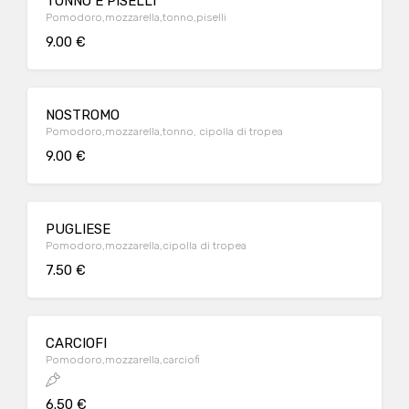
TONNO E PISELLI
Pomodoro,mozzarella,tonno,piselli
9.00 €
NOSTROMO
Pomodoro,mozzarella,tonno, cipolla di tropea
9.00 €
PUGLIESE
Pomodoro,mozzarella,cipolla di tropea
7.50 €
CARCIOFI
Pomodoro,mozzarella,carciofi
6.50 €