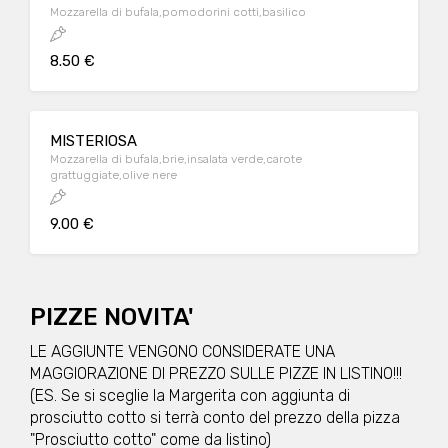
Mozzarella di bufala,pomodorini cotti,basilico
8.50 €
MISTERIOSA
Mozzarella di bufala,brie,insalata verde,carote
grattuggiate,olive nere
9.00 €
PIZZE NOVITA'
LE AGGIUNTE VENGONO CONSIDERATE UNA
MAGGIORAZIONE DI PREZZO SULLE PIZZE IN LISTINO!!!
(ES. Se si sceglie la Margerita con aggiunta di
prosciutto cotto si terrà conto del prezzo della pizza
"Prosciutto cotto" come da listino)