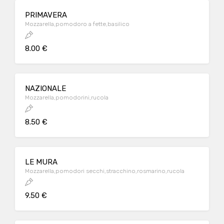
PRIMAVERA
Mozzarella,pomodoro a fette,basilico
8.00 €
NAZIONALE
Mozzarella,pomodorini,rucola
8.50 €
LE MURA
Mozzarella,pomodori secchi,stracchino,rosmarino,rucola
9.50 €