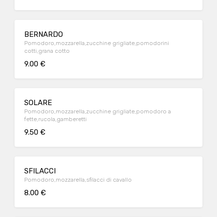
BERNARDO
Pomodoro,mozzarella,zucchine grigliate,pomodorini
cotti,grana cotto
9.00 €
SOLARE
Pomodoro,mozzarella,zucchine grigliate,pomodoro a
fette,rucola,gamberetti
9.50 €
SFILACCI
Pomodoro,mozzarella,sfilacci di cavallo
8.00 €