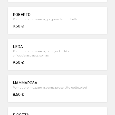
ROBERTO
Pomodoro,mozzarella,gorgonzola,porchetta
9.50 €
LEDA
Pomodoro,mozzarella,tonno,radicchio di
chioggia,asparagi,spinaci
9.50 €
MAMMAROSA
Pomodoro,mozzarella,panna,prosciutto cotto,piselli
8.50 €