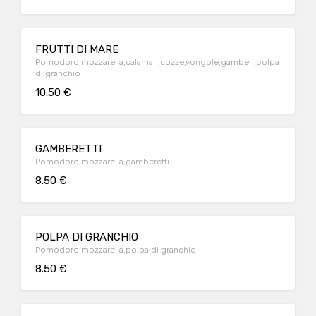
FRUTTI DI MARE
Pomodoro,mozzarella,calamari,cozze,vongole,gamberi,polpa
di granchio
10.50 €
GAMBERETTI
Pomodoro,mozzarella,gamberetti
8.50 €
POLPA DI GRANCHIO
Pomodoro,mozzarella,polpa di granchio
8.50 €