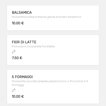
BALSAMICA
Mozzarella,bufala,bresaola,glassa all'aceto balsamico
10.00 €
FIOR DI LATTE
Pomodoro,mozzarella fiordilatte
7.50 €
5 FORMAGGI
Mozzarella,caciotta (pepata,peperoincino o finocchio) e 4
formaggi
10.00 €