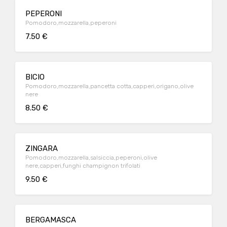
PEPERONI
Pomodoro,mozzarella,peperoni
7.50 €
BICIO
Pomodoro,mozzarella,pancetta cotta,capperi,origano,olive
nere
8.50 €
ZINGARA
Pomodoro,mozzarella,salsiccia,peperoni,olive
nere,capperi,funghi champignon trifolati
9.50 €
BERGAMASCA