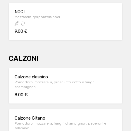
NOCI
Mozzarella,gorgonzola,noci
9.00 €
CALZONI
Calzone classico
Pomodoro, mozzarella, prosciutto cotto e funghi
champignon
8.00 €
Calzone Gitano
Pomodoro, mozzarella, funghi champignon, peperoni e
salamino