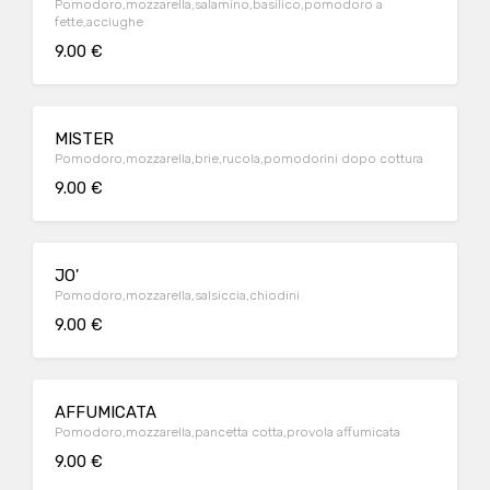
Pomodoro,mozzarella,salamino,basilico,pomodoro a
fette,acciughe
9.00 €
MISTER
Pomodoro,mozzarella,brie,rucola,pomodorini dopo cottura
9.00 €
JO'
Pomodoro,mozzarella,salsiccia,chiodini
9.00 €
AFFUMICATA
Pomodoro,mozzarella,pancetta cotta,provola affumicata
9.00 €