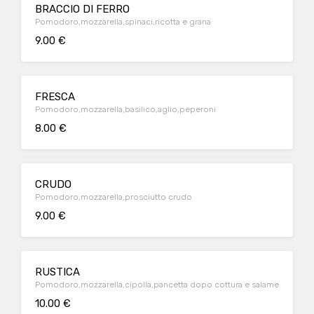
BRACCIO DI FERRO
Pomodoro,mozzarella,spinaci,ricotta e grana
9.00 €
FRESCA
Pomodoro,mozzarella,basilico,aglio,peperoni
8.00 €
CRUDO
Pomodoro,mozzarella,prosciutto crudo
9.00 €
RUSTICA
Pomodoro,mozzarella,cipolla,pancetta dopo cottura e salame
10.00 €