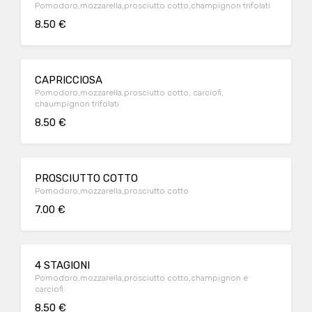
Pomodoro,mozzarella,prosciutto cotto,champignon trifolati
8.50 €
CAPRICCIOSA
Pomodoro,mozzarella,prosciutto cotto, carciofi,
chaumpignon trifolati
8.50 €
PROSCIUTTO COTTO
Pomodoro,mozzarella,prosciutto cotto
7.00 €
4 STAGIONI
Pomodoro,mozzarella,prosciutto cotto,champignon e
carciofi
8.50 €