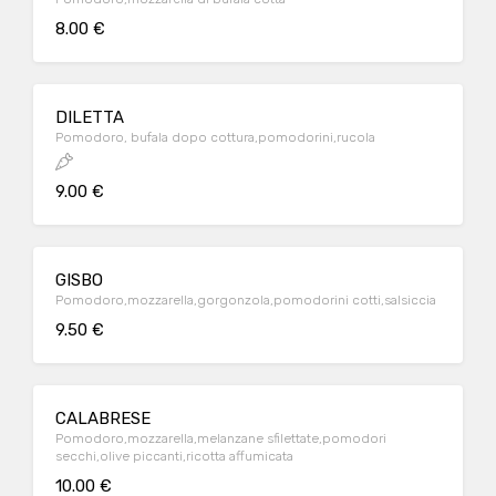
8.00 €
DILETTA
Pomodoro, bufala dopo cottura,pomodorini,rucola
9.00 €
GISBO
Pomodoro,mozzarella,gorgonzola,pomodorini cotti,salsiccia
9.50 €
CALABRESE
Pomodoro,mozzarella,melanzane sfilettate,pomodori
secchi,olive piccanti,ricotta affumicata
10.00 €