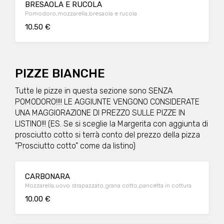
BRESAOLA E RUCOLA
Pomodoro,mozzarella,bresaola e rucola
10.50 €
PIZZE BIANCHE
Tutte le pizze in questa sezione sono SENZA
POMODORO!!!! LE AGGIUNTE VENGONO CONSIDERATE
UNA MAGGIORAZIONE DI PREZZO SULLE PIZZE IN
LISTINO!!! (ES. Se si sceglie la Margerita con aggiunta di
prosciutto cotto si terrà conto del prezzo della pizza
"Prosciutto cotto" come da listino)
CARBONARA
Mozzarella,uovo strapazzato,grana cotto,pancetta in cottura
10.00 €