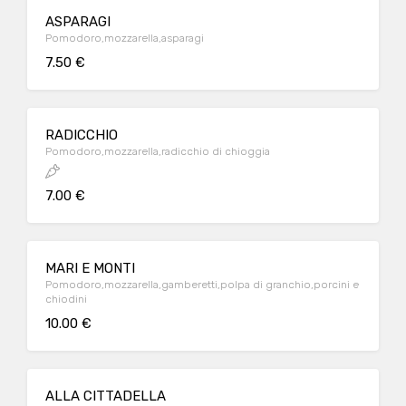
ASPARAGI
Pomodoro,mozzarella,asparagi
7.50 €
RADICCHIO
Pomodoro,mozzarella,radicchio di chioggia
7.00 €
MARI E MONTI
Pomodoro,mozzarella,gamberetti,polpa di granchio,porcini e
chiodini
10.00 €
ALLA CITTADELLA