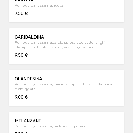
RICOTTA
Pomodoro,mozzarella,ricotta
7.50 €
GARIBALDINA
Pomodoro,mozzarella,carciofi,prosciutto cotto,funghi
champignon trifolati,capperi,salamino,olive nere
9.50 €
OLANDESINA
Pomodoro,mozzarella,pancetta dopo cottura,rucola,grana
grattuggiato
9.00 €
MELANZANE
Pomodoro,mozzarella, melanzane grigliate