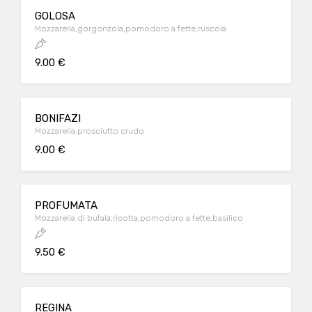
GOLOSA
Mozzarella,gorgonzola,pomodoro a fette,ruscola
9.00 €
BONIFAZI
Mozzarella,prosciutto crudo
9.00 €
PROFUMATA
Mozzarella di bufala,ricotta,pomodoro a fette,basilico
9.50 €
REGINA