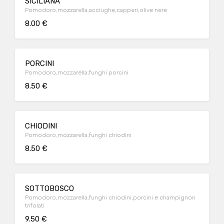
SICILIANA
Pomodoro,mozzarella,acciughe,capperi,olive nere
8.00 €
PORCINI
Pomodoro,mozzarella,funghi porcini
8.50 €
CHIODINI
Pomodoro,mozzarella,funghi chiodini
8.50 €
SOTTOBOSCO
Pomodoro,mozzarella,funghi chiodini,porcini e champignon
trifolati
9.50 €