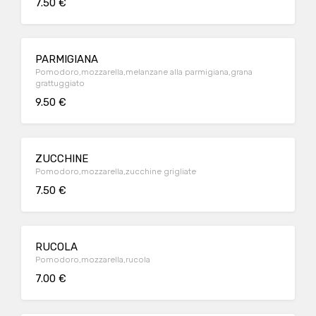
7.50 €
PARMIGIANA
Pomodoro,mozzarella,melanzane alla parmigiana,grana
grattuggiato
9.50 €
ZUCCHINE
Pomodoro,mozzarella,zucchine grigliate
7.50 €
RUCOLA
Pomodoro,mozzarella,rucola
7.00 €