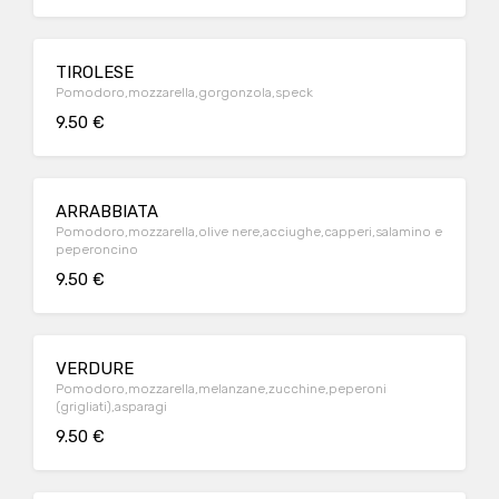
TIROLESE
Pomodoro,mozzarella,gorgonzola,speck
9.50 €
ARRABBIATA
Pomodoro,mozzarella,olive nere,acciughe,capperi,salamino e
peperoncino
9.50 €
VERDURE
Pomodoro,mozzarella,melanzane,zucchine,peperoni
(grigliati),asparagi
9.50 €