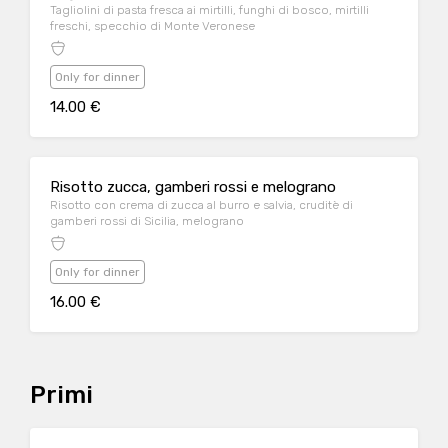
Tagliolini di pasta fresca ai mirtilli, funghi di bosco, mirtilli
freschi, specchio di Monte Veronese
Only for dinner
14.00 €
Risotto zucca, gamberi rossi e melograno
Risotto con crema di zucca al burro e salvia, cruditè di
gamberi rossi di Sicilia, melograno
Only for dinner
16.00 €
Primi