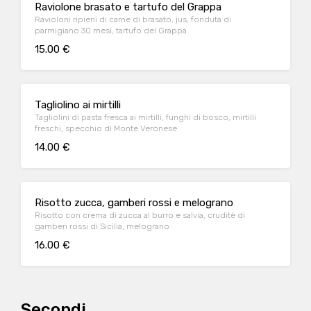
Raviolone brasato e tartufo del Grappa
Ravioloni ripieni di carne di brasato, jus, fonduta di
parmigiano 30 mesi, tartufo del Grappa
15.00 €
Tagliolino ai mirtilli
Tagliolini di pasta fresca ai mirtilli, funghi di bosco, mirtilli
freschi, specchio di Monte Veronese
14.00 €
Risotto zucca, gamberi rossi e melograno
Risotto con crema di zucca al burro e salvia, cruditè di
gamberi rossi di Sicilia, melograno
16.00 €
Secondi