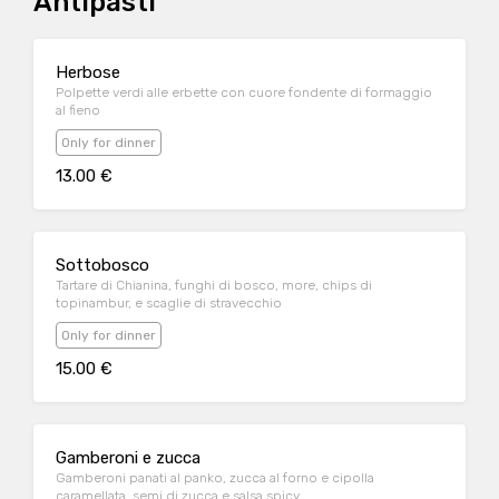
Antipasti
Herbose
Polpette verdi alle erbette con cuore fondente di formaggio
al fieno
Only for dinner
13.00 €
Sottobosco
Tartare di Chianina, funghi di bosco, more, chips di
topinambur, e scaglie di stravecchio
Only for dinner
15.00 €
Gamberoni e zucca
Gamberoni panati al panko, zucca al forno e cipolla
caramellata, semi di zucca e salsa spicy