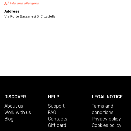
Info and allergens
Address
Via Porte Bassanesi 3, Cittadella
DISCOVER
HELP
LEGAL NOTICE
About us
Support
Terms and
Work with us
FAQ
conditions
Blog
Contacts
Privacy policy
Gift card
Cookies policy