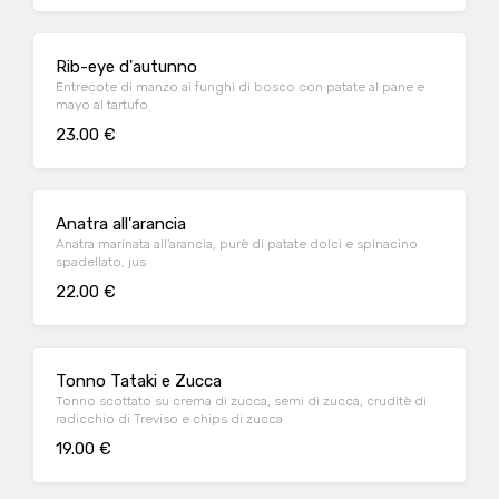
Rib-eye d'autunno
Entrecote di manzo ai funghi di bosco con patate al pane e
mayo al tartufo
23.00 €
Anatra all'arancia
Anatra marinata all'arancia, purè di patate dolci e spinacino
spadellato, jus
22.00 €
Tonno Tataki e Zucca
Tonno scottato su crema di zucca, semi di zucca, cruditè di
radicchio di Treviso e chips di zucca
19.00 €