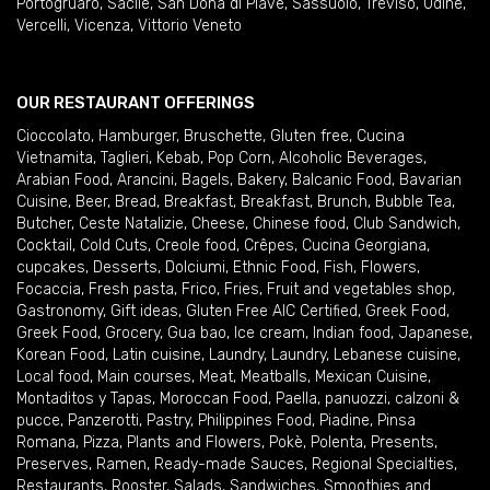
Portogruaro
,
Sacile
,
San Donà di Piave
,
Sassuolo
,
Treviso
,
Udine
,
Vercelli
,
Vicenza
,
Vittorio Veneto
OUR RESTAURANT OFFERINGS
Cioccolato
,
Hamburger
,
Bruschette
,
Gluten free
,
Cucina
Vietnamita
,
Taglieri
,
Kebab
,
Pop Corn
,
Alcoholic Beverages
,
Arabian Food
,
Arancini
,
Bagels
,
Bakery
,
Balcanic Food
,
Bavarian
Cuisine
,
Beer
,
Bread
,
Breakfast
,
Breakfast
,
Brunch
,
Bubble Tea
,
Butcher
,
Ceste Natalizie
,
Cheese
,
Chinese food
,
Club Sandwich
,
Cocktail
,
Cold Cuts
,
Creole food
,
Crêpes
,
Cucina Georgiana
,
cupcakes
,
Desserts
,
Dolciumi
,
Ethnic Food
,
Fish
,
Flowers
,
Focaccia
,
Fresh pasta
,
Frico
,
Fries
,
Fruit and vegetables shop
,
Gastronomy
,
Gift ideas
,
Gluten Free AIC Certified
,
Greek Food
,
Greek Food
,
Grocery
,
Gua bao
,
Ice cream
,
Indian food
,
Japanese
,
Korean Food
,
Latin cuisine
,
Laundry
,
Laundry
,
Lebanese cuisine
,
Local food
,
Main courses
,
Meat
,
Meatballs
,
Mexican Cuisine
,
Montaditos y Tapas
,
Moroccan Food
,
Paella
,
panuozzi, calzoni &
pucce
,
Panzerotti
,
Pastry
,
Philippines Food
,
Piadine
,
Pinsa
Romana
,
Pizza
,
Plants and Flowers
,
Pokè
,
Polenta
,
Presents
,
Preserves
,
Ramen
,
Ready-made Sauces
,
Regional Specialties
,
Restaurants
,
Rooster
,
Salads
,
Sandwiches
,
Smoothies and