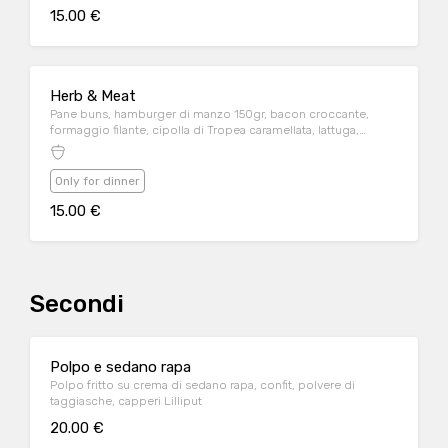
15.00 €
Herb & Meat
Pane buns, hamburger di manzo 150gr, bacon croccante,
formaggio filante, cipolla di Tropea caramellata, lattuga,
pomodoro mayo al centriolo, patatine alle erbe
Only for dinner
15.00 €
Secondi
Polpo e sedano rapa
Polpo fritto su crema di sedano rapa, confit, polvere di
taggiasche, capperi Lilliput
20.00 €