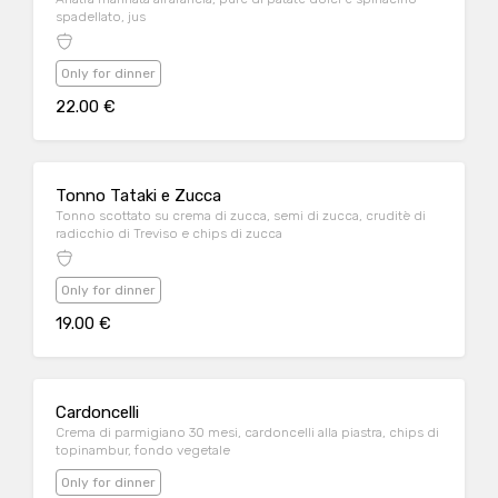
spadellato, jus
Only for dinner
22.00 €
Tonno Tataki e Zucca
Tonno scottato su crema di zucca, semi di zucca, cruditè di
radicchio di Treviso e chips di zucca
Only for dinner
19.00 €
Cardoncelli
Crema di parmigiano 30 mesi, cardoncelli alla piastra, chips di
topinambur, fondo vegetale
Only for dinner