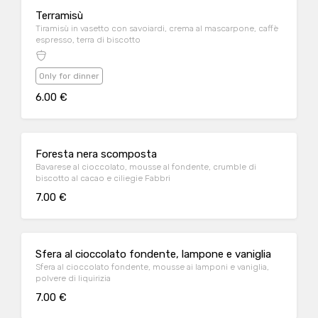
Terramisù
Tiramisù in vasetto con savoiardi, crema al mascarpone, caffè
espresso, terra di biscotto
Only for dinner
6.00 €
Foresta nera scomposta
Bavarese al cioccolato, mousse al fondente, crumble di
biscotto al cacao e ciliegie Fabbri
7.00 €
Sfera al cioccolato fondente, lampone e vaniglia
Sfera al cioccolato fondente, mousse ai lamponi e vaniglia,
polvere di liquirizia
7.00 €