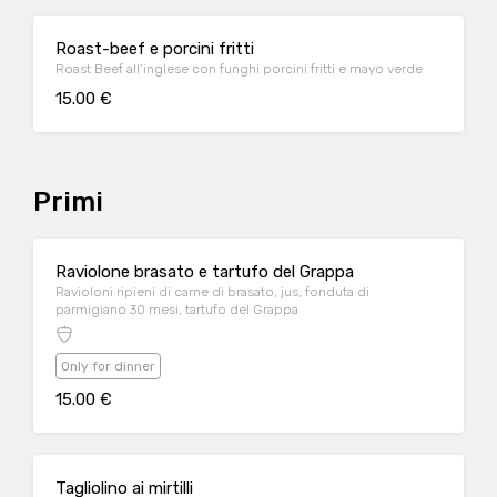
Roast-beef e porcini fritti
Roast Beef all’inglese con funghi porcini fritti e mayo verde
15.00 €
Primi
Raviolone brasato e tartufo del Grappa
Ravioloni ripieni di carne di brasato, jus, fonduta di
parmigiano 30 mesi, tartufo del Grappa
Only for dinner
15.00 €
Tagliolino ai mirtilli