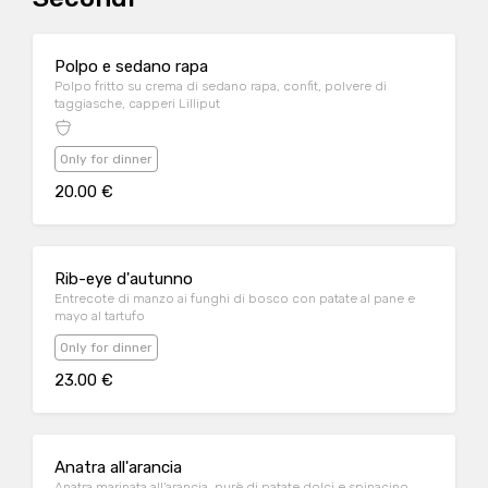
Polpo e sedano rapa
Polpo fritto su crema di sedano rapa, confit, polvere di
taggiasche, capperi Lilliput
Only for dinner
20.00 €
Rib-eye d'autunno
Entrecote di manzo ai funghi di bosco con patate al pane e
mayo al tartufo
Only for dinner
23.00 €
Anatra all'arancia
Anatra marinata all'arancia, purè di patate dolci e spinacino