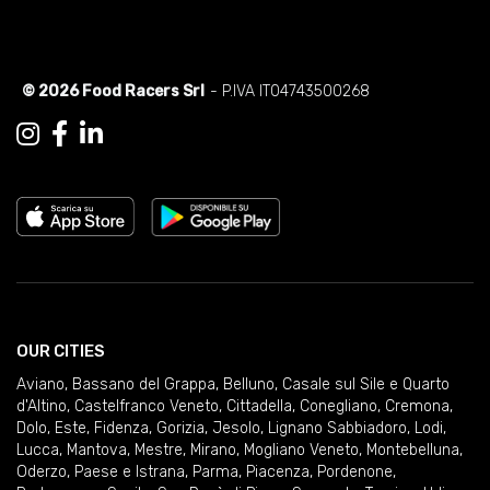
© 2026 Food Racers Srl
- P.IVA IT04743500268
OUR CITIES
Aviano
,
Bassano del Grappa
,
Belluno
,
Casale sul Sile e Quarto
d'Altino
,
Castelfranco Veneto
,
Cittadella
,
Conegliano
,
Cremona
,
Dolo
,
Este
,
Fidenza
,
Gorizia
,
Jesolo
,
Lignano Sabbiadoro
,
Lodi
,
Lucca
,
Mantova
,
Mestre
,
Mirano
,
Mogliano Veneto
,
Montebelluna
,
Oderzo
,
Paese e Istrana
,
Parma
,
Piacenza
,
Pordenone
,