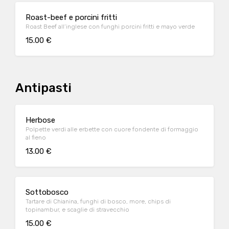
Roast-beef e porcini fritti
Roast Beef all’inglese con funghi porcini fritti e mayo verde
15.00 €
Antipasti
Herbose
Polpette verdi alle erbette con cuore fondente di formaggio
al fieno
13.00 €
Sottobosco
Tartare di Chianina, funghi di bosco, more, chips di
topinambur, e scaglie di stravecchio
15.00 €