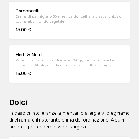
Cardoncelli
Crema di parmigiano 30 mesi, cardoncelli alla piastra, chips di
topinambur, fondo vegetale
15.00 €
Herb & Meat
Pane buns, hamburger di manzo 150gr, bacon croccante,
formaggio filante, cipolla di Tropea caramellata, lattuga,
pomodoro mayo al centriolo, patatine alle erbe
15.00 €
Dolci
In caso di intolleranze alimentari o allergie vi preghiamo
di chiamare il ristorante prima dell’ordinazione. Alcuni
prodotti potrebbero essere surgelati.