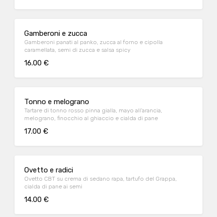
Gamberoni e zucca
Gamberoni panati al panko, zucca al forno e cipolla
caramellata, semi di zucca e salsa spicy
16.00 €
Tonno e melograno
Tartare di tonno rosso pinna gialla, mayo all’arancia,
melograno, finocchio al ghiaccio e cialda di pane
17.00 €
Ovetto e radici
Ovetto CBT su crema di sedano rapa, tartufo del Grappa,
cialda di pane ai semi
14.00 €