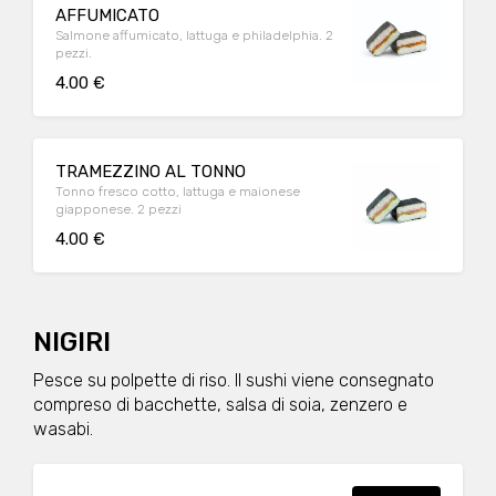
AFFUMICATO
Salmone affumicato, lattuga e philadelphia. 2
pezzi.
4.00 €
TRAMEZZINO AL TONNO
Tonno fresco cotto, lattuga e maionese
giapponese. 2 pezzi
4.00 €
NIGIRI
Pesce su polpette di riso. Il sushi viene consegnato
compreso di bacchette, salsa di soia, zenzero e
wasabi.