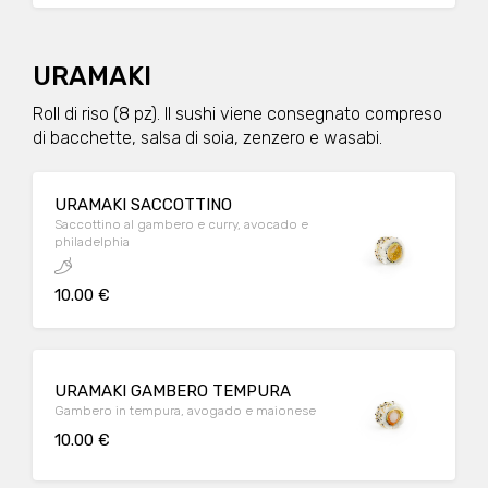
URAMAKI
Roll di riso (8 pz). Il sushi viene consegnato compreso
di bacchette, salsa di soia, zenzero e wasabi.
URAMAKI SACCOTTINO
Saccottino al gambero e curry, avocado e
philadelphia
10.00 €
URAMAKI GAMBERO TEMPURA
Gambero in tempura, avogado e maionese
10.00 €