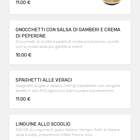
11.00 €
GNOCCHETTI CON SALSA DI GAMBERI E CREMA
DI PEPERONE
Gnocchetti di ricotta e patate di nostra produzione, conditi
con la nostra salsa più gradita ai clienti
10.00 €
SPAGHETTI ALLE VERACI
Spaghettii di grano italiano (Verrigni)spadellati con vongole
aperte in olio EVO,aglio,vino bianco,pepe e prezzemolo
11.00 €
LINGUINE ALLO SCOGLIO
100 GR di Linguine di grano italiano Verrigni, frutti di mare e
salsa busera, prezzemolo tritato fresco, olio
EVO(Leggermente piccante)