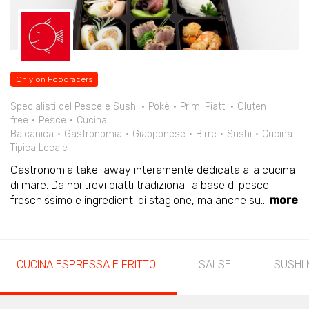
Only on Foodracers
Specialisti del Pesce e Sushi
Pokè
Primi Piatti
Gluten
free
Pesce
Cucina
Balcanica
Gastronomia
Giapponese
Birre
Sushi
Cucina
Tipica Locale
Gastronomia take-away interamente dedicata alla cucina
di mare. Da noi trovi piatti tradizionali a base di pesce
freschissimo e ingredienti di stagione, ma anche su
...
more
CUCINA ESPRESSA E FRITTO
SALSE
SUSHI 