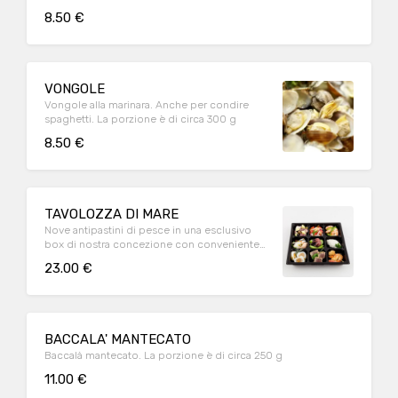
polenta. La porzione è di circa 100 g.
8.50 €
VONGOLE
Vongole alla marinara. Anche per condire
spaghetti. La porzione è di circa 300 g
8.50 €
TAVOLOZZA DI MARE
Nove antipastini di pesce in una esclusivo
box di nostra concezione con conveniente
rapporto qualità, prezzo ,assortimento.
23.00 €
BACCALA' MANTECATO
Baccalà mantecato. La porzione è di circa 250 g
11.00 €