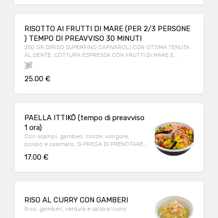
RISOTTO AI FRUTTI DI MARE (PER 2/3 PERSONE
) TEMPO DI PREAVVISO 30 MINUTI
250 GR DIRISO SUPERFINO CARNAROLI CON OTTIMA TENUTA
AL DENTE, COTTURA ESPRESSA CON FRUTTI DI MARE E
MANTECATO CON OLIO EVO, PEPE MACINATO E PREZZEMOLO
TRITATO FRESCO, 2/3 PORZIONI
25.00 €
PAELLA ITTIKŌ (tempo di preavviso
1 ora)
Con scampi, gamberi, cozze, vongole,
polipo e calamaro, SI PREGA DI PRENOTARE
ALMENO UN'ORA PRIMA
17.00 €
RISO AL CURRY CON GAMBERI
Riso, gamberi, verdura e salsa al curry