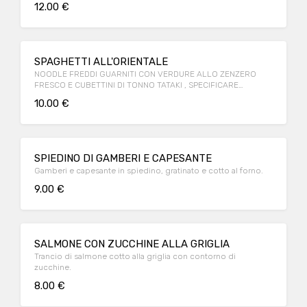
12.00 €
SPAGHETTI ALL'ORIENTALE
NOODLE FREDDI GUARNITI CON VERDURE ALLO ZENZERO
FRESCO E CUBETTINI DI TONNO TATAKI , SPECIFICARE
NELL'ORDINE SE SI PREFERISCONO FREDDI O CALDI (330 gr ca)
10.00 €
SPIEDINO DI GAMBERI E CAPESANTE
Gamberi e capesante in spiedino, gratinato e cotto al forno.
9.00 €
SALMONE CON ZUCCHINE ALLA GRIGLIA
Trancio di salmone cotto alla griglia con contorno di
zucchine.
8.00 €