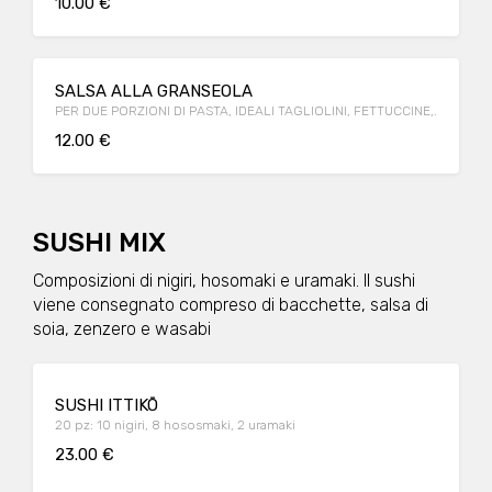
10.00 €
peso ed il prezzo precisi al momento della consegna.
SALSA ALLA GRANSEOLA
PER DUE PORZIONI DI PASTA, IDEALI TAGLIOLINI, FETTUCCINE,.
12.00 €
SUSHI MIX
Composizioni di nigiri, hosomaki e uramaki. Il sushi
viene consegnato compreso di bacchette, salsa di
soia, zenzero e wasabi
SUSHI ITTIKŌ
20 pz: 10 nigiri, 8 hososmaki, 2 uramaki
23.00 €