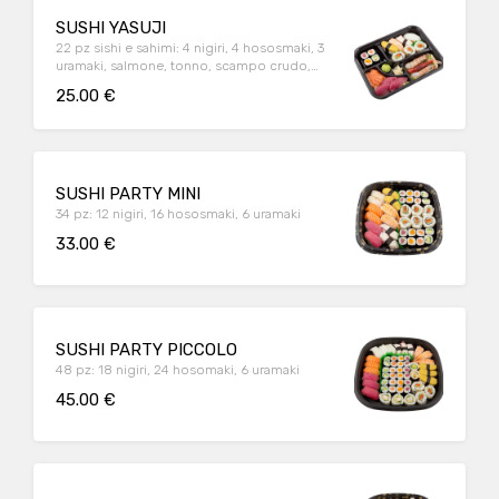
SUSHI YASUJI
22 pz sishi e sahimi: 4 nigiri, 4 hososmaki, 3
uramaki, salmone, tonno, scampo crudo,
gambero rosso crudo, mazzancolla cruda
25.00 €
SUSHI PARTY MINI
34 pz: 12 nigiri, 16 hososmaki, 6 uramaki
33.00 €
SUSHI PARTY PICCOLO
48 pz: 18 nigiri, 24 hosomaki, 6 uramaki
45.00 €