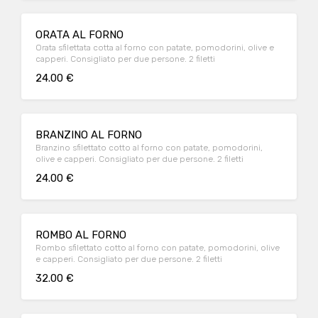
ORATA AL FORNO
Orata sfilettata cotta al forno con patate, pomodorini, olive e
capperi. Consigliato per due persone. 2 filetti
24.00 €
BRANZINO AL FORNO
Branzino sfilettato cotto al forno con patate, pomodorini,
olive e capperi. Consigliato per due persone. 2 filetti
24.00 €
ROMBO AL FORNO
Rombo sfilettato cotto al forno con patate, pomodorini, olive
e capperi. Consigliato per due persone. 2 filetti
32.00 €