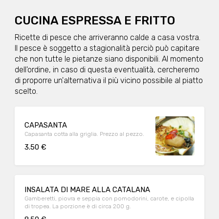
CUCINA ESPRESSA E FRITTO
Ricette di pesce che arriveranno calde a casa vostra.
Il pesce è soggetto a stagionalità perciò può capitare
che non tutte le pietanze siano disponibili. Al momento
dell'ordine, in caso di questa eventualità, cercheremo
di proporre un'alternativa il più vicino possibile al piatto
scelto.
CAPASANTA
Capasanta cotta alla griglia. Prezzo al pezzo.
3.50 €
INSALATA DI MARE ALLA CATALANA
Gamberetti, piovra e seppia con pomodorini, carote, e cipolla
di tropea. La porzione è di circa 200 g.