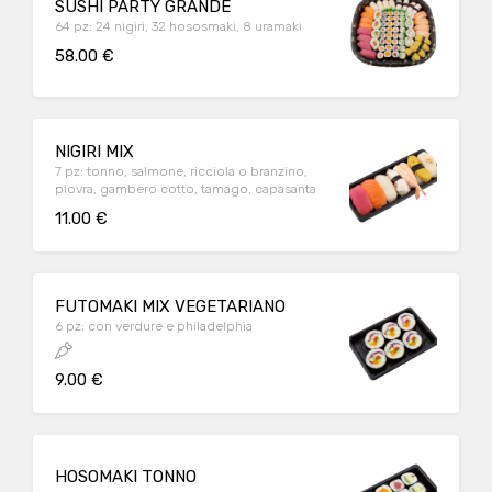
SUSHI PARTY GRANDE
64 pz: 24 nigiri, 32 hososmaki, 8 uramaki
58.00 €
NIGIRI MIX
7 pz: tonno, salmone, ricciola o branzino,
piovra, gambero cotto, tamago, capasanta
11.00 €
FUTOMAKI MIX VEGETARIANO
6 pz: con verdure e philadelphia
9.00 €
HOSOMAKI TONNO