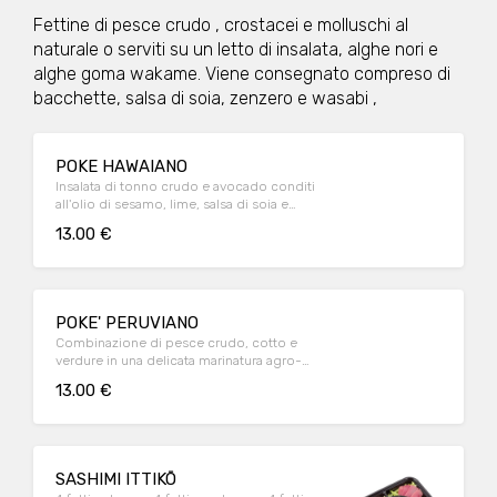
Fettine di pesce crudo , crostacei e molluschi al
naturale o serviti su un letto di insalata, alghe nori e
alghe goma wakame. Viene consegnato compreso di
bacchette, salsa di soia, zenzero e wasabi ,
POKE HAWAIANO
Insalata di tonno crudo e avocado conditi
all'olio di sesamo, lime, salsa di soia e
cipollina.
13.00 €
POKE' PERUVIANO
Combinazione di pesce crudo, cotto e
verdure in una delicata marinatura agro-
piccante
13.00 €
SASHIMI ITTIKŌ