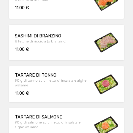
11.00 €
SASHIMI DI BRANZINO
8 fettine di ricciola (o branzino)
11.00 €
TARTARE DI TONNO
90 g di tonno su un letto di insalata e alghe
wakame
11.00 €
TARTARE DI SALMONE
90 g di salmone su un letto di insalata e
alghe wakame