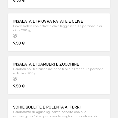
8.50 €
INSALATA DI PIOVRA PATATE E OLIVE
Piovra bollita con patate e olive taggiasche. La porzione è di
circa 200 g,
9.50 €
INSALATA DI GAMBERI E ZUCCHINE
Gamberi bolliti e zucchiine conditi olio e limone. La porzione
è di circa 200 g.
9.50 €
SCHIE BOLLITE E POLENTA AI FERRI
Gamberetto di laguna sgusciato condito con olio
extravergine d'oliva, prezzemolo e aglio con contorno di