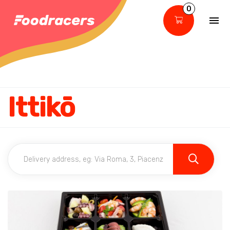
0
Ittikō