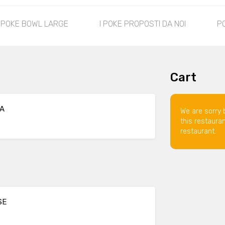
 POKE BOWL LARGE
I POKE PROPOSTI DA NOI
P
Cart
SA
We are sorry 
this restaura
restaurant.
SE