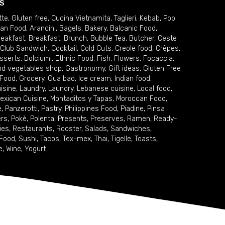
S
tte
,
Gluten free
,
Cucina Vietnamita
,
Taglieri
,
Kebab
,
Pop
ian Food
,
Arancini
,
Bagels
,
Bakery
,
Balcanic Food
,
reakfast
,
Breakfast
,
Brunch
,
Bubble Tea
,
Butcher
,
Ceste
Club Sandwich
,
Cocktail
,
Cold Cuts
,
Creole food
,
Crêpes
,
sserts
,
Dolciumi
,
Ethnic Food
,
Fish
,
Flowers
,
Focaccia
,
and vegetables shop
,
Gastronomy
,
Gift ideas
,
Gluten Free
 Food
,
Grocery
,
Gua bao
,
Ice cream
,
Indian food
,
uisine
,
Laundry
,
Laundry
,
Lebanese cuisine
,
Local food
,
exican Cuisine
,
Montaditos y Tapas
,
Moroccan Food
,
e
,
Panzerotti
,
Pastry
,
Philippines Food
,
Piadine
,
Pinsa
ers
,
Pokè
,
Polenta
,
Presents
,
Preserves
,
Ramen
,
Ready-
ies
,
Restaurants
,
Rooster
,
Salads
,
Sandwiches
,
 Food
,
Sushi
,
Tacos
,
Tex-mex
,
Thai
,
Tigelle
,
Toasts
,
e
,
Wine
,
Yogurt