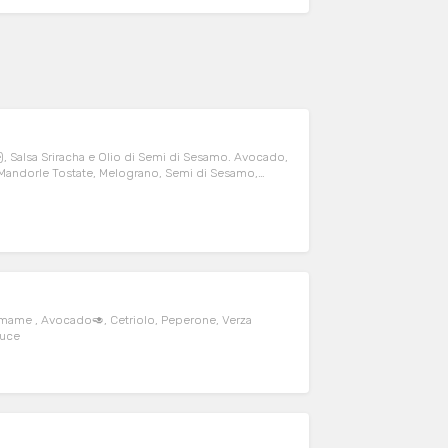
lsa Sriracha e Olio di Semi di Sesamo. Avocado,
Mandorle Tostate, Melograno, Semi di Sesamo,
iracha Mayo (Allergeni:Soia,Pesce,Frutta a Guscio,Sesamo) *Prodotto Surgelato
amame , Avocado🥑, Cetriolo, Peperone, Verza
ouce