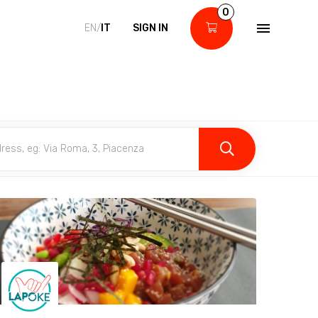
0
EN/
IT
SIGN IN