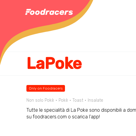
LaPoke
Only on Foodracers
Non solo Pokè
Pokè
Toast
Insalate
Tutte le specialità di La Poke sono disponibili a dom
su foodracers.com o scarica l'app!