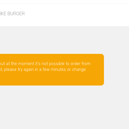
OKE BURGER
but at the moment it's not possible to order from
nt, please try again in a few minutes or change