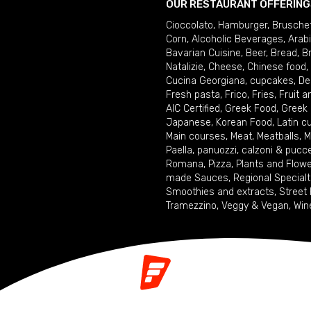
OUR RESTAURANT OFFERING
Cioccolato
,
Hamburger
,
Brusche
Corn
,
Alcoholic Beverages
,
Arab
Bavarian Cuisine
,
Beer
,
Bread
,
B
Natalizie
,
Cheese
,
Chinese food
,
Cucina Georgiana
,
cupcakes
,
De
Fresh pasta
,
Frico
,
Fries
,
Fruit 
AIC Certified
,
Greek Food
,
Greek
Japanese
,
Korean Food
,
Latin c
Main courses
,
Meat
,
Meatballs
,
M
Paella
,
panuozzi, calzoni & pucc
Romana
,
Pizza
,
Plants and Flow
made Sauces
,
Regional Specialt
Smoothies and extracts
,
Street
Tramezzino
,
Veggy & Vegan
,
Win