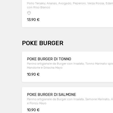
Pollo Teryaky, Ananas, Avogado, Peperoni, Verza Rossa, Edam
con Riso Bianco
13.90 €
POKE BURGER
POKE BURGER DI TONNO
Panino artigianale da Burger con Insalata, Tonno Marinato spi
Mandorle e Sriracha Mayo
10.90 €
POKE BURGER DI SALMONE
Panino artigianale da Burger con Insalata, Samone Marinato, 
e Ponzu Mayo
10.90 €