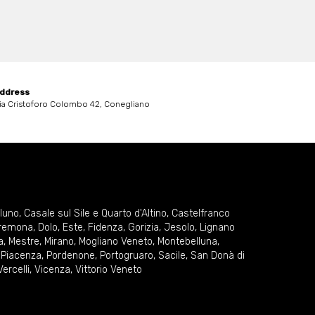
ddress
ia Cristoforo Colombo 42, Conegliano
lluno
,
Casale sul Sile e Quarto d'Altino
,
Castelfranco
remona
,
Dolo
,
Este
,
Fidenza
,
Gorizia
,
Jesolo
,
Lignano
a
,
Mestre
,
Mirano
,
Mogliano Veneto
,
Montebelluna
,
,
Piacenza
,
Pordenone
,
Portogruaro
,
Sacile
,
San Donà di
Vercelli
,
Vicenza
,
Vittorio Veneto