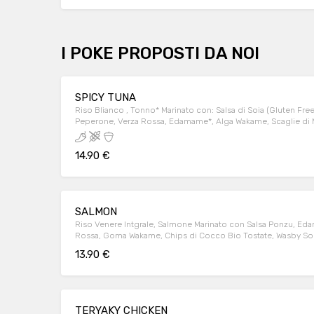
I POKE PROPOSTI DA NOI
SPICY TUNA
Riso BIianco , Tonno* Marinato con: Salsa di Soia (Gluten Free), Sa
Peperone, Verza Rossa, Edamame*, Alga Wakame, Scaglie di 
Sr
14.90 €
SALMON
Riso Venere Intgrale, Salmone Marinato con Salsa Ponzu, Ed
Rossa, Goma Wakame, Chips di Cocco Bio Tostate, Wasby S
13.90 €
TERYAKY CHICKEN