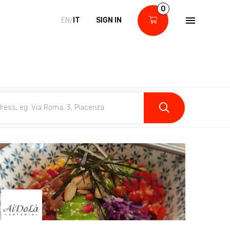
0
EN/
IT
SIGN IN