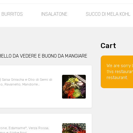
 BURRITOS
INSALATONE
SUCCO DI MELA KOHL
Cart
 BELLO DA VEDERE E BUONO DA MANGIARE
We are sorry 
this restaura
restaurant.
 Salsa Sriracha e Olio di Semi di
, Ravanello, Mandorle
NGREDIENTI
amo e Alghe Nori