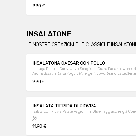
9.90 €
INSALATONE
LE NOSTRE CREAZIONI E LE CLASSICHE INSALATONE
INSALATONA CAESAR CON POLLO
Lattuga,Pollo al Curry, Uovo,Scaglie di Grana Padano, Worcest
Aromatizzati e Salsa Yogurt (Allergeni:Uovo,Grano,Latte,Sen
9.90 €
INSALATA TIEPIDA DI PIOVRA
Isalata con Piovra Patate Fagiolini e Olive Taggiasche già Con
11.90 €