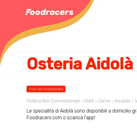
Osteria Aidolà
Only on Foodracers
Osteria Non Convenzionale
Pokè
Carne
Insalate
V
Le specialità di Aidolà sono disponibili a domicilio 
Foodracers.com o scarica l'app!