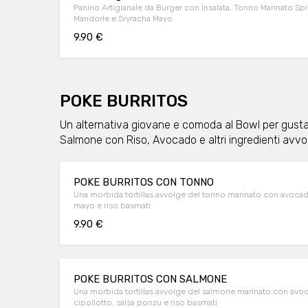
Panino Artigianale da Burger con Insalata, Tonno Marinato Sp
Mandorle e Sryracha Mayo
9.90 €
POKE BURRITOS
Un alternativa giovane e comoda al Bowl per gustare
Salmone con Riso, Avocado e altri ingredienti avvolti
POKE BURRITOS CON TONNO
Una morbida tortillas avvolge del tonno marinato con avocado, cappuccio rosso, peperone, edamame, sryracha
mayo e riso basmati
9.90 €
POKE BURRITOS CON SALMONE
Una morbida tortillas avvolge del salmone marinato con avocado, cappuccio rosso,scaglie di mandorle,
cipollotto, salsa ponzu e riso basmati