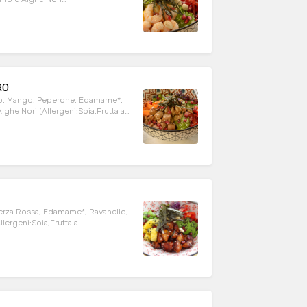
VIENE CONDITO
LSA DI SOIA CHE SI LEGA
RO
do, Mango, Peperone, Edamame*,
TO DA NOI SOLO CON OLIO EVO,
NISSIMO AGLI INGREDIENTI
Verza Rossa, Edamame*, Ravanello,
POKE VIENE CONDITO DA NOI SOLO
CHE SI LEGA BENISSIMO AGLI