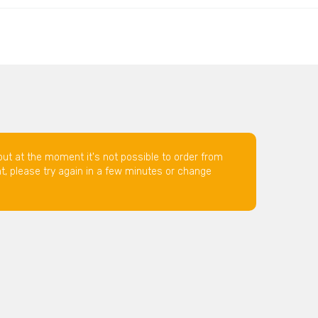
but at the moment it's not possible to order from
nt, please try again in a few minutes or change