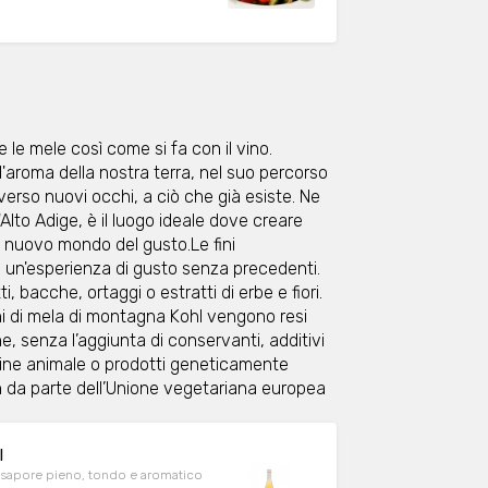
e le mele così come si fa con il vino.
'aroma della nostra terra, nel suo percorso
averso nuovi occhi, a ciò che già esiste. Ne
'Alto Adige, è il luogo ideale dove creare
n nuovo mondo del gusto.Le fini
 un'esperienza di gusto senza precedenti.
 bacche, ortaggi o estratti di erbe e fiori.
chi di mela di montagna Kohl vengono resi
, senza l’aggiunta di conservanti, additivi
ine animale o prodotti geneticamente
n da parte dell’Unione vegetariana europea
l
Il sapore pieno, tondo e aromatico