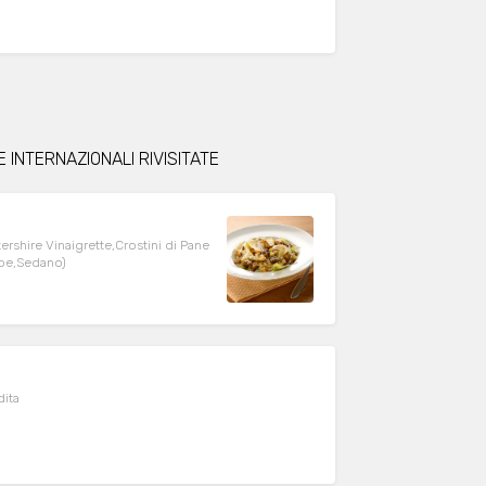
 INTERNAZIONALI RIVISITATE
ershire Vinaigrette,Crostini di Pane
ape,Sedano)
dita