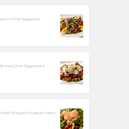
iolini e Olive Taggiasche
eta Greca,Olive Taggiasche e
ostati (Allergeni:Crostacei,Frutta a