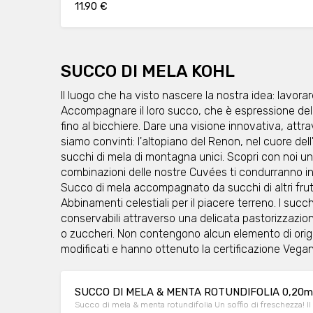
11.90 €
SUCCO DI MELA KOHL
Il luogo che ha visto nascere la nostra idea: lavorar
Accompagnare il loro succo, che è espressione dell
fino al bicchiere. Dare una visione innovativa, attr
siamo convinti: l'altopiano del Renon, nel cuore dell
succhi di mela di montagna unici. Scopri con noi u
combinazioni delle nostre Cuvées ti condurranno in
Succo di mela accompagnato da succhi di altri frutti,
Abbinamenti celestiali per il piacere terreno. I suc
conservabili attraverso una delicata pastorizzazione
o zuccheri. Non contengono alcun elemento di orig
modificati e hanno ottenuto la certificazione Vega
SUCCO DI MELA & MENTA ROTUNDIFOLIA 0,20m
Succo di mela & menta rotundifolia Un soffio di freschezza! 