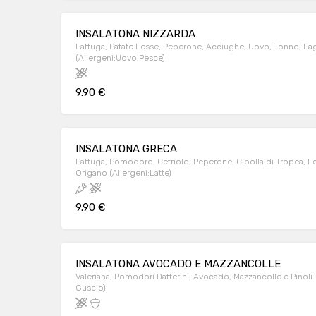
INSALATONA NIZZARDA
Lattuga, Patate Lesse, Peperone, Acciughe, Uovo, Tonno, Fag
(Allergeni:Uovo,Pesce)
9.90 €
INSALATONA GRECA
Lattuga, Pomodoro, Cetriolo, Peperone, Cipolla di Tropea, F
Origano (Allergeni:Latte)
9.90 €
INSALATONA AVOCADO E MAZZANCOLLE
Valeriana, Pomodori Datterini, Avocado, Mazzancolle e Pinoli T
Guscio)