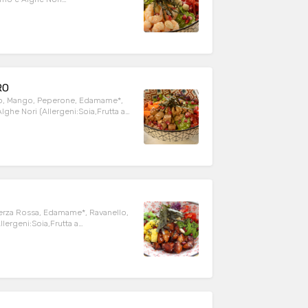
VIENE CONDITO
LSA DI SOIA CHE SI LEGA
RO
do, Mango, Peperone, Edamame*,
TO DA NOI SOLO CON OLIO EVO,
NISSIMO AGLI INGREDIENTI
Verza Rossa, Edamame*, Ravanello,
POKE VIENE CONDITO DA NOI SOLO
CHE SI LEGA BENISSIMO AGLI