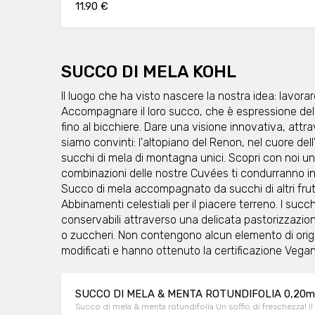
11.90 €
SUCCO DI MELA KOHL
Il luogo che ha visto nascere la nostra idea: lavorar
Accompagnare il loro succo, che è espressione dell
fino al bicchiere. Dare una visione innovativa, attr
siamo convinti: l'altopiano del Renon, nel cuore dell
succhi di mela di montagna unici. Scopri con noi u
combinazioni delle nostre Cuvées ti condurranno in
Succo di mela accompagnato da succhi di altri frutti,
Abbinamenti celestiali per il piacere terreno. I suc
conservabili attraverso una delicata pastorizzazione
o zuccheri. Non contengono alcun elemento di orig
modificati e hanno ottenuto la certificazione Vega
SUCCO DI MELA & MENTA ROTUNDIFOLIA 0,20m
Succo di mela & menta rotundifolia Un soffio di freschezza! 