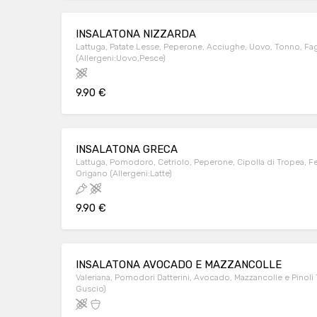
INSALATONA NIZZARDA
Lattuga, Patate Lesse, Peperone, Acciughe, Uovo, Tonno, Fag
(Allergeni:Uovo,Pesce)
9.90 €
INSALATONA GRECA
Lattuga, Pomodoro, Cetriolo, Peperone, Cipolla di Tropea, F
Origano (Allergeni:Latte)
9.90 €
INSALATONA AVOCADO E MAZZANCOLLE
Valeriana, Pomodori Datterini, Avocado, Mazzancolle e Pinoli T
Guscio)