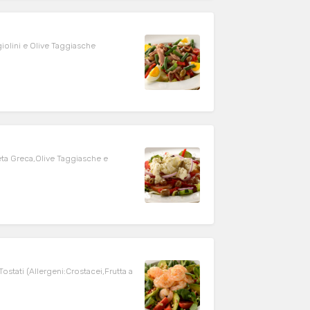
iolini e Olive Taggiasche
eta Greca,Olive Taggiasche e
ostati (Allergeni:Crostacei,Frutta a