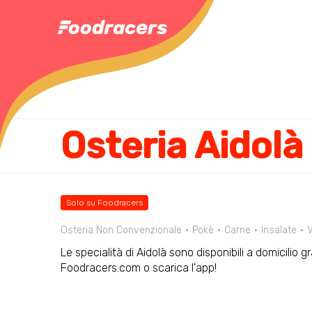
Osteria Aidolà
Solo su Foodracers
Osteria Non Convenzionale
Pokè
Carne
Insalate
V
Le specialità di Aidolà sono disponibili a domicilio 
Foodracers.com o scarica l'app!