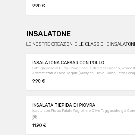
9.90 €
INSALATONE
LE NOSTRE CREAZIONI E LE CLASSICHE INSALATONE
INSALATONA CAESAR CON POLLO
Lattuga,Pollo al Curry, Uovo,Scaglie di Grana Padano, Worcest
Aromatizzati e Salsa Yogurt (Allergeni:Uovo,Grano,Latte,Sen
9.90 €
INSALATA TIEPIDA DI PIOVRA
Isalata con Piovra Patate Fagiolini e Olive Taggiasche già Con
11.90 €