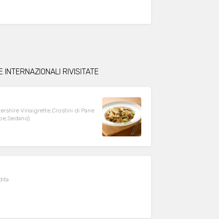
 INTERNAZIONALI RIVISITATE
ershire Vinaigrette,Crostini di Pane
ape,Sedano)
dita