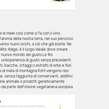
e le mele così come si fa con il vino.
'aroma della nostra terra, nel suo percorso
averso nuovi occhi, a ciò che già esiste. Ne
'Alto Adige, è il luogo ideale dove creare
n nuovo mondo del gusto.Le fini
 un'esperienza di gusto senza precedenti.
 bacche, ortaggi o estratti di erbe e fiori.
chi di mela di montagna Kohl vengono resi
, senza l’aggiunta di conservanti, additivi
ine animale o prodotti geneticamente
n da parte dell’Unione vegetariana europea
l
Il sapore pieno, tondo e aromatico