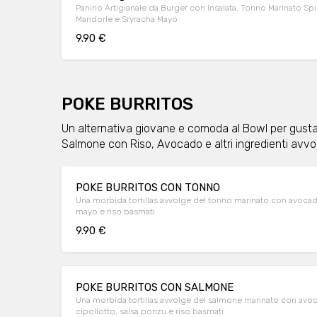
Panino Artigianale da Burger con Insalata, Tonno Marinato Sp
Mandorle e Sryracha Mayo
9.90 €
POKE BURRITOS
Un alternativa giovane e comoda al Bowl per gustare
Salmone con Riso, Avocado e altri ingredienti avvolti
POKE BURRITOS CON TONNO
Una morbida tortillas avvolge del tonno marinato con avocado, cappuccio rosso, peperone, edamame, sryracha
mayo e riso basmati
9.90 €
POKE BURRITOS CON SALMONE
Una morbida tortillas avvolge del salmone marinato con avocado, cappuccio rosso,scaglie di mandorle,
cipollotto, salsa ponzu e riso basmati