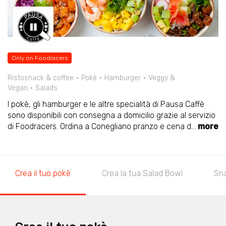
Only on Foodracers
Ristosnack & coffee
Pokè
Hamburger
Veggy &
Vegan
Salads
I pokè, gli hamburger e le altre specialità di Pausa Caffè
sono disponibili con consegna a domicilio grazie al servizio
di Foodracers. Ordina a Conegliano pranzo e cena d
...
more
Crea il tuo pokè
Crea la tua Salad Bowl
Sn