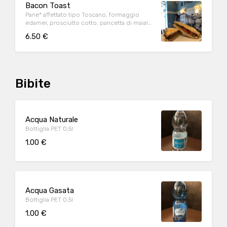
Bacon Toast
Pane* affettato tipo Toscano, formaggio
edamer, prosciutto cotto, pancetta di maiale,
insalata, pomodoro
6.50 €
Bibite
Acqua Naturale
Bottiglia PET 0,5l
1.00 €
Acqua Gasata
Bottiglia PET 0,5l
1.00 €