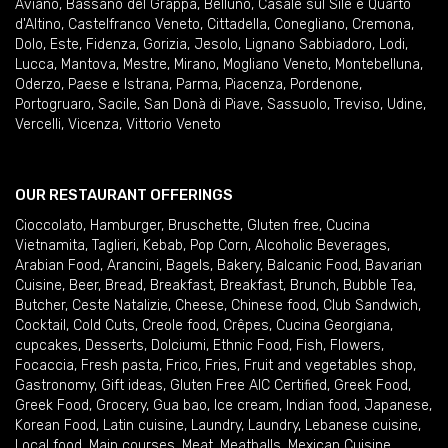
Aviano
,
Bassano del Grappa
,
Belluno
,
Casale sul Sile e Quarto
d'Altino
,
Castelfranco Veneto
,
Cittadella
,
Conegliano
,
Cremona
,
Dolo
,
Este
,
Fidenza
,
Gorizia
,
Jesolo
,
Lignano Sabbiadoro
,
Lodi
,
Lucca
,
Mantova
,
Mestre
,
Mirano
,
Mogliano Veneto
,
Montebelluna
,
Oderzo
,
Paese e Istrana
,
Parma
,
Piacenza
,
Pordenone
,
Portogruaro
,
Sacile
,
San Donà di Piave
,
Sassuolo
,
Treviso
,
Udine
,
Vercelli
,
Vicenza
,
Vittorio Veneto
OUR RESTAURANT OFFERINGS
Cioccolato
,
Hamburger
,
Bruschette
,
Gluten free
,
Cucina
Vietnamita
,
Taglieri
,
Kebab
,
Pop Corn
,
Alcoholic Beverages
,
Arabian Food
,
Arancini
,
Bagels
,
Bakery
,
Balcanic Food
,
Bavarian
Cuisine
,
Beer
,
Bread
,
Breakfast
,
Breakfast
,
Brunch
,
Bubble Tea
,
Butcher
,
Ceste Natalizie
,
Cheese
,
Chinese food
,
Club Sandwich
,
Cocktail
,
Cold Cuts
,
Creole food
,
Crêpes
,
Cucina Georgiana
,
cupcakes
,
Desserts
,
Dolciumi
,
Ethnic Food
,
Fish
,
Flowers
,
Focaccia
,
Fresh pasta
,
Frico
,
Fries
,
Fruit and vegetables shop
,
Gastronomy
,
Gift ideas
,
Gluten Free AIC Certified
,
Greek Food
,
Greek Food
,
Grocery
,
Gua bao
,
Ice cream
,
Indian food
,
Japanese
,
Korean Food
,
Latin cuisine
,
Laundry
,
Laundry
,
Lebanese cuisine
,
Local food
,
Main courses
,
Meat
,
Meatballs
,
Mexican Cuisine
,