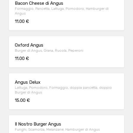
Bacon Cheese di Angus
Formaggio, Pancetta, Lattuga, Pomodoro, Hamburger di
Angus
11.00 €
Oxford Angus
Burger di Angus, Grana, Rucola, Peperoni
11.00 €
Angus Delux
Lattuga, Pomodoro, Formaggio, doppia pancetta, doppio
Burger di Angus
15.00 €
Il Nostro Burger Angus
Funghi, Scamorza, Melanzane, Hamburger di Angus