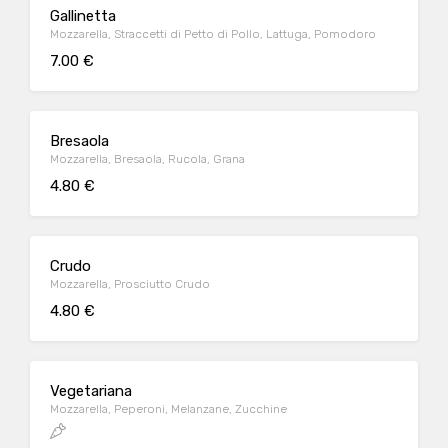
Gallinetta
Mozzarella, Straccetti di Petto di Pollo, Lattuga, Pomodoro
7.00 €
Bresaola
Mozzarella, Bresaola, Rucola, Grana
4.80 €
Crudo
Mozzarella, Prosciutto Crudo
4.80 €
Vegetariana
Mozzarella, Peperoni, Melanzane, Zucchine