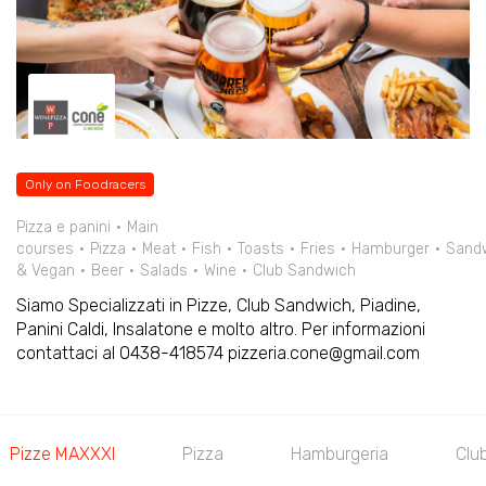
Only on Foodracers
Pizza e panini
Main
courses
Pizza
Meat
Fish
Toasts
Fries
Hamburger
Sand
& Vegan
Beer
Salads
Wine
Club Sandwich
Siamo Specializzati in Pizze, Club Sandwich, Piadine,
Panini Caldi, Insalatone e molto altro. Per informazioni
contattaci al 0438-418574 pizzeria.cone@gmail.com
Pizze MAXXXI
Pizza
Hamburgeria
Clu