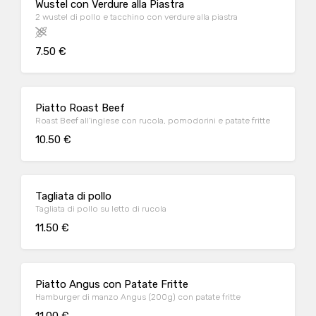
Wustel con Verdure alla Piastra
2 wustel di pollo e tacchino con verdure alla piastra
7.50 €
Piatto Roast Beef
Roast Beef all'inglese con rucola, pomodorini e patate fritte
10.50 €
Tagliata di pollo
Tagliata di pollo su letto di rucola
11.50 €
Piatto Angus con Patate Fritte
Hamburger di manzo Angus (200g) con patate fritte