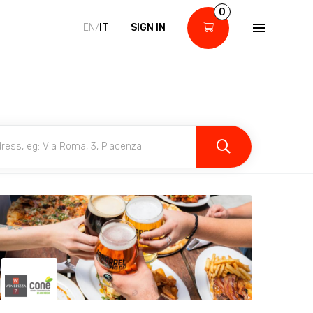
0
EN/
IT
SIGN IN