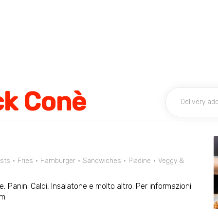
ck Conè
sts
Fries
Hamburger
Sandwiches
Piadine
Veggy &
, Panini Caldi, Insalatone e molto altro. Per informazioni
om