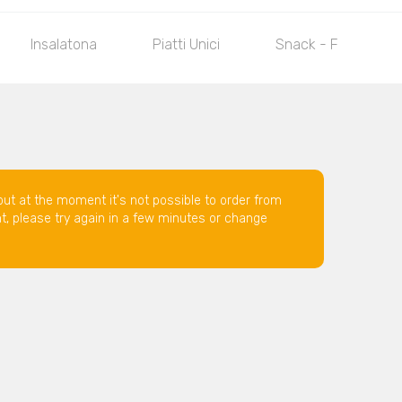
Insalatona
Piatti Unici
Snack - Fritti
but at the moment it's not possible to order from
nt, please try again in a few minutes or change