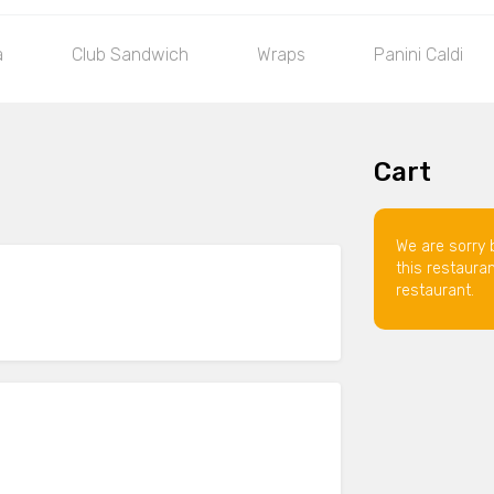
a
Club Sandwich
Wraps
Panini Caldi
Cart
We are sorry 
this restaura
restaurant.