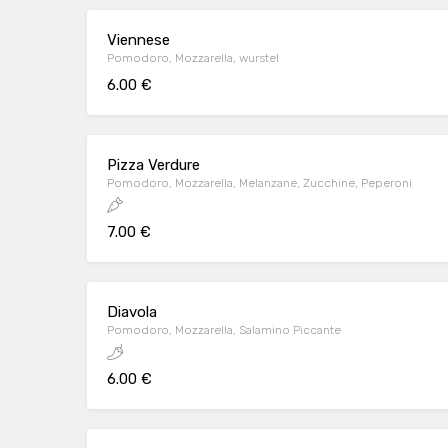
Viennese
Pomodoro, Mozzarella, wurstel
6.00 €
Pizza Verdure
Pomodoro, Mozzarella, Melanzane, Zucchine, Peperoni
7.00 €
Diavola
Pomodoro, Mozzarella, Salamino Piccante
6.00 €