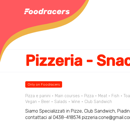
Pizzeria - Sna
Only on Foodracers
Pizza e panini
Main courses
Pizza
Meat
Fish
Toa
Vegan
Beer
Salads
Wine
Club Sandwich
Siamo Specializzati in Pizze, Club Sandwich, Piadine
contattaci al 0438-418574 pizzeria.cone@gmail.c