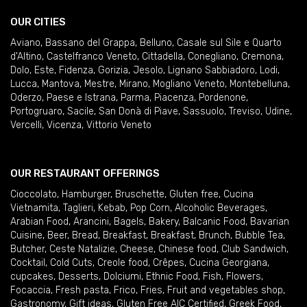
OUR CITIES
Aviano
,
Bassano del Grappa
,
Belluno
,
Casale sul Sile e Quarto
d'Altino
,
Castelfranco Veneto
,
Cittadella
,
Conegliano
,
Cremona
,
Dolo
,
Este
,
Fidenza
,
Gorizia
,
Jesolo
,
Lignano Sabbiadoro
,
Lodi
,
Lucca
,
Mantova
,
Mestre
,
Mirano
,
Mogliano Veneto
,
Montebelluna
,
Oderzo
,
Paese e Istrana
,
Parma
,
Piacenza
,
Pordenone
,
Portogruaro
,
Sacile
,
San Donà di Piave
,
Sassuolo
,
Treviso
,
Udine
,
Vercelli
,
Vicenza
,
Vittorio Veneto
OUR RESTAURANT OFFERINGS
Cioccolato
,
Hamburger
,
Bruschette
,
Gluten free
,
Cucina
Vietnamita
,
Taglieri
,
Kebab
,
Pop Corn
,
Alcoholic Beverages
,
Arabian Food
,
Arancini
,
Bagels
,
Bakery
,
Balcanic Food
,
Bavarian
Cuisine
,
Beer
,
Bread
,
Breakfast
,
Breakfast
,
Brunch
,
Bubble Tea
,
Butcher
,
Ceste Natalizie
,
Cheese
,
Chinese food
,
Club Sandwich
,
Cocktail
,
Cold Cuts
,
Creole food
,
Crêpes
,
Cucina Georgiana
,
cupcakes
,
Desserts
,
Dolciumi
,
Ethnic Food
,
Fish
,
Flowers
,
Focaccia
,
Fresh pasta
,
Frico
,
Fries
,
Fruit and vegetables shop
,
Gastronomy
,
Gift ideas
,
Gluten Free AIC Certified
,
Greek Food
,