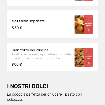
Mozzarelle impanate
5.50 €
Gran fritto del Principe
Patatine, verdure miste pastellate, crocchette
di patate, olive ascolane, mozzarelline
impanate e nuggets di pollo.
9.00 €
I NOSTRI DOLCI
La coccola perfetta per chiudere il pasto con
dolcezza.