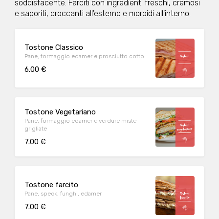
soddisfacente. Farciti con ingredienti freschi, cremosi
e saporiti, croccanti all'esterno e morbidi all'interno.
Tostone Classico
Pane, formaggio edamer e prosciutto cotto
6.00 €
Tostone Vegetariano
Pane, formaggio edamer e verdure miste
grigliate
7.00 €
Tostone farcito
Pane, speck, funghi, edamer
7.00 €