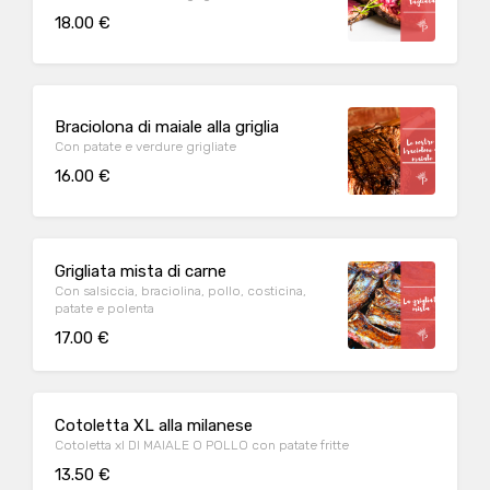
18.00 €
Braciolona di maiale alla griglia
Con patate e verdure grigliate
16.00 €
Grigliata mista di carne
Con salsiccia, braciolina, pollo, costicina,
patate e polenta
17.00 €
Cotoletta XL alla milanese
Cotoletta xl DI MAIALE O POLLO con patate fritte
13.50 €