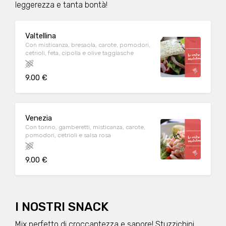
leggerezza e tanta bontà!
Valtellina
Con misticanza, bresaola, carote, pomodori,
cetrioli, feta, cipolla e olive taggiasche
9.00 €
Venezia
Con tonno, gamberetti, misticanza, carote,
pomodori, cetrioli e salsa rosa
9.00 €
I NOSTRI SNACK
Mix perfetto di croccantezza e sapore! Stuzzichini