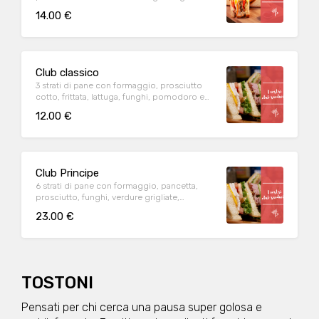
pomodoro e salsa rosa
14.00 €
Club classico
3 strati di pane con formaggio, prosciutto
cotto, frittata, lattuga, funghi, pomodoro e
salsa rosa
12.00 €
Club Principe
6 strati di pane con formaggio, pancetta,
prosciutto, funghi, verdure grigliate,
pomodoro, frittata e lattuga
23.00 €
TOSTONI
Pensati per chi cerca una pausa super golosa e