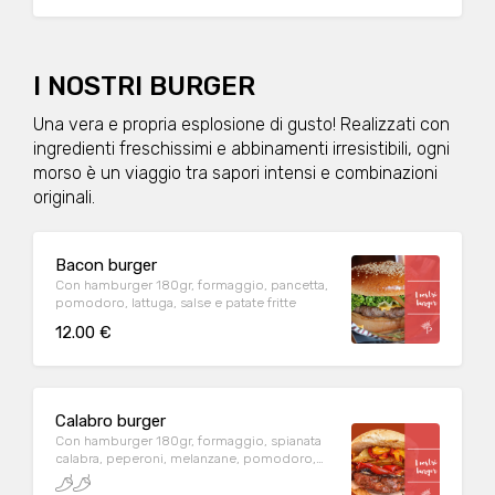
I NOSTRI BURGER
Una vera e propria esplosione di gusto! Realizzati con
ingredienti freschissimi e abbinamenti irresistibili, ogni
morso è un viaggio tra sapori intensi e combinazioni
originali.
Bacon burger
Con hamburger 180gr, formaggio, pancetta,
pomodoro, lattuga, salse e patate fritte
12.00 €
Calabro burger
Con hamburger 180gr, formaggio, spianata
calabra, peperoni, melanzane, pomodoro,
lattuga, salse e patate fritte