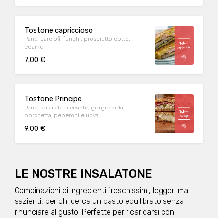
Tostone capriccioso
Pane, carciofi, funghi, prosciutto cotto,
edamer
7.00 €
Tostone Principe
Pane, spianata piccante, gorgonzola,
porchetta, peperoni e uova
9.00 €
LE NOSTRE INSALATONE
Combinazioni di ingredienti freschissimi, leggeri ma
sazienti, per chi cerca un pasto equilibrato senza
rinunciare al gusto. Perfette per ricaricarsi con