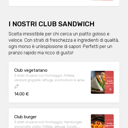
I NOSTRI CLUB SANDWICH
Scelta irresistibile per chi cerca un piatto goloso e
veloce. Con strati di freschezza e ingredienti di qualità,
ogni morso è un’esplosione di sapori. Perfetti per un
pranzo rapido ma ricco di gusto!
Club vegetariano
3 strati di pane con formaggio, frittata,
verdure grigliate, lattuga, pomodoro e salsa
rosa
14.00 €
Club burger
3 strati di pane con formaggio, hamburger,
prosciutto cotto, frittata, lattuga, funghi,