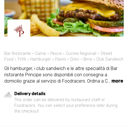
Bar Ristorante
Carne
Pesce
Cucine Regionali
Street
Food
Fritti
Hamburger
Panini
Dolci
Birre
Club Sandwich
Gli hamburger, i club sandwich e le altre specialità di Bar
ristorante Principe sono disponibili con consegna a
domicilio grazie al servizio di Foodracers. Ordina a C
...
more
Delivery details
This order can be delivered by restaurant staff or
Foodracers. You can select your preference later during
the checkout