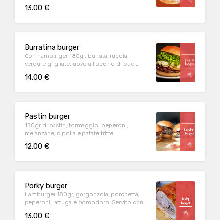
13.00 €
Burratina burger
Con hamburger 180gr, burrata, rucola,
verdure grigliate, uovo all'occhio di bue,
salse e patate fritte
14.00 €
Pastin burger
180gr di pastin, formaggio, peperoni,
melanzane, cipolla e patate fritte
12.00 €
Porky burger
Hamburger 180gr, gorgonzola, porchetta,
peperoni, lattuga e pomodoro. Servito con
patatine fritte.
13.00 €