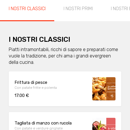
I NOSTRI CLASSICI
I NOSTRI PRIMI
I NOSTRI
I NOSTRI CLASSICI
Piatti intramontabili, ricchi di sapore e preparati come
vuole la tradizione, per chi ama i grandi evergreen
della cucina.
Frittura di pesce
Con patate fritte e polenta
17.00 €
Tagliata di manzo con rucola
Con patate e verdure grigliate