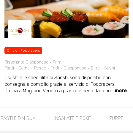
Only on Foodracers
Ristorante Giapponese
Primi
Piatti
Carne
Pesce
Fritti
Giapponese
Birre
Sushi
Il sushi e le specialità di Sanshi sono disponibili con
consegna a domicilio grazie al servizio di Foodracers.
Ordina a Mogliano Veneto a pranzo e cena dalla no
...
more
IPASTI E DIM SUM
INSALATE E POKE
ZUPPE