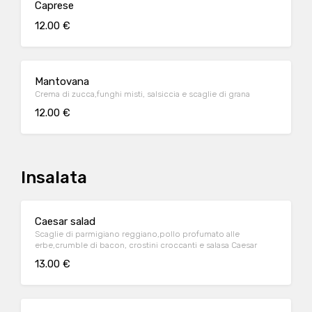
Caprese
12.00 €
Mantovana
Crema di zucca,funghi misti, salsiccia e scaglie di grana
12.00 €
Insalata
Caesar salad
Scaglie di parmigiano reggiano,pollo profumato alle
erbe,crumble di bacon, crostini croccanti e salasa Caesar
13.00 €