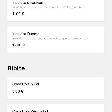
Insalata stradivari
Insalata verde, tonno, zucchine, e olive taggiasche
11.00 €
Insalata Duomo
Insalata di rucola fresca, bresaola ,caprino pere, e noci
13.00 €
Bibite
Coca Cola 33 cl
3.00 €
Coca Cola Zero 33 cl