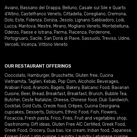
Aviano
,
Bassano del Grappa
,
Belluno
,
Casale sul Sile e Quarto
d'Altino
,
Castelfranco Veneto
,
Cittadella
,
Conegliano
,
Cremona
,
Dolo
,
Este
,
Fidenza
,
Gorizia
,
Jesolo
,
Lignano Sabbiadoro
,
Lodi
,
Lucca
,
Mantova
,
Mestre
,
Mirano
,
Mogliano Veneto
,
Montebelluna
,
Oderzo
,
Paese e Istrana
,
Parma
,
Piacenza
,
Pordenone
,
Portogruaro
,
Sacile
,
San Donà di Piave
,
Sassuolo
,
Treviso
,
Udine
,
Vercelli
,
Vicenza
,
Vittorio Veneto
OUR RESTAURANT OFFERINGS
Cioccolato
,
Hamburger
,
Bruschette
,
Gluten free
,
Cucina
Vietnamita
,
Taglieri
,
Kebab
,
Pop Corn
,
Alcoholic Beverages
,
Arabian Food
,
Arancini
,
Bagels
,
Bakery
,
Balcanic Food
,
Bavarian
Cuisine
,
Beer
,
Bread
,
Breakfast
,
Breakfast
,
Brunch
,
Bubble Tea
,
Butcher
,
Ceste Natalizie
,
Cheese
,
Chinese food
,
Club Sandwich
,
Cocktail
,
Cold Cuts
,
Creole food
,
Crêpes
,
Cucina Georgiana
,
cupcakes
,
Desserts
,
Dolciumi
,
Ethnic Food
,
Fish
,
Flowers
,
Focaccia
,
Fresh pasta
,
Frico
,
Fries
,
Fruit and vegetables shop
,
Gastronomy
,
Gift ideas
,
Gluten Free AIC Certified
,
Greek Food
,
Greek Food
,
Grocery
,
Gua bao
,
Ice cream
,
Indian food
,
Japanese
,
Korean Food
,
Latin cuisine
,
Laundry
,
Laundry
,
Lebanese cuisine
,