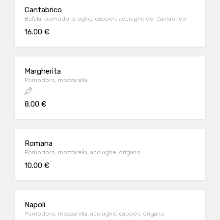
Cantabrico
Bufala, pomodoro, aglio, capperi, acciughe del Cantabrico
16.00 €
Margherita
Pomodoro, mozzarella
8.00 €
Romana
Pomodoro, mozzarella, acciughe, origano
10.00 €
Napoli
Pomodoro, mozzarella, acciughe, capperi, origano