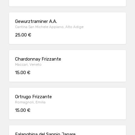
Gewurztraminer A.A.
Cantina San Michele Appiano, Alto Adige
25.00 €
Chardonnay Frizzante
Maccari, Veneto
15.00 €
Ortrugo Frizzante
Romagnoli, Emilia
15.00 €
Falanghina del Sannio Janare